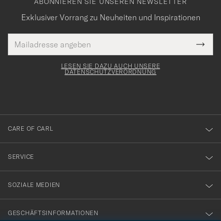
ABONNIEREN SIE UNSEREN NEWSLETTER
Exklusiver Vorrang zu Neuheiten und Inspirationen
E-
Tack
lichtfeld
Mail
Submi
Adresse
för
Newsl
Form
LESEN SIE DAZU AUCH UNSERE
att
DATENSCHUTZVERORDNUNG
du
anmälde
dig
till
CARE OF CARL
vårt
nyhetsbrev!
SERVICE
SOZIALE MEDIEN
GESCHÄFTSINFORMATIONEN