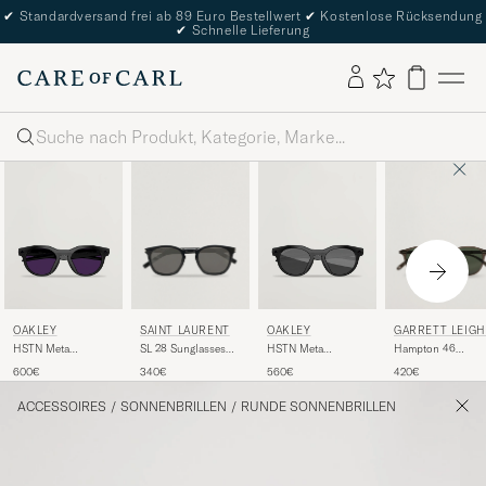
✔
Standardversand frei ab 89 Euro Bestellwert
✔
Kostenlose Rücksendung
✔
Schnelle Lieferung
Suche
SAINT LAURENT
GARRETT LEIGH
OAKLEY
OAKLEY
SL 28 Sunglasses
Hampton 46
HSTN Meta
HSTN Meta
Black
Sunglasses Black
Sunglasses Black
Sunglasses Black
340€
420€
600€
560€
Glass
ACCESSOIRES
/
SONNENBRILLEN
/
RUNDE SONNENBRILLEN