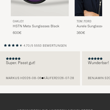
OAKLEY
TOM FORD
HSTN Meta Sunglasses Black
Aurele Sunglasses Sh
Beige/Blue
600€
360€
4.70/5
5553 BEWERTUNGEN
Super. Passt gut!
Wunderbar!
VORHERIGE
MARKUS H
2026-08-06
KÄUFER
2026-07-28
BENJAMIN S
2