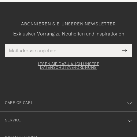
ABONNIEREN SIE UNSEREN NEWSLETTER
Exklusiver Vorrang zu Neuheiten und Inspirationen
E-
Tack
lichtfeld
Mail
Submi
Adresse
för
Newsl
Form
LESEN SIE DAZU AUCH UNSERE
att
DATENSCHUTZVERORDNUNG
du
anmälde
dig
till
CARE OF CARL
vårt
nyhetsbrev!
SERVICE