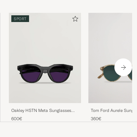
SPORT
Tom Ford Aurele Sungla
Oakley HSTN Meta Sunglasses
Beige/Blue
Black
360€
600€