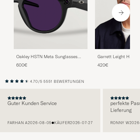
Oakley HSTN Meta Sunglasses
Garrett Leight Hamp
Black
Sunglasses Black Gl
600€
420€
4.70/5
5551 BEWERTUNGEN
Guter Kunden Service
perfekte Pas
Lieferung
VORHERIGE
FARHAN A
2026-08-05
KÄUFER
2026-07-27
RONNY W
2026