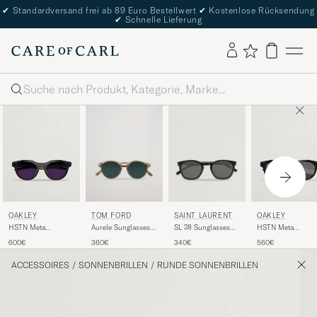
✔
Standardversand frei ab 89 Euro Bestellwert
✔
Kostenlose Rücksendung
✔
Schnelle Lieferung
Suche
TOM FORD
SAINT LAURENT
OAKLEY
OAKLEY
Aurele Sunglasses
SL 28 Sunglasses
HSTN Meta
HSTN Meta
Shiny Beige/Blue
Black
Sunglasses Black
Sunglasses Black
360€
340€
600€
560€
ACCESSOIRES
/
SONNENBRILLEN
/
RUNDE SONNENBRILLEN