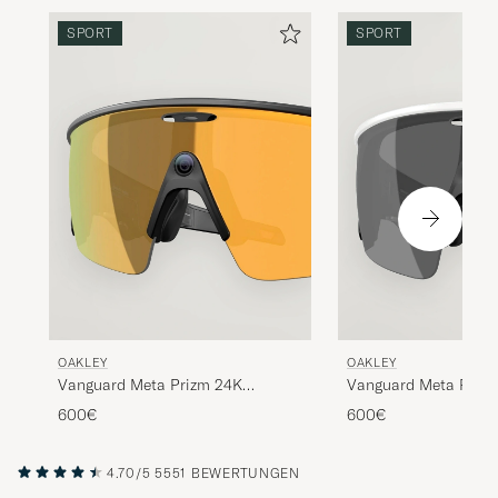
SPORT
SPORT
OAKLEY
OAKLEY
Vanguard Meta Prizm 24K
Vanguard Meta Prizm
Sunglasses Gold
Black
600€
600€
4.70/5
5551 BEWERTUNGEN