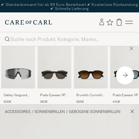
✔
Standardversand frei ab 89 Euro Bestellwert
✔
Kostenlose Rücksendung
✔
Schnelle Lieferung
Suche
Brunello Cucinelli
Oakley Vanguard
Prada Eyewear 0PR
Prada Eyewear 0P
0BC4006S
Meta Prizm
A16S Sunglasses
A16S Sunglasses
565€
600€
390€
440€
Sunglasses Nero
Sunglasses Black
Transparent Terra
Black/green
ACCESSOIRES
/
SONNENBRILLEN
/
GEBOGENE SONNENBRILLEN