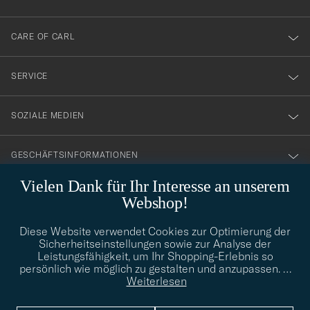
dig
till
CARE OF CARL
vårt
nyhetsbrev!
SERVICE
SOZIALE MEDIEN
GESCHÄFTSINFORMATIONEN
Vielen Dank für Ihr Interesse an unserem
Webshop!
STILBERATUNG
Diese Website verwendet Cookies zur Optimierung der
Benötigen Sie Hilfe bei der Suche nach Ihrem persönlichen Stil?
Sicherheitseinstellungen sowie zur Analyse der
Wenden Sie sich an uns, wir helfen Ihnen gerne weiter!
Leistungsfähigkeit, um Ihr Shopping-Erlebnis so
persönlich wie möglich zu gestalten und anzupassen.
…
info@careofcarl.de
STILBERATUNG
Weiterlesen