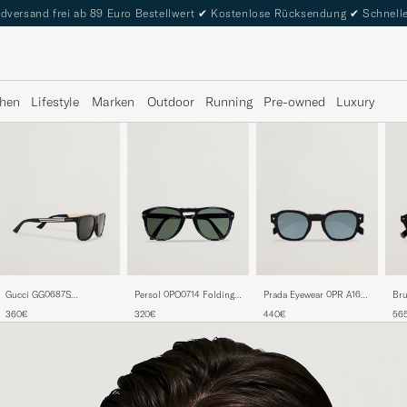
dversand frei ab 89 Euro Bestellwert
✔
Kostenlose Rücksendung
✔
Schnelle
hen
Lifestyle
Marken
Outdoor
Running
Pre-owned
Luxury
Gucci GG0687S
Persol 0PO0714 Folding
Bru
Prada Eyewear 0PR A16S
Sunglasses Black
Sunglasses Black/Crystal
0B
Sunglasses Black/green
360€
320€
56
440€
Green
Ne