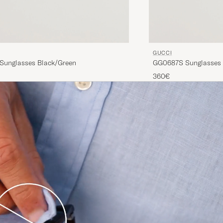
GUCCI
unglasses Black/Green
GG0687S Sunglasses 
360€