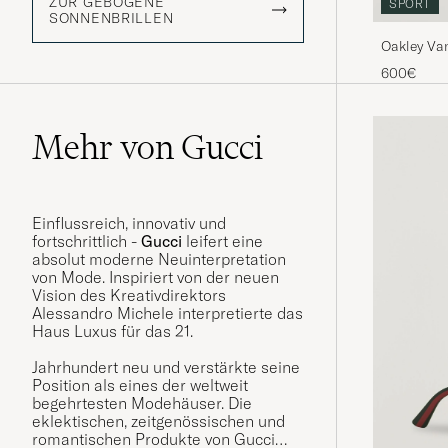
ZUR GEBOGENE
SPORT
SONNENBRILLEN
Oakley Va
600€
Mehr von Gucci
Einflussreich, innovativ und
fortschrittlich -
Gucci
leifert eine
absolut moderne Neuinterpretation
von Mode. Inspiriert von der neuen
Vision des Kreativdirektors
Alessandro Michele interpretierte das
Haus Luxus f
ü
r das 21.
Jahrhundert neu und verstärkte seine
Position als eines der weltweit
begehrtesten Modehäuser. Die
eklektischen, zeitgenössischen und
romantischen Produkte von Gucci