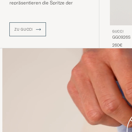
repräsentieren die Spritze der
italienischen Handwerkskunst und
sind in Bezug auf Qualität und Liebe
zum Detail nicht zu übertreffen
.
ZU GUCCI
GUCCI
GG0926S S
260€