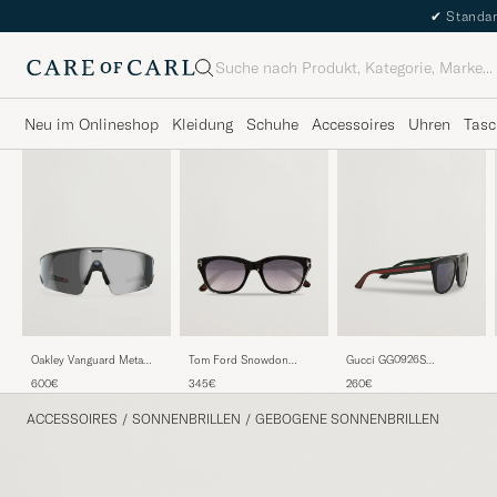
✔
Standar
Suche
Neu im Onlineshop
Kleidung
Schuhe
Accessoires
Uhren
Tasc
Tom Ford Snowdon
Gucci GG0926S
Oakley Vanguard Meta
FT0237 Sunglasses Black
Sunglasses Black/Green
Prizm Sunglasses Black
345€
260€
600€
ACCESSOIRES
/
SONNENBRILLEN
/
GEBOGENE SONNENBRILLEN