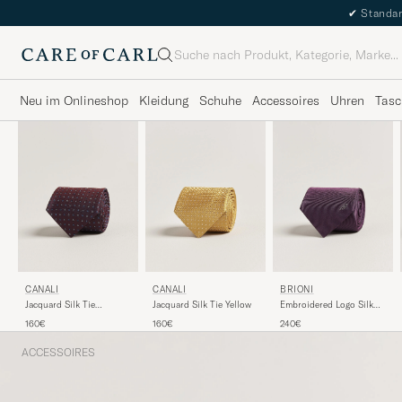
✔
Standar
Suche
Neu im Onlineshop
Kleidung
Schuhe
Accessoires
Uhren
Tasc
CANALI
CANALI
BRIONI
Jacquard Silk Tie
Jacquard Silk Tie Yellow
Embroidered Logo Silk
Burgundy
Tie Burgundy
160€
160€
240€
ACCESSOIRES