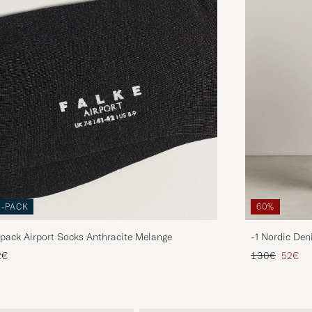
3-PACK
60%
pack Airport Socks Anthracite Melange
-1 Nordic Den
Regulärer Pre
Reduzie
2€
130€
52€