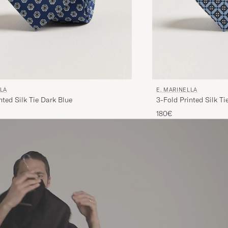
LLA
E. MARINELLA
nted Silk Tie Dark Blue
3-Fold Printed Silk Ti
180€