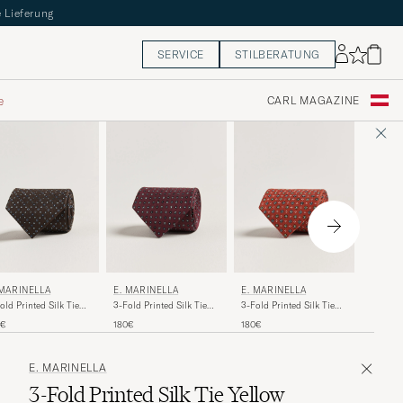
 Lieferung
SERVICE
STILBERATUNG
e
CARL MAGAZINE
DRAKE
 MARINELLA
E. MARINELLA
E. MARINELLA
Silk Tu
old Printed Silk Tie
3-Fold Printed Silk Tie
3-Fold Printed Silk Tie
Tie Gre
own
Burgundy
Red
200€
0€
180€
180€
E. MARINELLA
3-Fold Printed Silk Tie Yellow