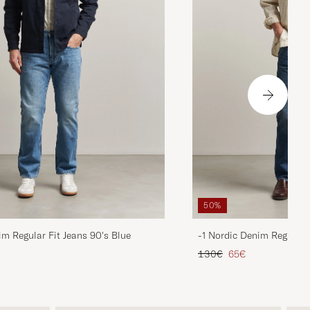
50%
im Regular Fit Jeans 90's Blue
-1 Nordic Denim Regular 
is
rter Preis
Regulärer Preis
Reduzierter Preis
130€
65€