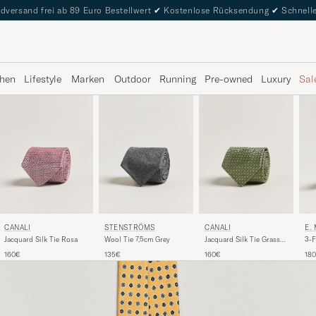
dversand frei ab 89 Euro Bestellwert
✔
Kostenlose Rücksendung
✔
Schnelle
hen
Lifestyle
Marken
Outdoor
Running
Pre-owned
Luxury
Sal
CANALI
STENSTRÖMS
CANALI
E.
Jacquard Silk Tie Rosa
Wool Tie 7,5cm Grey
Jacquard Silk Tie Grass
3-F
Green
Br
160€
135€
160€
18