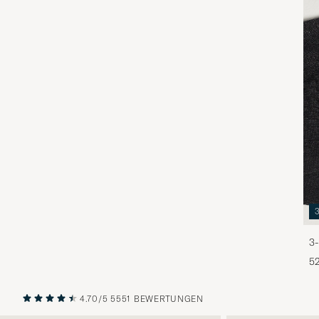
3-
5
4.70/5
5551 BEWERTUNGEN