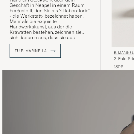
Geschäft in Neapel in einem Raum
hergestellt, den Sie als ?Il laboratorio"
- die Werkstatt- bezeichnet haben.
Mehr als die exquisite
Handwerkskunst, aus der die
Krawatten bestehen, zeichnen sie
sich dadurch aus, dass sie aus
handbedrucktem Seidenstoff aus
England bestehen. Etwas, von dem
ZU E. MARINELLA
E. MARINE
man stolz sagen kann, dass es seit
3-Fold Pri
der Gründung des Unternehmens
verwendet wird. Heute wird das
180€
Familienunternehmen von
Alessandro Marinella, der vierten
Generation Marinella, geführt und
zieht nach wie vor alles an, von
Stadtführern bis zu Stilkennern aus
der ganzen Welt.