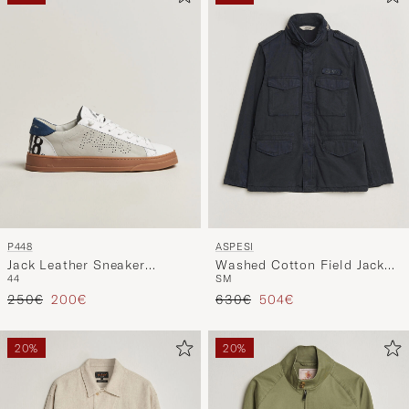
P448
ASPESI
Jack Leather Sneaker
Washed Cotton Field Jacket
44
S
M
White/Navy
Navy
Regulärer Preis
Reduzierter Preis
Regulärer Preis
Reduzierter Preis
250€
200€
630€
504€
20%
20%