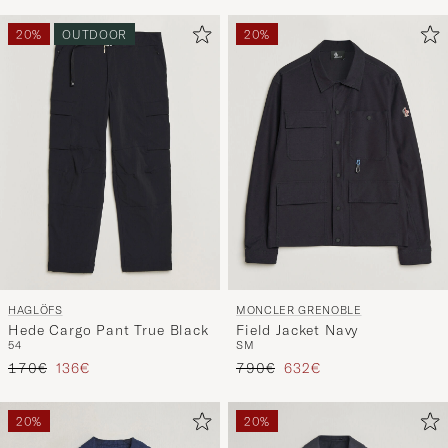
20%
OUTDOOR
20%
HAGLÖFS
MONCLER GRENOBLE
Hede Cargo Pant True Black
Field Jacket Navy
54
S
M
Regulärer Preis
Reduzierter Preis
Regulärer Preis
Reduzierter Preis
170€
136€
790€
632€
20%
20%