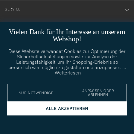
nyhetsbrev!
SERVICE
SOZIALE MEDIEN
Vielen Dank für Ihr Interesse an unserem
Webshop!
GESCHÄFTSINFORMATIONEN
Diese Website verwendet Cookies zur Optimierung der
Sicherheitseinstellungen sowie zur Analyse der
Leistungsfähigkeit, um Ihr Shopping-Erlebnis so
persönlich wie möglich zu gestalten und anzupassen.
…
STILBERATUNG
Weiterlesen
Benötigen Sie Hilfe bei der Suche nach Ihrem persönlichen Stil?
Wenden Sie sich an uns, wir helfen Ihnen gerne weiter!
ANPASSEN ODER
NUR NOTWENDIGE
info@careofcarl.de
ABLEHNEN
STILBERATUNG
ALLE AKZEPTIEREN
© Care of Carl 2026