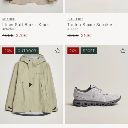
MORRIS
BUTTERO
Linen Suit Blazer Khaki
Tanino Suede Sneaker
48
52
54
41
44
45
Taupe
Regulärer Preis
Reduzierter Preis
Regulärer Preis
Reduzierter Preis
400€
320€
395€
316€
20%
OUTDOOR
20%
SPORT