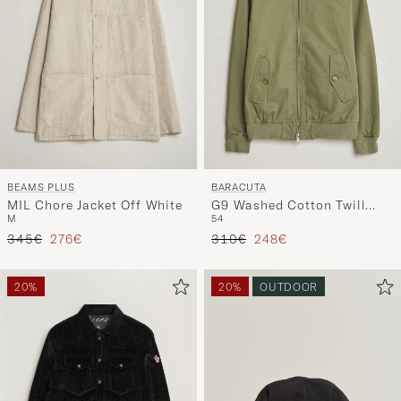
BEAMS PLUS
BARACUTA
MIL Chore Jacket Off White
G9 Washed Cotton Twill
M
54
Jacket Lichen Green
Regulärer Preis
Reduzierter Preis
Regulärer Preis
Reduzierter Preis
345€
276€
310€
248€
20%
20%
OUTDOOR