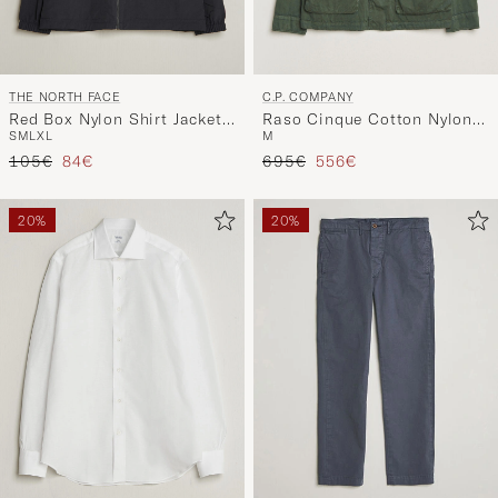
THE NORTH FACE
C.P. COMPANY
Red Box Nylon Shirt Jacket
Raso Cinque Cotton Nylon
S
M
L
XL
M
Black
Jungle Jacket Dark Green
Regulärer Preis
Reduzierter Preis
Regulärer Preis
Reduzierter Preis
105€
84€
695€
556€
20%
20%