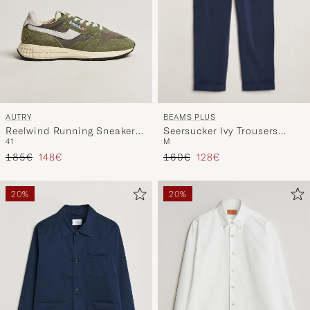
BEAMS PLUS
AUTRY
Seersucker Ivy Trousers
Reelwind Running Sneaker
M
41
Navy
Salvia
Regulärer Preis
Reduzierter Preis
Regulärer Preis
Reduzierter Preis
160€
128€
185€
148€
20%
20%