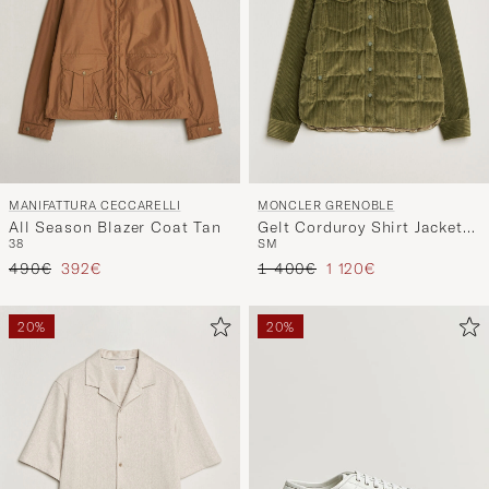
MANIFATTURA CECCARELLI
MONCLER GRENOBLE
All Season Blazer Coat Tan
Gelt Corduroy Shirt Jacket
38
S
M
Military Green
Regulärer Preis
Reduzierter Preis
Regulärer Preis
Reduzierter Preis
490€
392€
1 400€
1 120€
20%
20%