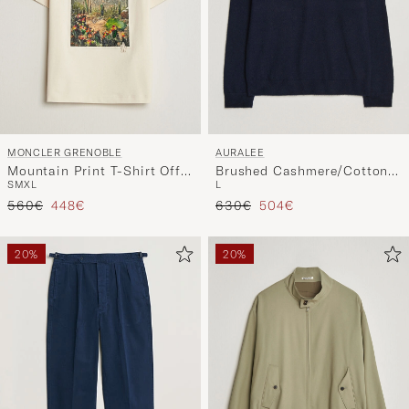
MONCLER GRENOBLE
AURALEE
Mountain Print T-Shirt Off
Brushed Cashmere/Cotton
S
M
XL
L
White
Crew Neck Navy
Regulärer Preis
Reduzierter Preis
Regulärer Preis
Reduzierter Preis
560€
448€
630€
504€
20%
20%