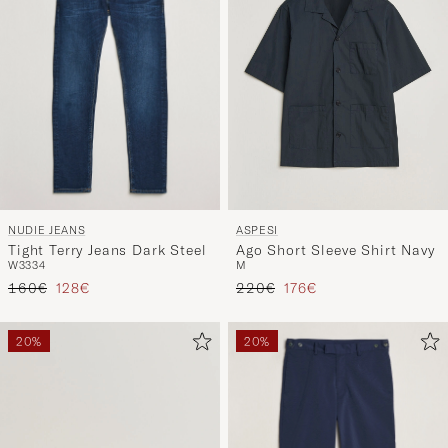
NUDIE JEANS
ASPESI
Tight Terry Jeans Dark Steel
Ago Short Sleeve Shirt Navy
W33
34
M
Regulärer Preis
Reduzierter Preis
Regulärer Preis
Reduzierter Preis
160€
128€
220€
176€
20%
20%