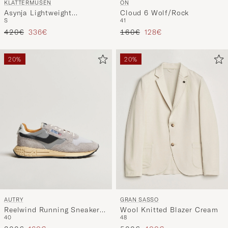
KLÄTTERMUSEN
ON
Asynja Lightweight
Cloud 6 Wolf/Rock
S
41
Waterproof Jacket Silver
Regulärer Preis
Reduzierter Preis
Regulärer Preis
Reduzierter Preis
Green
420€
336€
160€
128€
20%
20%
AUTRY
GRAN SASSO
Reelwind Running Sneaker
Wool Knitted Blazer Cream
40
48
Sand/Silver