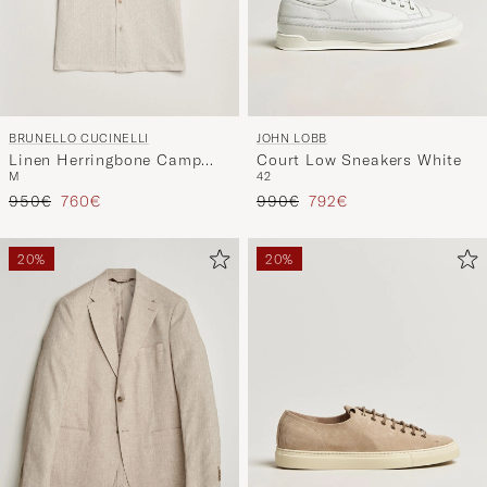
BRUNELLO CUCINELLI
JOHN LOBB
Linen Herringbone Camp
Court Low Sneakers White
M
42
Shirt Light Beige
Regulärer Preis
Reduzierter Preis
Regulärer Preis
Reduzierter Preis
950€
760€
990€
792€
20%
20%