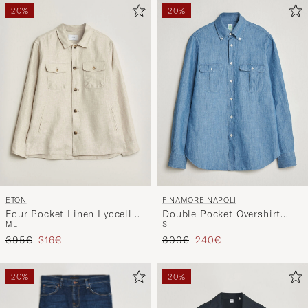
20%
20%
ETON
FINAMORE NAPOLI
Four Pocket Linen Lyocell
Double Pocket Overshirt
M
L
S
Shirt Jacket Off White
Light Blue
Regulärer Preis
Reduzierter Preis
Regulärer Preis
Reduzierter Preis
395€
316€
300€
240€
20%
20%