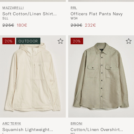
MAZZARELLI
RRL
Soft Cotton/Linen Shirt
Officers Flat Pants Navy
S
L
L
W34
White
Regulärer Preis
Reduzierter Preis
Regulärer Preis
Reduzierter Preis
225€
180€
290€
232€
20%
OUTDOOR
20%
ARC'TERYX
BRIONI
Squamish Lightweight
Cotton/Linen Overshirt