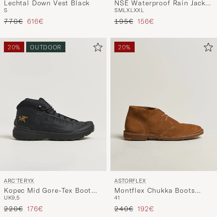
Lechtal Down Vest Black
NSE Waterproof Rain Jacket
S
S
M
L
XL
XXL
Black
Regulärer Preis
Reduzierter Preis
Regulärer Preis
Reduzierter Preis
770€
616€
195€
156€
20%
OUTDOOR
20%
ARC'TERYX
ASTORFLEX
Kopec Mid Gore-Tex Boot
Montflex Chukka Boots
UK9,5
41
Black
Whiskey Suede
Regulärer Preis
Reduzierter Preis
Regulärer Preis
Reduzierter Preis
220€
176€
240€
192€