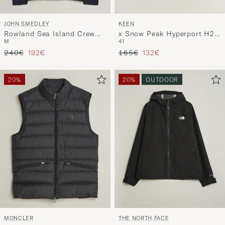
JOHN SMEDLEY
KEEN
Rowland Sea Island Crew
x Snow Peak Hyperport H2
M
41
Neck Pullover Navy
Sport Sandal Triple Black
Regulärer Preis
Reduzierter Preis
Regulärer Preis
Reduzierter Preis
240€
192€
165€
132€
20%
20%
OUTDOOR
MONCLER
THE NORTH FACE