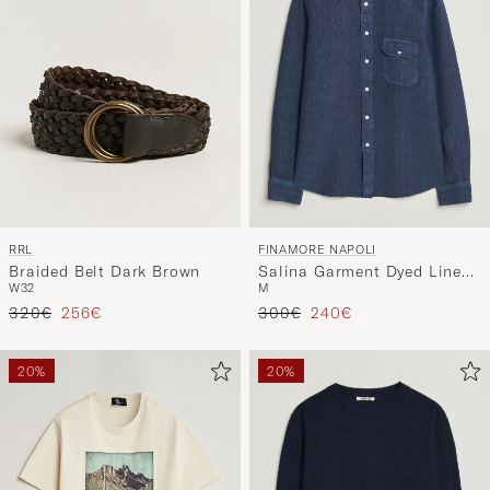
RRL
FINAMORE NAPOLI
Braided Belt Dark Brown
Salina Garment Dyed Linen
W32
M
Overshirt Navy
Regulärer Preis
Reduzierter Preis
Regulärer Preis
Reduzierter Preis
320€
256€
300€
240€
20%
20%