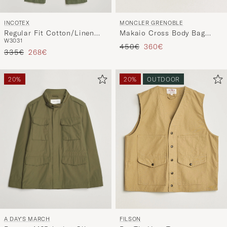
INCOTEX
MONCLER GRENOBLE
Regular Fit Cotton/Linen
Makaio Cross Body Bag
W30
31
Slacks Military
Khaki
Regulärer Preis
Reduzierter Preis
450€
360€
Regulärer Preis
Reduzierter Preis
335€
268€
20%
20%
OUTDOOR
A DAY'S MARCH
FILSON