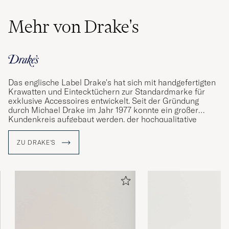
Mehr von Drake's
Das englische Label Drake's hat sich mit handgefertigten
Krawatten und Eintecktüchern zur Standardmarke für
exklusive Accessoires entwickelt. Seit der Gründung
durch Michael Drake im Jahr 1977 konnte ein großer
Kundenkreis aufgebaut werden, der hochqualitative
Materialien und fantasievolles Design zu schätzen weiß. In
den Produktionsstätten in London und Somerset werden
ZU DRAKE'S
Hemden und Accessoires für den hohen Anspruch
hergestellt. Die dafür verwendeten Materialien stammen
ausschließlich von den besten Webereien der Welt.