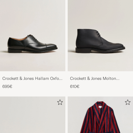
Crockett & Jones Hallam Oxford
Crockett & Jones Molton
Black Calf
Chukka Black Rough-Out Suede
695€
610€