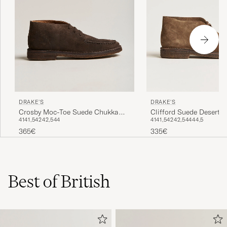
DRAKE'S
DRAKE'S
Crosby Moc-Toe Suede Chukka
Clifford Suede Desert 
41
41,5
42
42,5
44
41
41,5
42
42,5
44
44,5
Boots Dark Brown
Brown
365€
335€
Best of British