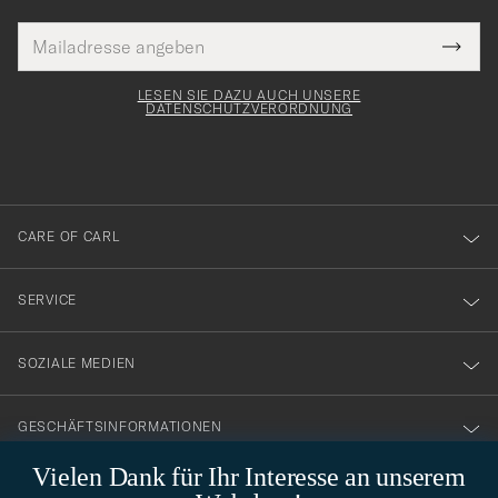
E-
Tack
lichtfeld
Mail
Submi
Adresse
för
Newsl
Form
LESEN SIE DAZU AUCH UNSERE
att
DATENSCHUTZVERORDNUNG
du
anmälde
dig
till
CARE OF CARL
vårt
nyhetsbrev!
SERVICE
SOZIALE MEDIEN
GESCHÄFTSINFORMATIONEN
Vielen Dank für Ihr Interesse an unserem