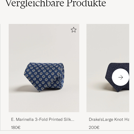
Vergleichbare
Produkte
Drake'sLarge Knot Hand
E. Marinella 3-Fold Printed Silk
Grenadine Silk TieNavy
Tie Dark Blue
200€
180€