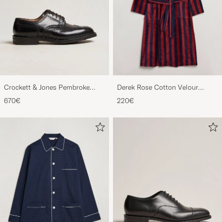
Crockett & Jones Pembroke
Derek Rose Cotton Velour
Derbys Black Calf
Striped Gown Red/Blue
670€
220€