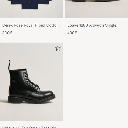
Derek Rose Royal Piped Cotton
Loake 1880 Aldwych Single
Pyjama Set Navy
Oxford Black Calf
300€
430€
Solovair 8 Eye Derby Boot Black