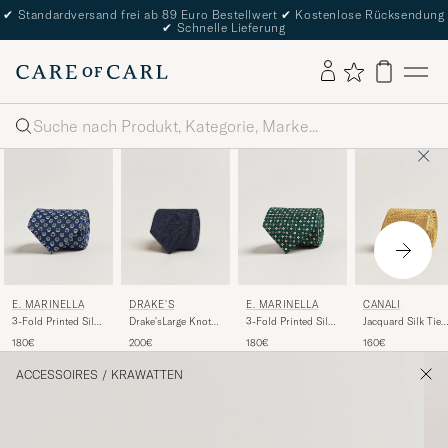
✔
Standardversand frei ab 89 Euro Bestellwert
✔
Kostenlose Rücksendung
✔
Schnelle Lieferung
Suche
DRAKE'S
E. MARINELLA
E. MARINELLA
CANALI
Drake'sLarge Knot
3-Fold Printed Silk
3-Fold Printed Silk
Jacquard Silk Tie
Handrolled
Tie Dark Blue
Tie Dark Green
Yellow
200€
180€
180€
160€
Grenadine Silk
TieNavy
ACCESSOIRES
/
KRAWATTEN