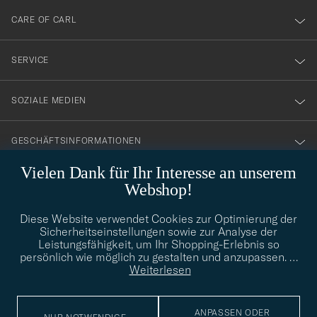
till
CARE OF CARL
vårt
nyhetsbrev!
SERVICE
SOZIALE MEDIEN
GESCHÄFTSINFORMATIONEN
Vielen Dank für Ihr Interesse an unserem
Webshop!
STILBERATUNG
Diese Website verwendet Cookies zur Optimierung der
Benötigen Sie Hilfe bei der Suche nach Ihrem persönlichen Stil?
Sicherheitseinstellungen sowie zur Analyse der
Wenden Sie sich an uns, wir helfen Ihnen gerne weiter!
Leistungsfähigkeit, um Ihr Shopping-Erlebnis so
persönlich wie möglich zu gestalten und anzupassen.
…
info@careofcarl.de
STILBERATUNG
Weiterlesen
ANPASSEN ODER