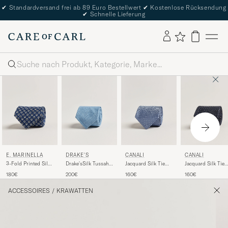
✔
Standardversand frei ab 89 Euro Bestellwert
✔
Kostenlose Rücksendung
✔
Schnelle Lieferung
Suche
E. MARINELLA
DRAKE'S
CANALI
CANALI
3-Fold Printed Silk
Drake'sSilk Tussah
Jacquard Silk Tie
Jacquard Silk Tie
Tie Dark Blue
Handrolled TieSky
Sky Blue
Navy
180€
200€
160€
160€
Blue
ACCESSOIRES
/
KRAWATTEN