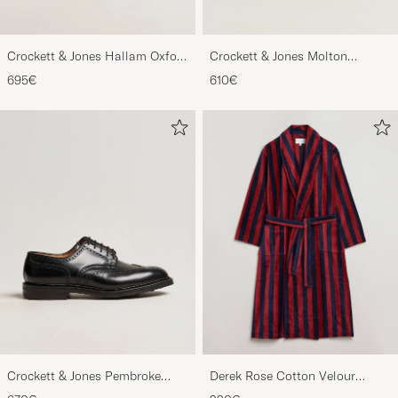
Crockett & Jones Hallam Oxford
Crockett & Jones Molton
Black Calf
Chukka Black Rough-Out Suede
695€
610€
Crockett & Jones Pembroke
Derek Rose Cotton Velour
Derbys Black Calf
Striped Gown Red/Blue