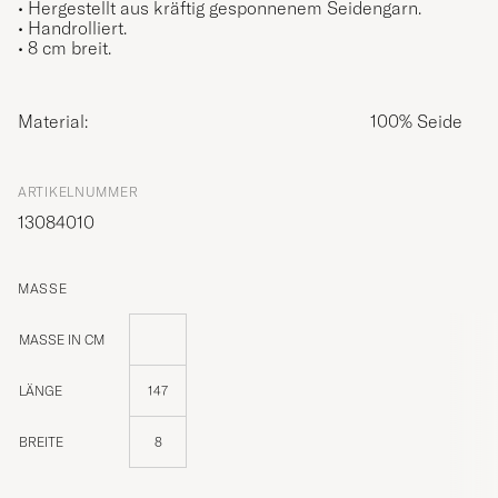
•
Hergestellt aus kräftig gesponnenem Se
idengarn.
• Handrolliert
.
• 8 cm breit.
Material:
100% Seide
ARTIKELNUMMER
13084010
MASSE
MASSE IN CM
LÄNGE
147
BREITE
8