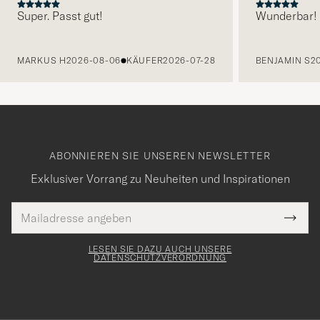
Super. Passt gut!
Wunderbar!
VORHERIGE
MARKUS H
2026-08-06
KÄUFER
2026-07-28
BENJAMIN S
2
ABONNIEREN SIE UNSEREN NEWSLETTER
Exklusiver Vorrang zu Neuheiten und Inspirationen
E-
Tack
lichtfeld
Mail
Submi
Adresse
för
Newsl
Form
LESEN SIE DAZU AUCH UNSERE
att
DATENSCHUTZVERORDNUNG
du
anmälde
dig