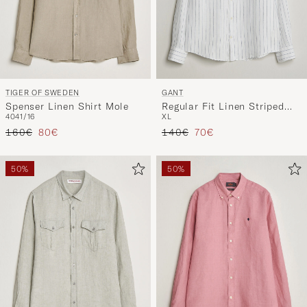
TIGER OF SWEDEN
GANT
Spenser Linen Shirt Mole
Regular Fit Linen Striped
40
41/16
XL
Shirt White
Regulärer Preis
Reduzierter Preis
Regulärer Preis
Reduzierter Preis
160€
80€
140€
70€
50%
50%