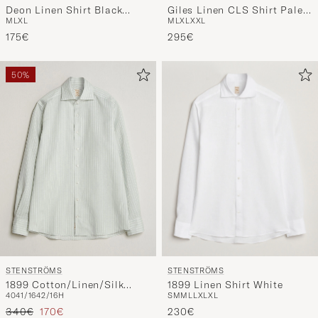
Giles Linen CLS Shirt Pale
Deon Linen Shirt Black
M
L
XL
XXL
M
L
XL
Blue/White
Stripe
295€
175€
50%
STENSTRÖMS
STENSTRÖMS
1899 Linen Shirt White
1899 Cotton/Linen/Silk
S
M
M
L
L
XL
XL
40
41/16
42/16H
Striped Shirt Green
Regulärer Preis
Reduzierter Preis
230€
340€
170€