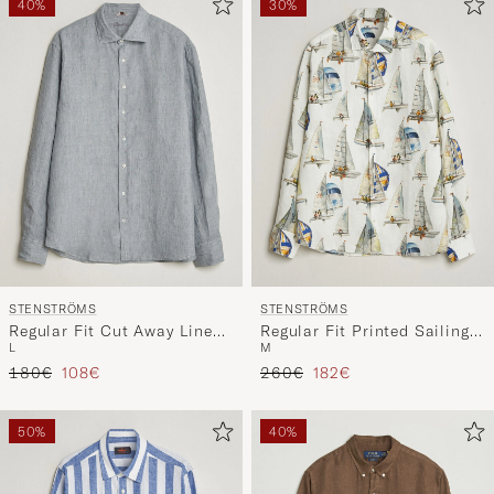
40%
30%
STENSTRÖMS
STENSTRÖMS
Regular Fit Cut Away Linen
Regular Fit Printed Sailing
L
M
Shirt Grey
Linen Shirt White
Regulärer Preis
Reduzierter Preis
Regulärer Preis
Reduzierter Preis
180€
108€
260€
182€
50%
40%