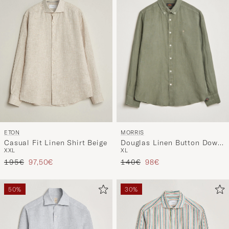
MORRIS
ETON
Douglas Linen Button Down
Casual Fit Linen Shirt Beige
XL
XXL
Shirt Olive
Regulärer Preis
Reduzierter Preis
Regulärer Preis
Reduzierter Preis
140€
98€
195€
97,50€
50%
30%