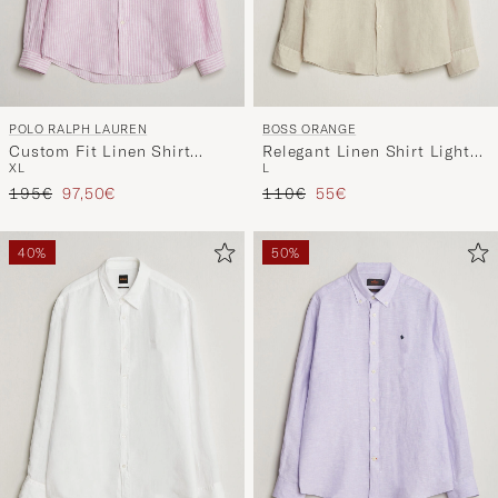
POLO RALPH LAUREN
BOSS ORANGE
Custom Fit Linen Shirt
Relegant Linen Shirt Light
XL
L
Pink/White
Beige
Regulärer Preis
Reduzierter Preis
Regulärer Preis
Reduzierter Preis
195€
97,50€
110€
55€
40%
50%