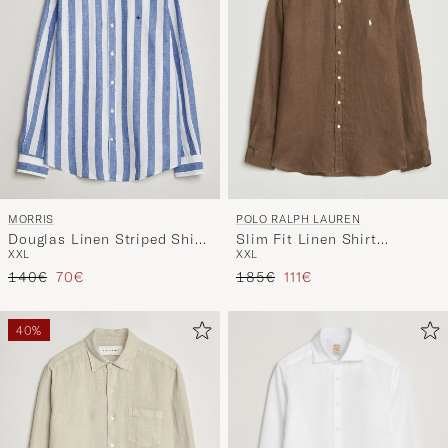
MORRIS
POLO RALPH LAUREN
Douglas Linen Striped Shirt
Slim Fit Linen Shirt
XXL
XXL
Blue/White
Chestnut
Regulärer Preis
Reduzierter Preis
Regulärer Preis
Reduzierter Preis
140€
70€
185€
111€
40%