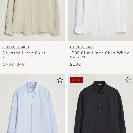
STENSTRÖMS
A DAY'S MARCH
1899 Slim Linen Shirt White
Daintree Linen Shirt
S
M
L
XL
XL
XL
Moonstruck
Regulärer Preis
Reduzierter Preis
230€
140€
84€
40%