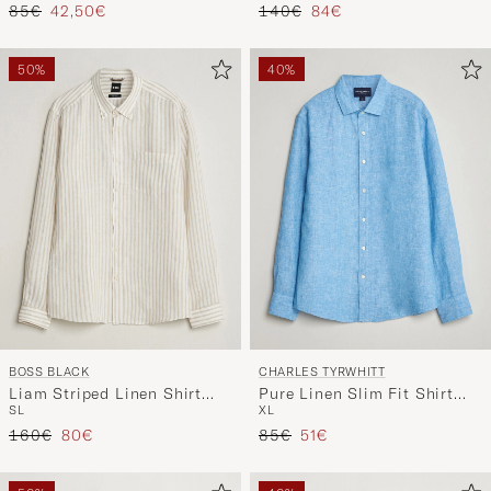
Regulärer Preis
Reduzierter Preis
Regulärer Preis
Reduzierter Preis
140€
84€
85€
42,50€
50%
40%
BOSS BLACK
CHARLES TYRWHITT
Liam Striped Linen Shirt
Pure Linen Slim Fit Shirt
S
L
XL
Open Beige
Ocean Blue
Regulärer Preis
Reduzierter Preis
Regulärer Preis
Reduzierter Preis
160€
80€
85€
51€