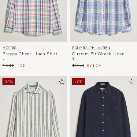
MORRIS
POLO RALPH LAUREN
Preppy Check Linen Shirt
Custom Fit Check Linen
L
S
Multi
Shirt Blue/White
Regulärer Preis
Reduzierter Preis
Regulärer Preis
Reduzierter Preis
140€
70€
195€
97,50€
30%
40%