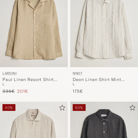
LARDINI
NN07
Paul Linen Resort Shirt
Deon Linen Shirt Mint
L
L
Beige
Stripe
Regulärer Preis
Reduzierter Preis
335€
201€
175€
40%
50%