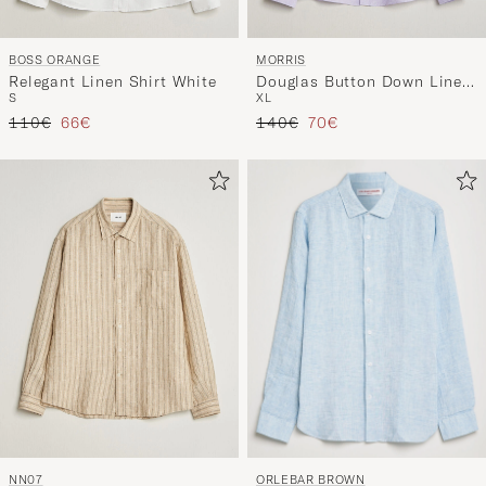
BOSS ORANGE
MORRIS
Relegant Linen Shirt White
Douglas Button Down Linen
S
XL
Shirt Purple
Regulärer Preis
Reduzierter Preis
Regulärer Preis
Reduzierter Preis
110€
66€
140€
70€
ORLEBAR BROWN
NN07