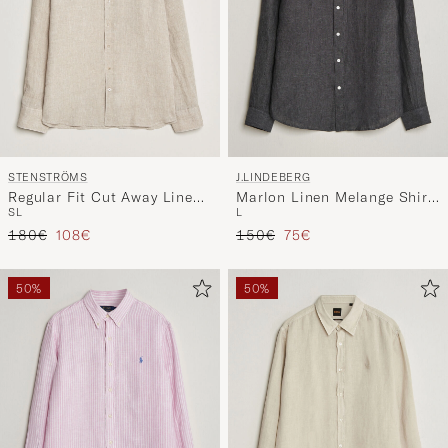
STENSTRÖMS
J.LINDEBERG
Regular Fit Cut Away Linen
Marlon Linen Melange Shirt
S
L
L
Shirt Beige
Black
Regulärer Preis
Reduzierter Preis
Regulärer Preis
Reduzierter Preis
180€
108€
150€
75€
50%
50%