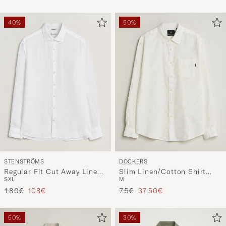
40%
50%
STENSTRÖMS
DOCKERS
Regular Fit Cut Away Linen
Slim Linen/Cotton Shirt
S
XL
M
Shirt White
Undyed
Regulärer Preis
Reduzierter Preis
Regulärer Preis
Reduzierter Preis
180€
108€
75€
37,50€
50%
30%