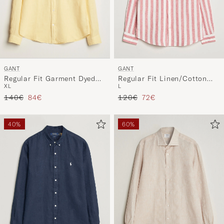
GANT
GANT
Regular Fit Garment Dyed
Regular Fit Linen/Cotton
XL
L
Linen Shirt Dusty Yellow
Striped Shirt Rose Pink
Regulärer Preis
Reduzierter Preis
Regulärer Preis
Reduzierter Preis
140€
84€
120€
72€
40%
60%