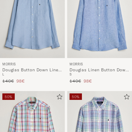
MORRIS
MORRIS
Douglas Linen Button Down
Douglas Button Down Linen
S
L
Shirt Blue
Shirt Light Blue
Regulärer Preis
Reduzierter Preis
Regulärer Preis
Reduzierter Preis
140€
98€
140€
98€
50%
50%