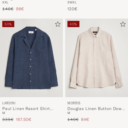
XXL
S
M
XL
Shirt White
Regulärer Preis
Reduzierter Preis
140€
98€
120€
50%
40%
MORRIS
LARDINI
Douglas Linen Button Down
Paul Linen Resort Shirt
M
M
Shirt Khaki
Dark Blue
Regulärer Preis
Reduzierter Preis
Regulärer Preis
Reduzierter Preis
140€
84€
335€
167,50€