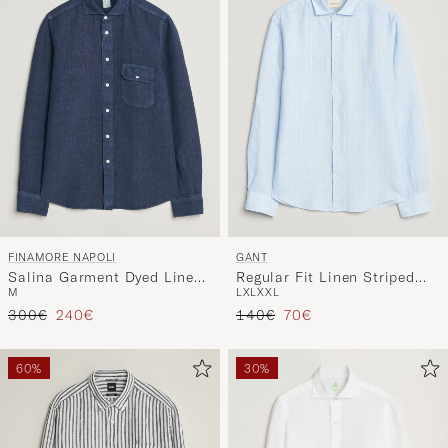
Stil
entspricht
FINAMORE NAPOLI
GANT
Salina Garment Dyed Linen
Regular Fit Linen Striped
M
L
XL
XXL
Overshirt Navy
Shirt Sky Blue
Regulärer Preis
Reduzierter Preis
Regulärer Preis
Reduzierter Preis
300€
240€
140€
70€
60%
30%