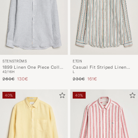
STENSTRÖMS
ETON
1899 Linen One Piece Collar
Casual Fit Striped Linen
42/16H
L
Shirt Grey
Shirt Multi
Regulärer Preis
Reduzierter Preis
Regulärer Preis
Reduzierter Preis
260€
130€
230€
161€
40%
40%