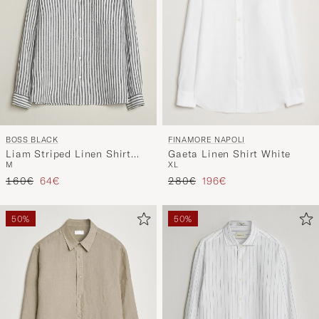
FINAMORE NAPOLI
BOSS BLACK
Gaeta Linen Shirt White
Liam Striped Linen Shirt
XL
M
Dark Blue
Regulärer Preis
Reduzierter Preis
Regulärer Preis
Reduzierter Preis
280€
196€
160€
64€
50%
50%