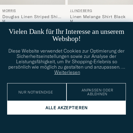
MORRIS
J.LINDEBERG
Douglas Linen Striped Shirt
Linen Melange Shirt Black
M
M
Red/White
Regulärer Preis
Reduzierter Preis
140€
98€
160€
Vielen Dank für Ihr Interesse an unserem
Webshop!
gezeigt werden
70
von
70
Diese Website verwendet Cookies zur Optimierung der
Sicherheitseinstellungen sowie zur Analyse der
Leistungsfähigkeit, um Ihr Shopping-Erlebnis so
persönlich wie möglich zu gestalten und anzupassen.
…
Entdecke mehr
Weiterlesen
ANPASSEN ODER
NUR NOTWENDIGE
ABLEHNEN
ALLE AKZEPTIEREN