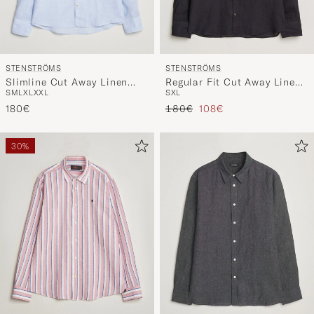
STENSTRÖMS
STENSTRÖMS
Slimline Cut Away Linen
Regular Fit Cut Away Linen
S
M
L
XL
XXL
S
XL
Shirt Light Blue
Shirt Black
Regulärer Preis
Reduzierter Preis
180€
180€
108€
30%