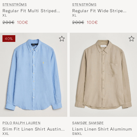
STENSTRÖMS
STENSTRÖMS
Regular Fit Multi Striped
Regular Fit Wide Stripe
XL
XL
Linen Shirt Brown
Linen Shirt Light Blue
Regulärer Preis
Reduzierter Preis
Regulärer Preis
Reduzierter Preis
200€
100€
200€
100€
40%
POLO RALPH LAUREN
SAMSØE SAMSØE
Slim Fit Linen Shirt Austin
Liam Linen Shirt Aluminum
XXL
S
M
XL
Blue