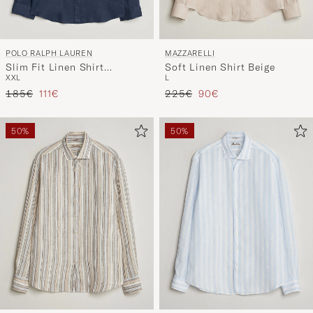
POLO RALPH LAUREN
MAZZARELLI
Slim Fit Linen Shirt
Soft Linen Shirt Beige
XXL
L
Newport Navy
Regulärer Preis
Reduzierter Preis
Regulärer Preis
Reduzierter Preis
185€
111€
225€
90€
50%
50%