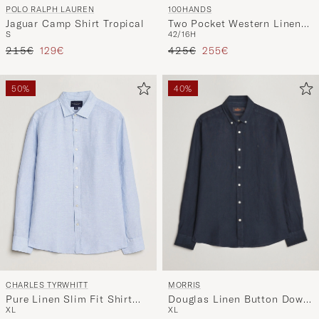
POLO RALPH LAUREN
100HANDS
Jaguar Camp Shirt Tropical
Two Pocket Western Linen
S
42/16H
Shirt Chocolate
Regulärer Preis
Reduzierter Preis
Regulärer Preis
Reduzierter Preis
215€
129€
425€
255€
50%
40%
MORRIS
CHARLES TYRWHITT
Douglas Linen Button Down
Pure Linen Slim Fit Shirt
XL
XL
Shirt Navy
Sky Blue