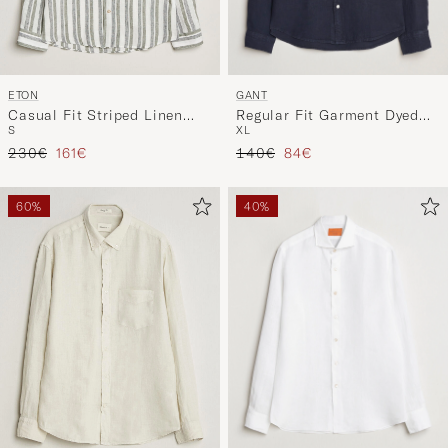
GANT
ETON
Regular Fit Garment Dyed
Casual Fit Striped Linen
XL
S
Linen Shirt Evening Blue
Shirt Dark Green
Regulärer Preis
Reduzierter Preis
Regulärer Preis
Reduzierter Preis
140€
84€
230€
161€
60%
40%