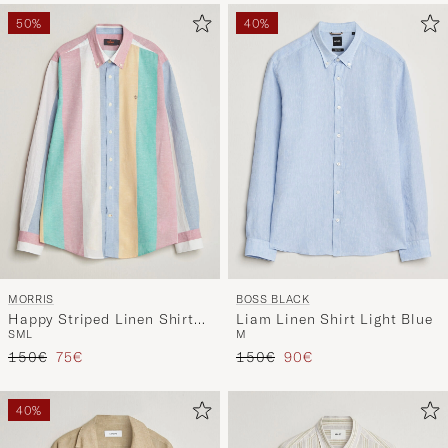
50%
40%
MORRIS
BOSS BLACK
Happy Striped Linen Shirt
Liam Linen Shirt Light Blue
S
M
L
M
Multi
Regulärer Preis
Reduzierter Preis
Regulärer Preis
Reduzierter Preis
150€
75€
150€
90€
40%