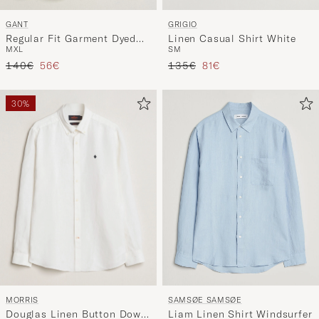
GRIGIO
GANT
Linen Casual Shirt White
Regular Fit Garment Dyed
S
M
M
XL
Linen Shirt Sand
Regulärer Preis
Reduzierter Preis
Regulärer Preis
Reduzierter Preis
135€
81€
140€
56€
30%
MORRIS
SAMSØE SAMSØE
Douglas Linen Button Down
Liam Linen Shirt Windsurfer