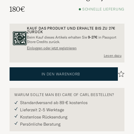
180€
SCHNELLE LIEFERUNG
KAUF DAS PRODUKT UND ERHALTE BIS ZU
27€
ZURÜCK
Beim Kauf dieses Artikels erhalten Sie
9-27€
in Passport
Store Credits zurück.
Weitere Alternativen?
Einloggen oder jetzt registrieren
Lesen dazu
IN DEN WARENKORB
VERGLEICHBARE MODELLE ANSEHEN
WARUM SOLLTE MAN BEI CARE OF CARL BESTELLEN?
Standardversand ab 89 € kostenlos
Lieferzeit 2-5 Werktage
Kostenlose Rücksendung
Persönliche Beratung