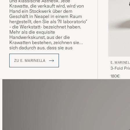
und klassische Ästhetik. Jede
Krawatte, die verkauft wird, wird von
Hand ein Stockwerk über dem
Geschäft in Neapel in einem Raum
hergestellt, den Sie als ?Il laboratorio"
- die Werkstatt- bezeichnet haben.
Mehr als die exquisite
Handwerkskunst, aus der die
Krawatten bestehen, zeichnen sie
sich dadurch aus, dass sie aus
handbedrucktem Seidenstoff aus
England bestehen. Etwas, von dem
ZU E. MARINELLA
E. MARINE
man stolz sagen kann, dass es seit
3-Fold Pri
der Gründung des Unternehmens
verwendet wird. Heute wird das
180€
Familienunternehmen von
Alessandro Marinella, der vierten
Generation Marinella, geführt und
zieht nach wie vor alles an, von
Stadtführern bis zu Stilkennern aus
der ganzen Welt.