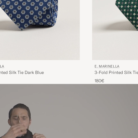
LLA
E. MARINELLA
nted Silk Tie Dark Blue
3-Fold Printed Silk T
180€