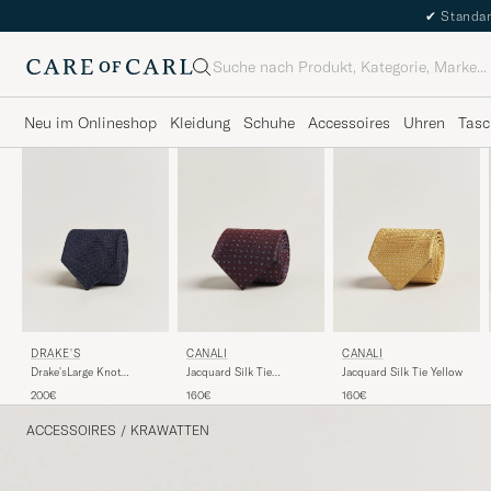
✔
Standar
Suche
Neu im Onlineshop
Kleidung
Schuhe
Accessoires
Uhren
Tasc
DRAKE'S
CANALI
CANALI
Drake'sLarge Knot
Jacquard Silk Tie
Jacquard Silk Tie Yellow
Handrolled Grenadine
Burgundy
200€
160€
160€
Silk TieNavy
ACCESSOIRES
/
KRAWATTEN