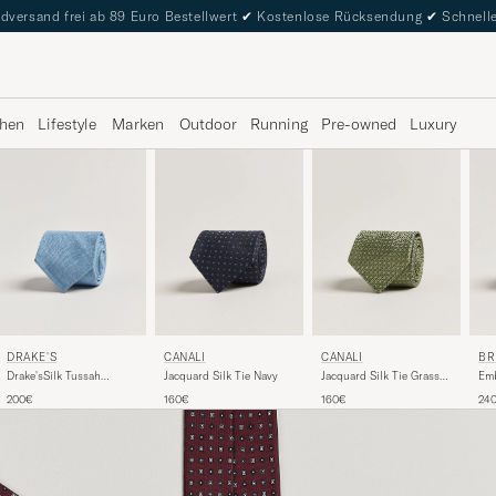
dversand frei ab 89 Euro Bestellwert
✔
Kostenlose Rücksendung
✔
Schnelle
hen
Lifestyle
Marken
Outdoor
Running
Pre-owned
Luxury
DRAKE'S
CANALI
CANALI
BR
Drake'sSilk Tussah
Jacquard Silk Tie Navy
Jacquard Silk Tie Grass
Emb
Handrolled TieSky Blue
Green
Tie
200€
160€
160€
24