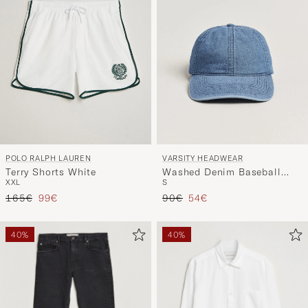
POLO RALPH LAUREN
VARSITY HEADWEAR
Terry Shorts White
Washed Denim Baseball
XXL
S
Cap Indigo
Regulärer Preis
Reduzierter Preis
Regulärer Preis
Reduzierter Preis
165€
99€
90€
54€
40%
40%