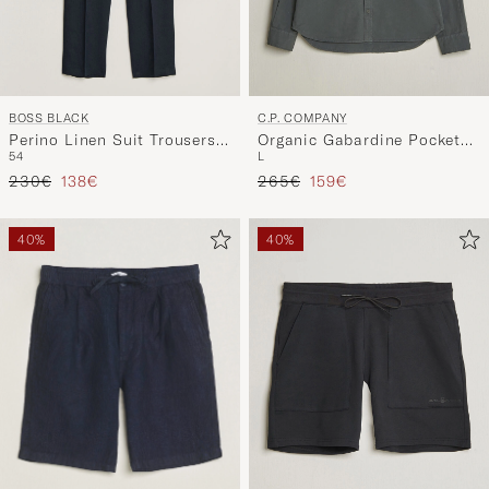
BOSS BLACK
C.P. COMPANY
Perino Linen Suit Trousers
Organic Gabardine Pocket
54
L
Dark Blue
Shirt Dark Grey
Regulärer Preis
Reduzierter Preis
Regulärer Preis
Reduzierter Preis
230€
138€
265€
159€
40%
40%