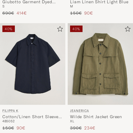
Giubotto Garment Dyed
Liam Linen Shirt Light Blue
S
M
Field Jacket Navy
Regulärer Preis
Reduzierter Preis
Regulärer Preis
Reduzierter Preis
690€
414€
150€
90€
40%
40%
FILIPPA K
JEANERICA
Cotton/Linen Short Sleeve
Wilde Shirt Jacket Green
48
50
52
XL
Shirt Navy
Regulärer Preis
Reduzierter Preis
Regulärer Preis
Reduzierter Preis
150€
90€
390€
234€