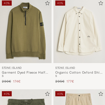
Ihrem
40%
40%
Stil
entspricht
STONE ISLAND
STONE ISLAND
Garment Dyed Fleece Half
Organic Cotton Oxford Shirt
S
S
Zip Military Green
Ivory
Regulärer Preis
Reduzierter Preis
Regulärer Preis
Reduzierter Preis
290€
174€
295€
177€
40%
40%