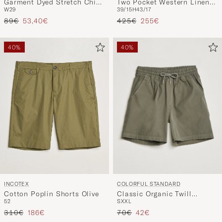
Garment Dyed Stretch Chino
Two Pocket Western Linen
W29
39/15H
43/17
Beige
Shirt Mint Green
Regulärer Preis
Reduzierter Preis
Regulärer Preis
Reduzierter Preis
89€
53,40€
425€
255€
40%
40%
COLORFUL STANDARD
INCOTEX
Classic Organic Twill
Cotton Poplin Shorts Olive
S
XXL
52
Drawstring Shorts Dusty
Regulärer Preis
Reduzierter Preis
Regulärer Preis
Reduzierter Preis
Olive
70€
42€
310€
186€