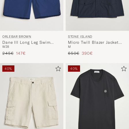
ORLEBAR BROWN
STONE ISLAND
Dane III Long Leg Swim
Micro Twill Blazer Jacket
W28
M
Shorts Navy
Navy
Regulärer Preis
Reduzierter Preis
Regulärer Preis
Reduzierter Preis
245€
147€
650€
390€
40%
40%