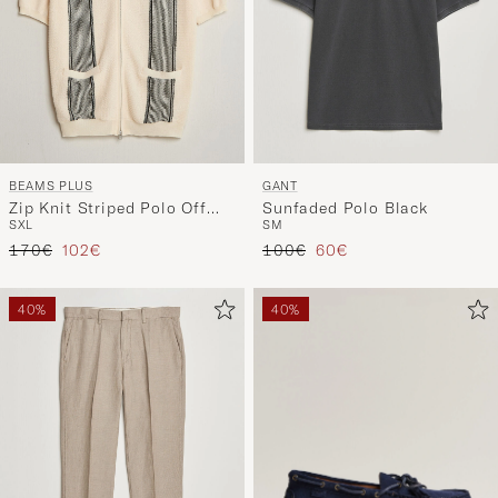
BEAMS PLUS
GANT
Zip Knit Striped Polo Off
Sunfaded Polo Black
S
XL
S
M
White
Regulärer Preis
Reduzierter Preis
Regulärer Preis
Reduzierter Preis
170€
102€
100€
60€
40%
40%