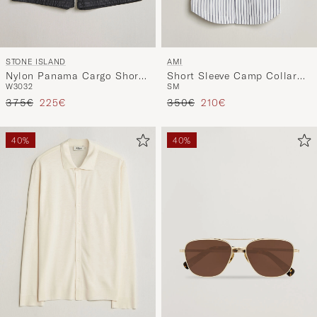
STONE ISLAND
AMI
Nylon Panama Cargo Shorts
Short Sleeve Camp Collar
W30
32
S
M
Black
Shirt White/Blue
Regulärer Preis
Reduzierter Preis
Regulärer Preis
Reduzierter Preis
375€
225€
350€
210€
40%
40%