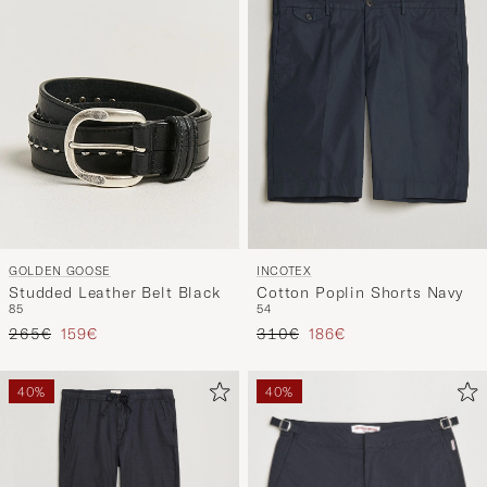
GOLDEN GOOSE
INCOTEX
Studded Leather Belt Black
Cotton Poplin Shorts Navy
85
54
Regulärer Preis
Reduzierter Preis
Regulärer Preis
Reduzierter Preis
265€
159€
310€
186€
40%
40%