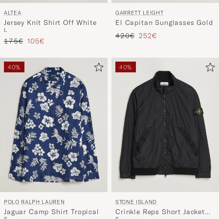
ALTEA
GARRETT LEIGHT
Jersey Knit Shirt Off White
El Capitan Sunglasses Gold
L
Regulärer Preis
Reduzierter Preis
420€
252€
Regulärer Preis
Reduzierter Preis
175€
105€
40%
40%
POLO RALPH LAUREN
STONE ISLAND
Jaguar Camp Shirt Tropical
Crinkle Reps Short Jacket