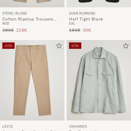
STONE ISLAND
SOAR RUNNING
Cotton Ripstop Trousers
Half Tight Black
W32
S
XL
Desert
Regulärer Preis
Reduzierter Preis
Regulärer Preis
Reduzierter Preis
380€
228€
160€
96€
40%
40%
LEVI'S
100HANDS