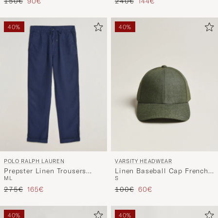
Regulärer Preis
Reduzierter Preis
Regulärer Preis
Reduzierter Preis
150€
90€
240€
144€
40%
40%
POLO RALPH LAUREN
VARSITY HEADWEAR
Prepster Linen Trousers
Linen Baseball Cap French
M
L
S
Newport Navy
Olive
Regulärer Preis
Reduzierter Preis
Regulärer Preis
Reduzierter Preis
275€
165€
100€
60€
40%
40%