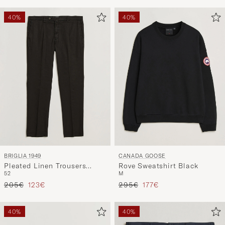
40%
40%
BRIGLIA 1949
CANADA GOOSE
Pleated Linen Trousers
Rove Sweatshirt Black
52
M
Black
Regulärer Preis
Reduzierter Preis
Regulärer Preis
Reduzierter Preis
205€
123€
295€
177€
40%
40%