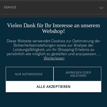
nyhetsbrev!
SERVICE
SOZIALE MEDIEN
Vielen Dank für Ihr Interesse an unserem
Webshop!
GESCHÄFTSINFORMATIONEN
Diese Website verwendet Cookies zur Optimierung der
Sicherheitseinstellungen sowie zur Analyse der
Leistungsfähigkeit, um Ihr Shopping-Erlebnis so
persönlich wie möglich zu gestalten und anzupassen.
…
STILBERATUNG
Weiterlesen
Benötigen Sie Hilfe bei der Suche nach Ihrem persönlichen Stil?
Wenden Sie sich an uns, wir helfen Ihnen gerne weiter!
ANPASSEN ODER
NUR NOTWENDIGE
info@careofcarl.de
ABLEHNEN
STILBERATUNG
ALLE AKZEPTIEREN
© Care of Carl 2026