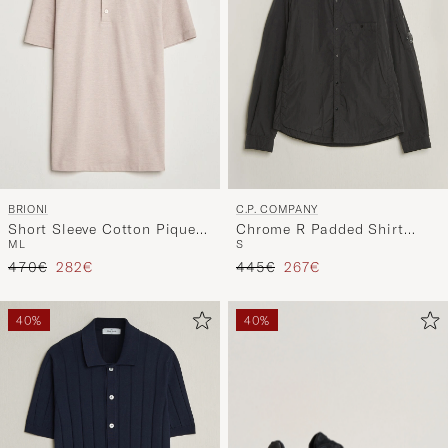
BRIONI
C.P. COMPANY
Short Sleeve Cotton Piquet
Chrome R Padded Shirt
M
L
S
Polo Beige
Jacket Black
Regulärer Preis
Reduzierter Preis
Regulärer Preis
Reduzierter Preis
470€
282€
445€
267€
40%
40%