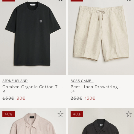
STONE ISLAND
BOSS CAMEL
Combed Organic Cotton T-
Peet Linen Drawstring
M
54
Shirt Black
Shorts Open White
Regulärer Preis
Reduzierter Preis
Regulärer Preis
Reduzierter Preis
150€
90€
250€
150€
40%
40%