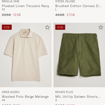
BRIGLIA 1949
STONE ISLAND
Pleated Linen Trousers Navy
Brushed Cotton Canvas Zip
52
L
Overshirt Military Green
Regulärer Preis
Reduzierter Preis
Regulärer Preis
Reduzierter Preis
205€
123€
450€
270€
40%
40%
GRAN SASSO
BEAMS PLUS
Washed Polo Beige Melange
MIL Utility Sateen Shorts
46
S
Olive