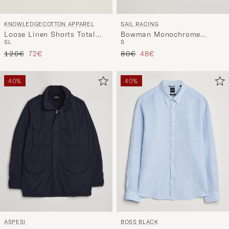
KNOWLEDGECOTTON APPAREL
SAIL RACING
Loose Linen Shorts Total
Bowman Monochrome
S
L
S
Eclipse
Sweatshorts Carbon
Regulärer Preis
Reduzierter Preis
Regulärer Preis
Reduzierter Preis
120€
72€
80€
48€
40%
40%
ASPESI
BOSS BLACK