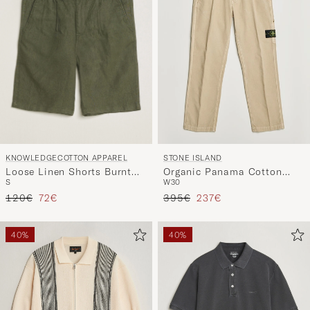
KNOWLEDGECOTTON APPAREL
STONE ISLAND
Loose Linen Shorts Burnt
Organic Panama Cotton
S
W30
Olive
Trousers Desert
Regulärer Preis
Reduzierter Preis
Regulärer Preis
Reduzierter Preis
120€
72€
395€
237€
40%
40%