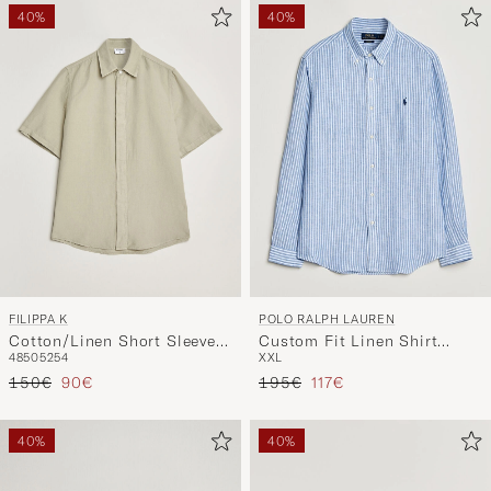
40%
40%
FILIPPA K
POLO RALPH LAUREN
Cotton/Linen Short Sleeve
Custom Fit Linen Shirt
48
50
52
54
XXL
Shirt Light Green
Blue/White
Regulärer Preis
Reduzierter Preis
Regulärer Preis
Reduzierter Preis
150€
90€
195€
117€
40%
40%