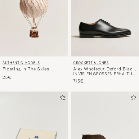
AUTHENTIC MODELS
CROCKETT & JONES
Floating In The Skies
Alex Wholecut Oxford Black
IN VIELEN GRÖSSEN ERHÄLTLICH
Balloon Light Pink
Calf
25€
715€