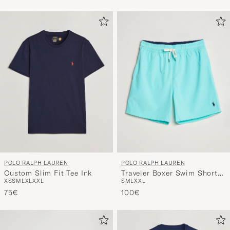
POLO RALPH LAUREN
POLO RALPH LAUREN
Custom Slim Fit Tee Ink
Traveler Boxer Swim Shorts
XS
S
M
L
XL
XXL
S
M
L
XXL
Hammond Blue
75€
100€