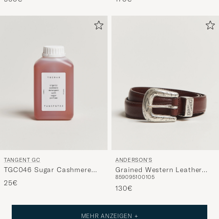
TANGENT GC
ANDERSON'S
TGC046 Sugar Cashmere
Grained Western Leather
85
90
95
100
105
Detergent
Belt 2,5 cm Brown
25€
130€
MEHR ANZEIGEN +