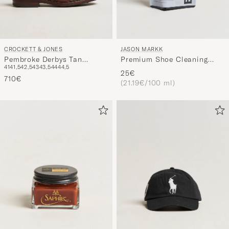
CROCKETT & JONES
JASON MARKK
Pembroke Derbys Tan
Premium Shoe Cleaning
41
41,5
42,5
43
43,5
44
44,5
Grained Calf
Essential Kit
25€
710€
(21.19€/100 ml)