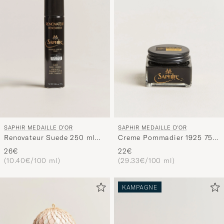
SAPHIR MEDAILLE D'OR
SAPHIR MEDAILLE D'OR
Renovateur Suede 250 ml
Creme Pommadier 1925 75
Spray Neutral
ml Black
26€
22€
(10.40€/100 ml)
(29.33€/100 ml)
KAMPAGNE