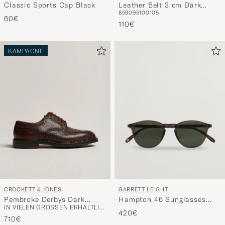
Classic Sports Cap Black
Leather Belt 3 cm Dark
85
90
95
100
105
Brown
60€
110€
KAMPAGNE
CROCKETT & JONES
GARRETT LEIGHT
Pembroke Derbys Dark
Hampton 46 Sunglasses
IN VIELEN GRÖSSEN ERHÄLTLICH
Brown Grained Calf
Black Glass
420€
710€