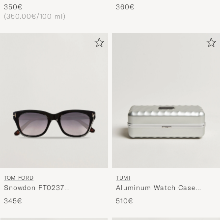
100ml
Black/Gradient Smoke
350€
360€
(350.00€/100 ml)
TOM FORD
TUMI
Snowdon FT0237
Aluminum Watch Case
Sunglasses Black
Silver
345€
510€