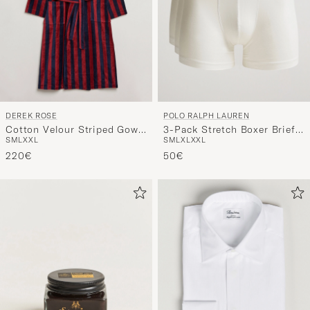
DEREK ROSE
POLO RALPH LAUREN
Cotton Velour Striped Gown
3-Pack Stretch Boxer Brief
S
M
L
XXL
S
M
L
XL
XXL
Red/Blue
White
220€
50€