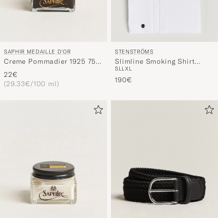
SAPHIR MEDAILLE D'OR
STENSTRÖMS
Creme Pommadier 1925 75
Slimline Smoking Shirt
S
L
L
XL
ml Dark Brown
White
22€
190€
(29.33€/100 ml)