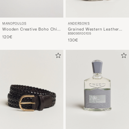
MANOPOULOS
ANDERSON'S
Wooden Creative Boho Chic
Grained Western Leather
85
90
95
100
105
Backgammon
Belt 2,5 cm Black
120€
130€