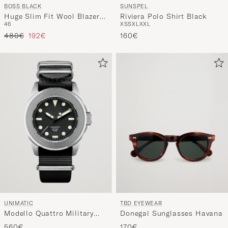
BOSS BLACK
SUNSPEL
Huge Slim Fit Wool Blazer
Riviera Polo Shirt Black
46
XS
S
XL
XXL
Black
Regulärer Preis
Reduzierter Preis
480€
192€
160€
UNIMATIC
TBD EYEWEAR
Modello Quattro Military
Donegal Sunglasses Havana
Watch
560€
170€