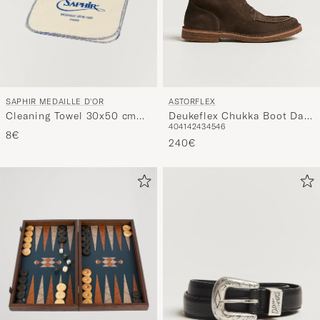
SAPHIR MEDAILLE D'OR
ASTORFLEX
Cleaning Towel 30x50 cm
Deukeflex Chukka Boot Dark
40
41
42
43
45
46
White
Brown Suede
8€
240€