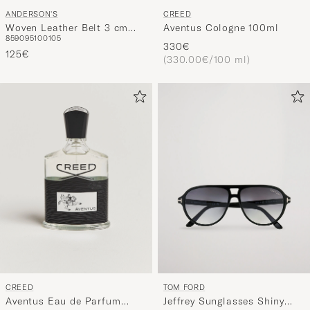
ANDERSON'S
CREED
Woven Leather Belt 3 cm
Aventus Cologne 100ml
85
90
95
100
105
Dark Brown
330€
125€
(330.00€/100 ml)
CREED
TOM FORD
Aventus Eau de Parfum
Jeffrey Sunglasses Shiny