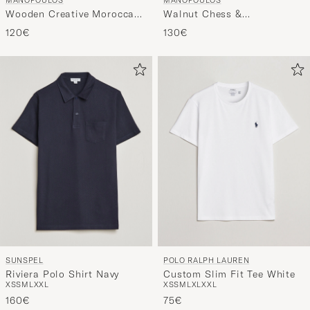
MANOPOULOS
MANOPOULOS
Wooden Creative Moroccan
Walnut Chess &
Mosaic Backgammon
Backgammon
120€
130€
SUNSPEL
POLO RALPH LAUREN
Riviera Polo Shirt Navy
Custom Slim Fit Tee White
XS
S
M
L
XXL
XS
S
M
L
XL
XXL
160€
75€