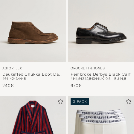
entspricht
ASTORFLEX
CROCKETT & JONES
Deukeflex Chukka Boot Dark
Pembroke Derbys Black Calf
46
41
42
43
44
45
41
41,5
42
42,5
43
44
UK10.5 - EU44,5
Khaki Suede
240€
670€
3-PACK