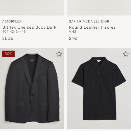
ASTORFLEX
SAPHIR MEDAILLE D'OR
Bitflex Chelsea Boot Dark
Round Leather Insoles
40
41
42
43
44
45
41
42
Brown Suede
250€
24€
60%