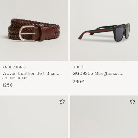
ANDERSON'S
GUCCI
Woven Leather Belt 3 cm
GG0926S Sunglasses
85
90
95
100
105
Cognac
Black/Green
260€
125€