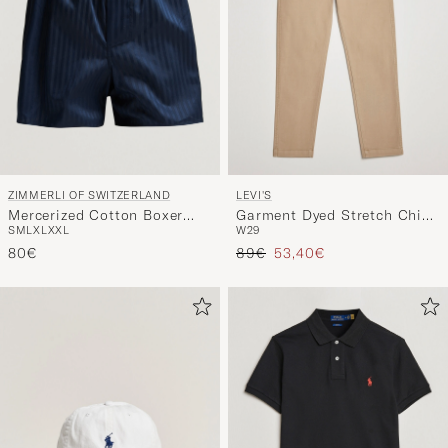
ZIMMERLI OF SWITZERLAND
LEVI'S
Mercerized Cotton Boxer
Garment Dyed Stretch Chino
S
M
L
XL
XXL
W29
Shorts Navy
Beige
Regulärer Preis
Reduzierter Preis
80€
89€
53,40€