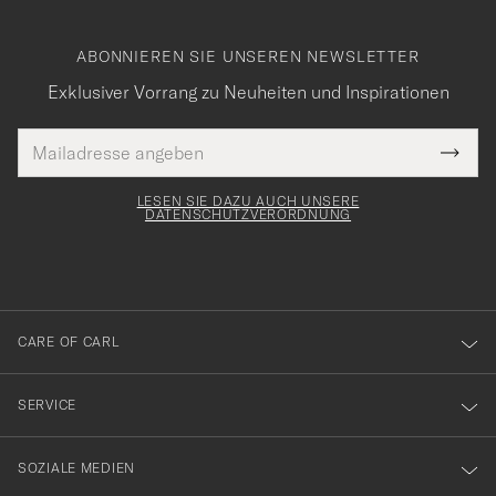
ABONNIEREN SIE UNSEREN NEWSLETTER
Exklusiver Vorrang zu Neuheiten und Inspirationen
E-
Tack
lichtfeld
Mail
Submi
Adresse
för
Newsl
Form
LESEN SIE DAZU AUCH UNSERE
att
DATENSCHUTZVERORDNUNG
du
anmälde
dig
till
CARE OF CARL
vårt
nyhetsbrev!
SERVICE
SOZIALE MEDIEN