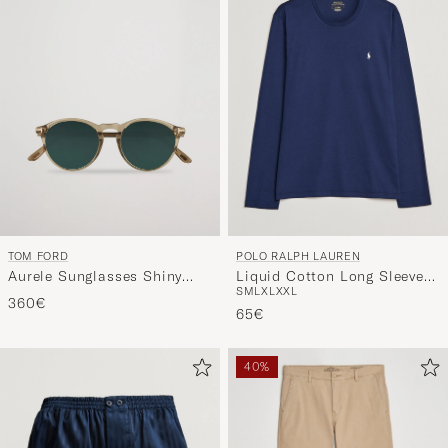
TOM FORD
POLO RALPH LAUREN
Aurele Sunglasses Shiny
Liquid Cotton Long Sleeve
S
M
L
XL
XXL
Beige/Blue
Crew Neck T-Shirt Cruise
360€
Navy
65€
40%