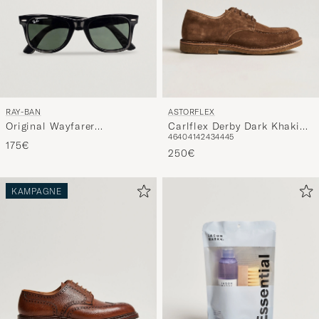
RAY-BAN
ASTORFLEX
Original Wayfarer
Carlflex Derby Dark Khaki
46
40
41
42
43
44
45
Sunglasses Black/Crystal
Suede
175€
Green
250€
KAMPAGNE