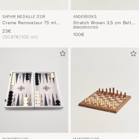
SAPHIR MEDAILLE D'OR
ANDERSON'S
Creme Renovateur 75 ml
Stretch Woven 3,5 cm Belt
85
90
95
100
105
Neutral
Black
23€
100€
(30.67€/100 ml)