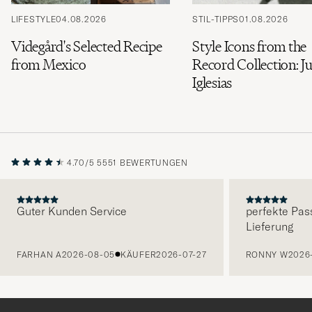
LIFESTYLE
04.08.2026
STIL-TIPPS
01.08.2026
Videgård's Selected Recipe
Style Icons from the
from Mexico
Record Collection: Ju
Iglesias
4.70/5
5551 BEWERTUNGEN
Guter Kunden Service
perfekte Pas
Lieferung
VORHERIGE
FARHAN A
2026-08-05
KÄUFER
2026-07-27
RONNY W
2026