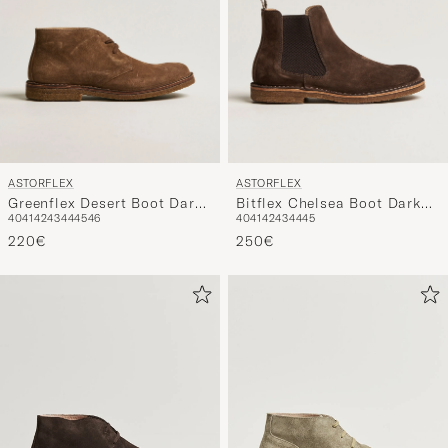
ASTORFLEX
ASTORFLEX
Greenflex Desert Boot Dark
Bitflex Chelsea Boot Dark
40
41
42
43
44
45
46
40
41
42
43
44
45
Khaki Suede
Brown Suede
220€
250€