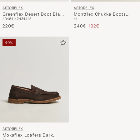
ASTORFLEX
ASTORFLEX
Greenflex Desert Boot Black
Montflex Chukka Boots
40
46
41
42
43
44
45
41
Suede
Whiskey Suede
Regulärer Preis
Reduzierter Preis
220€
240€
192€
40%
ASTORFLEX
Mokaflex Loafers Dark
44