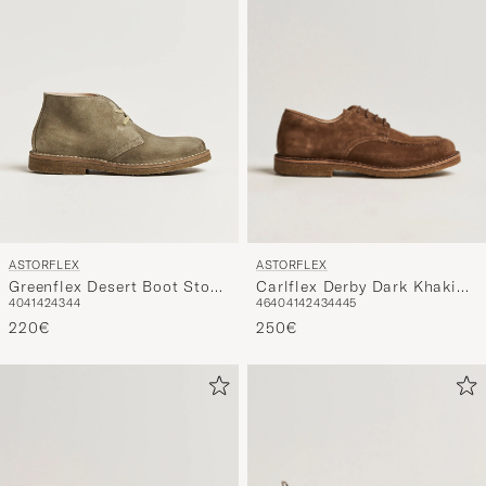
entspricht
ASTORFLEX
ASTORFLEX
Carlflex Derby Dark Khaki
Greenflex Desert Boot Stone
46
40
41
42
43
44
45
40
41
42
43
44
Suede
Suede
250€
220€