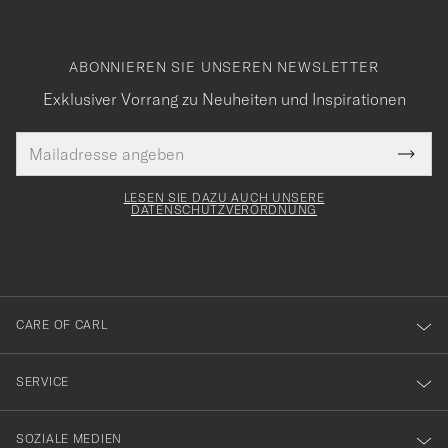
ABONNIEREN SIE UNSEREN NEWSLETTER
Exklusiver Vorrang zu Neuheiten und Inspirationen
E-
Tack
lichtfeld
Mail
Submi
Adresse
för
Newsl
Form
LESEN SIE DAZU AUCH UNSERE
att
DATENSCHUTZVERORDNUNG
du
anmälde
dig
till
CARE OF CARL
vårt
nyhetsbrev!
SERVICE
SOZIALE MEDIEN