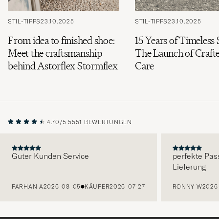
STIL-TIPPS
23.10.2025
STIL-TIPPS
23.10.2025
From idea to finished shoe:
15 Years of Timeless 
Meet the craftsmanship
The Launch of Craft
behind Astorflex Stormflex
Care
4.70/5
5551 BEWERTUNGEN
Guter Kunden Service
perfekte Pas
Lieferung
VORHERIGE
FARHAN A
2026-08-05
KÄUFER
2026-07-27
RONNY W
2026