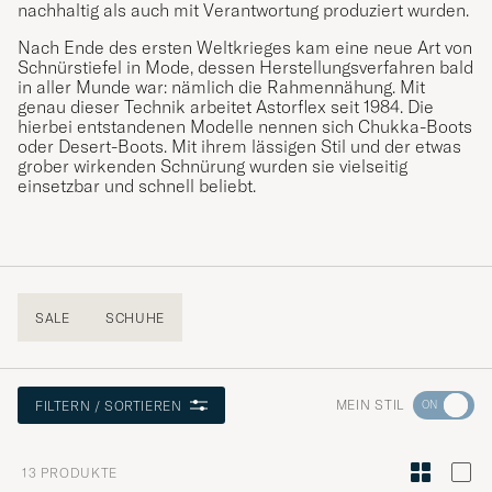
nachhaltig als auch mit Verantwortung produziert wurden.
Nach Ende des ersten Weltkrieges kam eine neue Art von
Schnürstiefel in Mode, dessen Herstellungsverfahren bald
in aller Munde war: nämlich die Rahmennähung. Mit
genau dieser Technik arbeitet Astorflex seit 1984. Die
hierbei entstandenen Modelle nennen sich Chukka-Boots
oder Desert-Boots. Mit ihrem lässigen Stil und der etwas
grober wirkenden Schnürung wurden sie vielseitig
einsetzbar und schnell beliebt.
SALE
SCHUHE
Wechseln
MEIN STIL
FILTERN / SORTIEREN
Sie
zur
13
PRODUKTE
Stilberatu