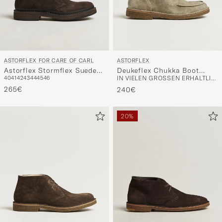
ASTORFLEX FOR CARE OF CARL
ASTORFLEX
Astorflex Stormflex Suede
Deukeflex Chukka Boot
40
41
42
43
44
45
46
IN VIELEN GRÖSSEN ERHÄLTLICH
Dark Brown
Stone Suede
265€
240€
20%