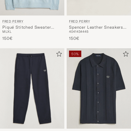
FRED PERRY
FRED PERRY
Spencer Leather Sneakers
Piqué Stitched Sweater
40
41
43
44
45
M
L
XL
Porcelain/Navy
Light Ice
150€
150€
50%