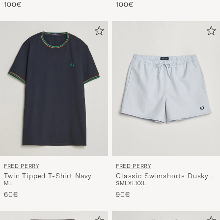
100€
100€
FRED PERRY
FRED PERRY
Twin Tipped T-Shirt Navy
Classic Swimshorts Dusky
M
L
S
M
L
XL
XXL
Blue
60€
90€