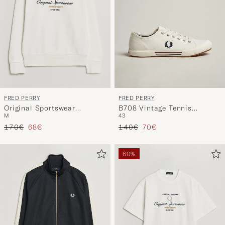
FRED PERRY
FRED PERRY
Original Sportswear
B708 Vintage Tennis
M
43
Sweatshirt Snow White
Sneaker Snow White
Regulärer Preis
Reduzierter Preis
Regulärer Preis
Reduzierter Preis
170€
68€
140€
70€
60%