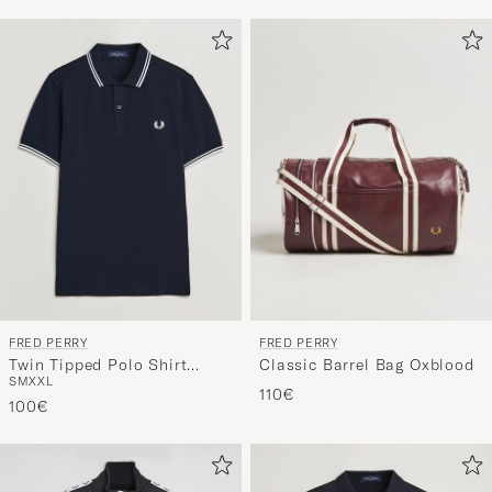
Stilberatu
um
die
Funktion
"Mein
Stil"
zu
aktivieren
und
erleben
Sie
eine
FRED PERRY
FRED PERRY
handverl
Twin Tipped Polo Shirt
Classic Barrel Bag Oxblood
Auswahl,
S
M
XXL
Navy/White
110€
die
100€
nun
Ihrem
Stil