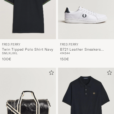
FRED PERRY
FRED PERRY
B721 Leather Sneakers
Twin Tipped Polo Shirt Navy
41
43
44
S
M
L
XL
XXL
White/Navy
150€
100€