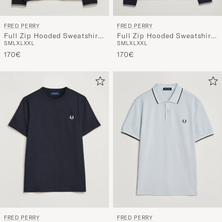
FRED PERRY
FRED PERRY
Full Zip Hooded Sweatshirt
Full Zip Hooded Sweatshirt
S
M
L
XL
XXL
S
M
L
XL
XXL
Black
Navy
170€
170€
FRED PERRY
FRED PERRY