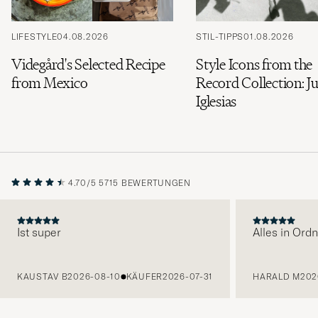
LIFESTYLE
04.08.2026
STIL-TIPPS
01.08.2026
Videgård's Selected Recipe
Style Icons from the
from Mexico
Record Collection: Ju
Iglesias
4.70/5
5715 BEWERTUNGEN
Ist super
Alles in Ord
VORHERIGE
KAUSTAV B
2026-08-10
KÄUFER
2026-07-31
HARALD M
202