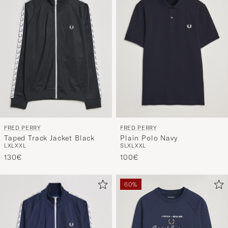
entspricht
FRED PERRY
FRED PERRY
Taped Track Jacket Black
Plain Polo Navy
L
XL
XXL
S
L
XL
XXL
130€
100€
60%