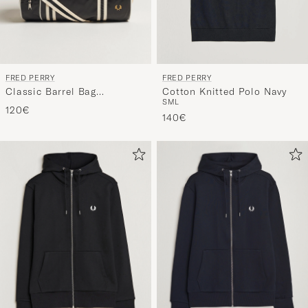
FRED PERRY
FRED PERRY
Classic Barrel Bag
Cotton Knitted Polo Navy
S
M
L
Black/Ecru
120€
140€