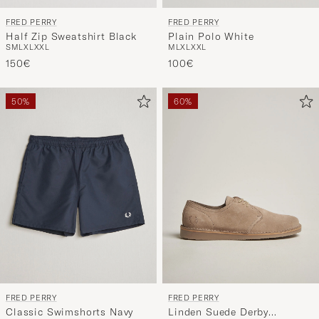
FRED PERRY
FRED PERRY
Half Zip Sweatshirt Black
Plain Polo White
S
M
L
XL
XXL
M
L
XL
XXL
150€
100€
50%
60%
FRED PERRY
FRED PERRY
Classic Swimshorts Navy
Linden Suede Derby