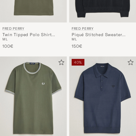
FRED PERRY
FRED PERRY
Twin Tipped Polo Shirt
Piqué Stitched Sweater
M
L
M
L
Laurel Wreath Green
Navy
100€
150€
40%