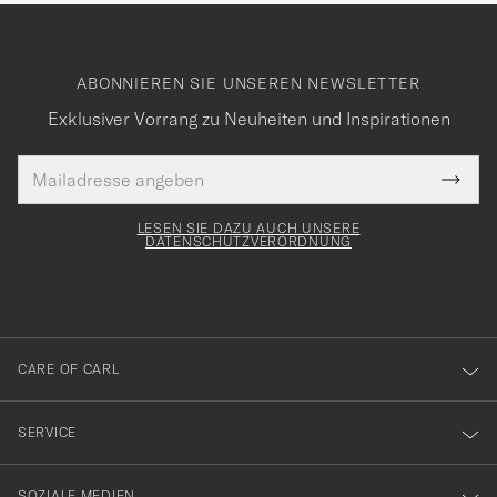
ABONNIEREN SIE UNSEREN NEWSLETTER
Exklusiver Vorrang zu Neuheiten und Inspirationen
E-
Tack
lichtfeld
Mail
Submi
Adresse
för
Newsl
Form
LESEN SIE DAZU AUCH UNSERE
att
DATENSCHUTZVERORDNUNG
du
anmälde
dig
till
CARE OF CARL
vårt
nyhetsbrev!
SERVICE
SOZIALE MEDIEN