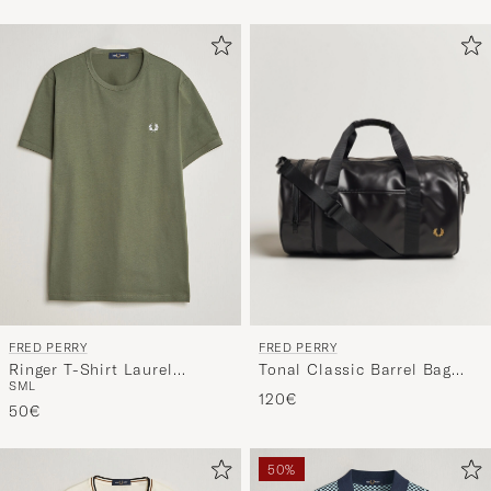
FRED PERRY
FRED PERRY
Tonal Classic Barrel Bag
Ringer T-Shirt Laurel
S
M
L
Black/Gold
Wreath Green
120€
50€
50%