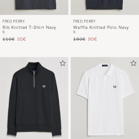
FRED PERRY
FRED PERRY
Rib Knitted T-Shirt Navy
Waffle Knitted Polo Navy
S
S
Regulärer Preis
Reduzierter Preis
Regulärer Preis
Reduzierter Preis
110€
55€
180€
90€