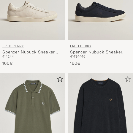
FRED PERRY
FRED PERRY
Spencer Nubuck Sneaker
Spencer Nubuck Sneaker
41
42
44
41
43
44
45
Snow White
Navy
160€
160€