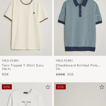
FRED PERRY
FRED PERRY
Twin Tipped T-Shirt Ecru
Checkboard Knitted Polo
S
M
L
XL
S
XL
Dark Airforce
Regulärer Preis
Reduzierter Preis
60€
190€
95€
60%
50%