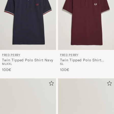
FRED PERRY
FRED PERRY
Twin Tipped Polo Shirt Navy
Twin Tipped Polo Shirt
M
L
XXL
S
L
Oxblood
100€
100€