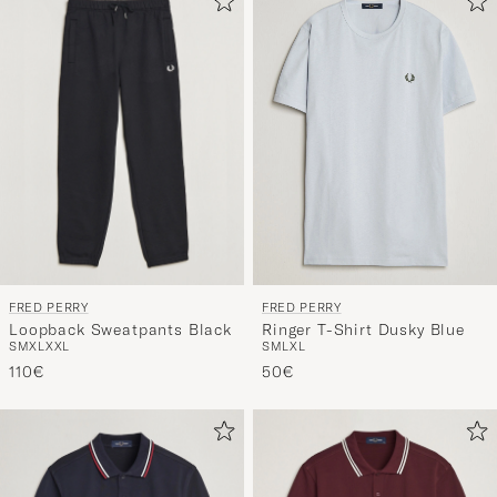
FRED PERRY
FRED PERRY
Loopback Sweatpants Black
Ringer T-Shirt Dusky Blue
S
M
XL
XXL
S
M
L
XL
110€
50€