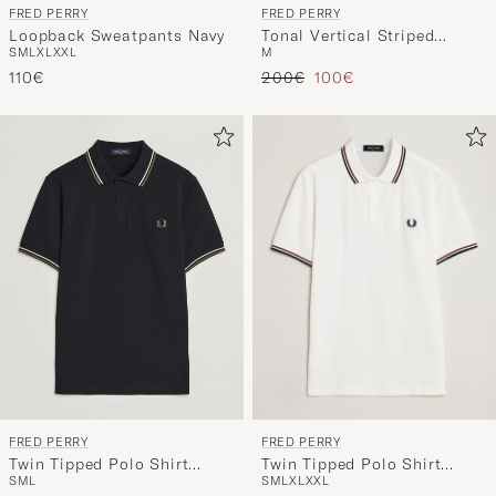
FRED PERRY
FRED PERRY
Loopback Sweatpants Navy
Tonal Vertical Striped
S
M
L
XL
XXL
M
Knitted Shirt Navy
Regulärer Preis
Reduzierter Preis
110€
200€
100€
FRED PERRY
FRED PERRY
Twin Tipped Polo Shirt
Twin Tipped Polo Shirt
S
M
L
XL
XXL
S
M
L
Snow White
Black