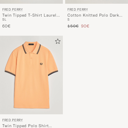
FRED PERRY
FRED PERRY
Twin Tipped T-Shirt Laurel
Cotton Knitted Polo Dark
S
L
S
Wreath Green
Airforce
Regulärer Preis
Reduzierter Preis
60€
150€
90€
FRED PERRY
Twin Tipped Polo Shirt