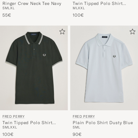
Ringer Crew Neck Tee Navy
Twin Tipped Polo Shirt
S
M
L
XL
M
L
XXL
Dusky Blue
55€
100€
FRED PERRY
FRED PERRY
Twin Tipped Polo Shirt
Plain Polo Shirt Dusty Blue
S
M
L
XXL
S
M
L
Night Green
100€
90€