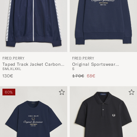
FRED PERRY
FRED PERRY
Taped Track Jacket Carbon
Original Sportswear
S
M
L
XL
XXL
S
blue
Sweatshirt Tennis Blue
Regulärer Preis
Reduzierter Preis
130€
170€
68€
60%