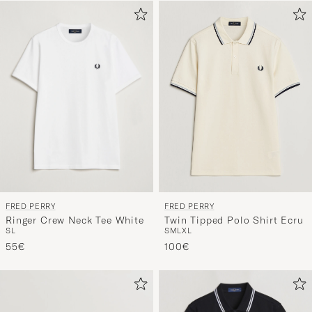
FRED PERRY
FRED PERRY
Ringer Crew Neck Tee White
Twin Tipped Polo Shirt Ecru
S
L
S
M
L
XL
55€
100€