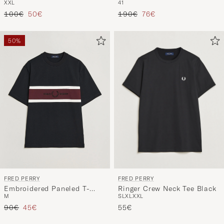
XXL
41
Driftwood
Regulärer Preis
Reduzierter Preis
Regulärer Preis
Reduzierter Preis
100€
50€
190€
76€
50%
FRED PERRY
FRED PERRY
Ringer Crew Neck Tee Black
Embroidered Paneled T-
S
L
XL
XXL
M
Shirt Black
Regulärer Preis
Reduzierter Preis
55€
90€
45€