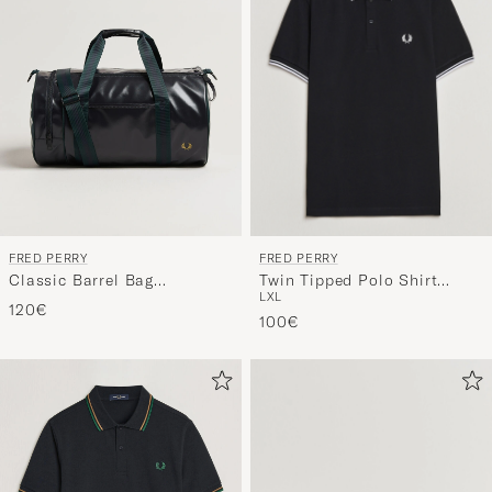
FRED PERRY
FRED PERRY
Twin Tipped Polo Shirt
Classic Barrel Bag
L
XL
Black
Navy/Grassroots Green
120€
100€