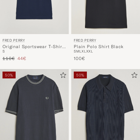
FRED PERRY
FRED PERRY
Plain Polo Shirt Black
Original Sportswear T-Shirt
S
M
L
XL
XXL
S
Tennis Blue
Regulärer Preis
Reduzierter Preis
100€
110€
44€
50%
50%