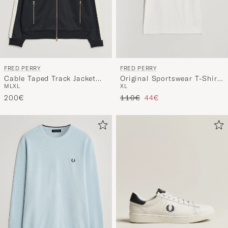
FRED PERRY
FRED PERRY
Cable Taped Track Jacket
Original Sportswear T-Shirt
M
L
XL
XL
Navy
Snow White
Regulärer Preis
Reduzierter Preis
200€
110€
44€