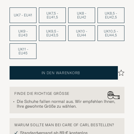
UK7,5 -
UK8 -
UK8,5 -
UK7 - EU41
EU41,5
EU42
EU42,5
UK9 -
UK9,5 -
UK10 -
UK10,5 -
EU43
EU43,5
EU44
EU44,5
UK11 -
EU45
IN DEN WARENKORB
FINDE DIE RICHTIGE GRÖSSE
Die Schuhe fallen normal aus. Wir empfehlen Ihnen,
Ihre gewohnte Größe zu wählen.
WARUM SOLLTE MAN BEI CARE OF CARL BESTELLEN?
Standardversand ab 89 € kostenlos