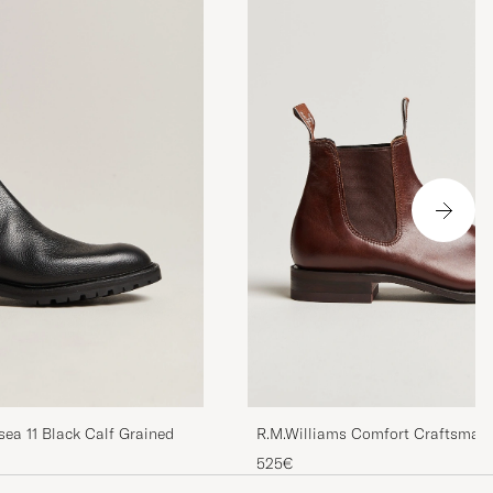
sea 11 Black Calf Grained
R.M.Williams Comfort Craftsman
Brown
525€