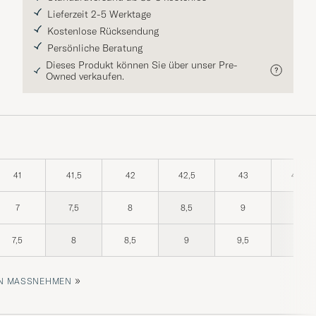
Lieferzeit 2-5 Werktage
Kostenlose Rücksendung
Persönliche Beratung
Dieses Produkt können Sie über unser Pre-
Owned verkaufen.
41
41,5
42
42,5
43
43,5
7
7,5
8
8,5
9
9,5
7,5
8
8,5
9
9,5
10
»
 MASSNEHMEN