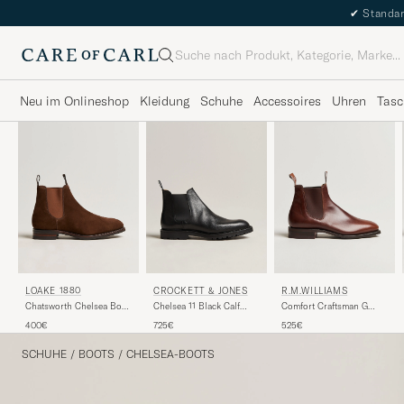
✔
Standar
Suche
Neu im Onlineshop
Kleidung
Schuhe
Accessoires
Uhren
Tasc
LOAKE 1880
CROCKETT & JONES
R.M.WILLIAMS
Chatsworth Chelsea Boot
Chelsea 11 Black Calf
Comfort Craftsman G
Tobacco Suede
Grained
Boot Mid Brown
400€
725€
525€
SCHUHE
/
BOOTS
/
CHELSEA-BOOTS