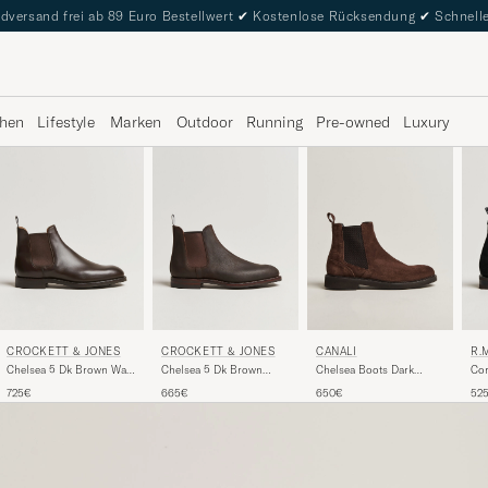
dversand frei ab 89 Euro Bestellwert
✔
Kostenlose Rücksendung
✔
Schnelle
hen
Lifestyle
Marken
Outdoor
Running
Pre-owned
Luxury
CROCKETT & JONES
CROCKETT & JONES
R.
CANALI
Chelsea 5 Dk Brown Wax
Chelsea 5 Dk Brown
Com
Chelsea Boots Dark
Calf
Rough-Out Suede
Boo
Brown Suede
725€
665€
52
650€