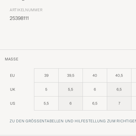
ARTIKELNUMMER
25398111
MASSE
EU
39
39,5
40
40,5
UK
5
5,5
6
6,5
US
5,5
6
6,5
7
ZU DEN GRÖSSENTABELLEN UND HILFESTELLUNG ZUM RICHTIGEN