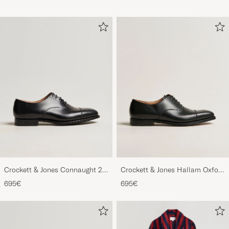
Crockett & Jones Connaught 2
Crockett & Jones Hallam Oxford
City Sole Black Calf
Black Calf
695€
695€