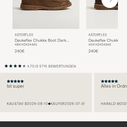
ASTORFLEX
ASTORFLEX
Deukeflex Chukka Boot Dark
Deukeflex Chukka Bo
46
41
42
43
44
45
40
41
42
43
45
46
Khaki Suede
Brown Suede
240€
240€
4.70/5
5715 BEWERTUNGEN
Ist super
Alles in Ord
VORHERIGE
KAUSTAV B
2026-08-10
KÄUFER
2026-07-31
HARALD M
202