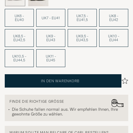
UK6 -
UK7,5 -
UK8 -
UK7 - EU41
EU40
EU41,5
EU42
UK8,5 -
UK9 -
UK9,5 -
UK10 -
EU42,5
EU43
EU43,5
EU44
UK10,5 -
UK11 -
EU44,5
EU45
IN DEN WARENKORB
FINDE DIE RICHTIGE GRÖSSE
Die Schuhe fallen normal aus. Wir empfehlen Ihnen, Ihre
gewohnte Größe zu wählen.
WARUM SOLLTE MAN BEI CARE OF CARL BESTELLEN?