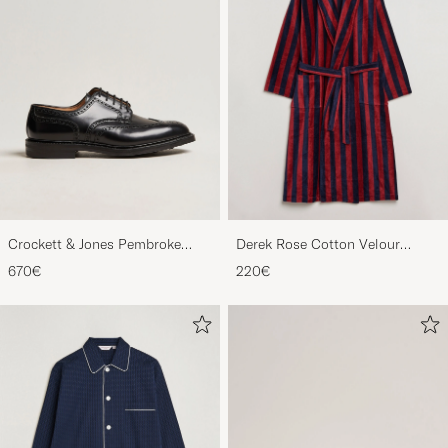
Crockett & Jones Pembroke
Derek Rose Cotton Velour
Derbys Black Calf
Striped Gown Red/Blue
670€
220€