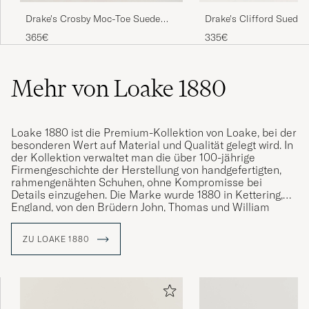
Drake's Crosby Moc-Toe Suede
Drake's Clifford Suede 
Chukka Boots Dark Brown
Boots Brown
365€
335€
Mehr von Loake 1880
Loake 1880 ist die Premium-Kollektion von Loake, bei der
besonderen Wert auf Material und Qualität gelegt wird. In
der Kollektion verwaltet man die über 100-jährige
Firmengeschichte der Herstellung von handgefertigten,
rahmengenähten Schuhen, ohne Kompromisse bei
Details einzugehen. Die Marke wurde 1880 in Kettering,
England, von den Brüdern John, Thomas und William
Loake gegründet und hat im Laufe der Jahre mehr als 50
Millionen Paar rahmengenähte Schuhe hergestellt.
ZU LOAKE 1880
Die gesamte Herstellungszeit eines Paares Schuhe von
Loake 1880 beträgt insgesamt 8 Wochen, wobei jeder
Schuh mit einer rahmengenähten Konstruktion
hergestellt wird, d. h. die Schuhe werden mit einer
Randnaht genäht und mit den besten verfügbaren