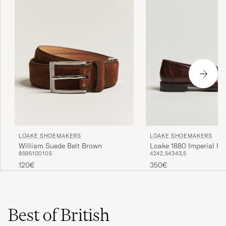
Materialien und Methoden hergestellt.
LOAKE SHOEMAKERS
LOAKE SHOEMAKERS
William Suede Belt Brown
Loake 1880 Imperial Pe
85
95
100
105
42
42,5
43
43,5
Dark Brown
120€
350€
Best of British