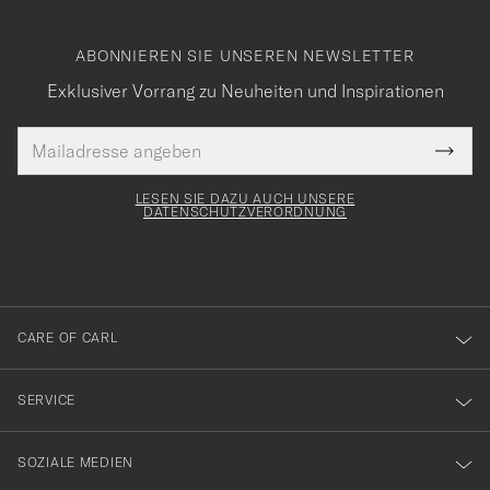
ABONNIEREN SIE UNSEREN NEWSLETTER
Exklusiver Vorrang zu Neuheiten und Inspirationen
E-
Tack
lichtfeld
Mail
Submi
Adresse
för
Newsl
Form
LESEN SIE DAZU AUCH UNSERE
att
DATENSCHUTZVERORDNUNG
du
anmälde
dig
till
CARE OF CARL
vårt
nyhetsbrev!
SERVICE
SOZIALE MEDIEN