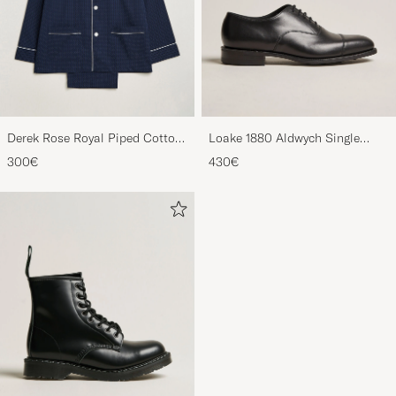
Derek Rose Royal Piped Cotton
Loake 1880 Aldwych Single
Pyjama Set Navy
Oxford Black Calf
300€
430€