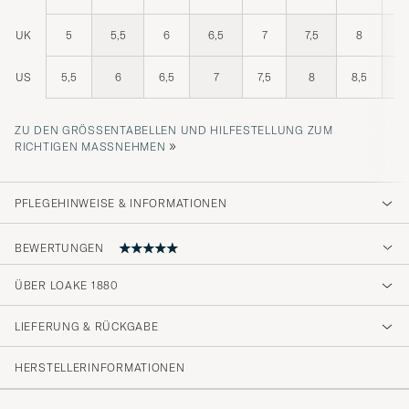
UK
5
5,5
6
6,5
7
7,5
8
8
US
5,5
6
6,5
7
7,5
8
8,5
ZU DEN GRÖSSENTABELLEN UND HILFESTELLUNG ZUM R
»
ICHTIGEN MASSNEHMEN
PFLEGEHINWEISE & INFORMATIONEN
BEWERTUNGEN
5
ÜBER LOAKE 1880
LIEFERUNG & RÜCKGABE
(2 Bewertung)
HERSTELLERINFORMATIONEN