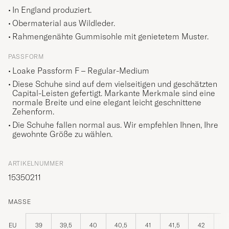
In England produziert.
Obermaterial aus Wildleder.
Rahmengenähte Gummisohle mit genietetem Muster.
PASSFORM
Loake Passform F – Regular-Medium
Diese Schuhe sind auf dem vielseitigen und geschätzten
Capital-Leisten gefertigt. Markante Merkmale sind eine
normale Breite und eine elegant leicht geschnittene
Zehenform.
Die Schuhe fallen normal aus. Wir empfehlen Ihnen, Ihre
gewohnte Größe zu wählen.
ARTIKELNUMMER
15350211
MASSE
EU
39
39,5
40
40,5
41
41,5
42
42