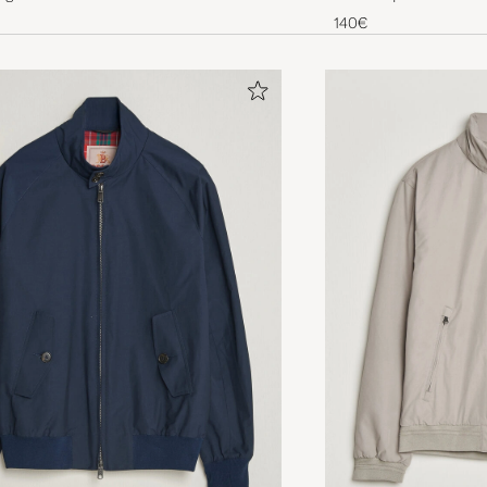
ALEKSY C
GEKAUFT AM AUF CAREOFCARL.SE
140€
Bra produkt, motsvarade förväntningarna. Snabb lever
JOHAN G
GEKAUFT AM AUF CAREOFCARL.SE
En bra jacka! Skön och stilren. Jag är 191cm lång ca 84
passar mig även om jag har lite längre armar.
OLIVER G
GEKAUFT AM AUF CAREOFCARL.SE