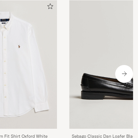
r 183cm lång
önskat är en
ra överlag!
m Fit Shirt Oxford White
Sebago Classic Dan Loafer Black