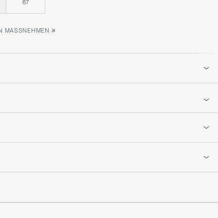
67
»
 MASSNEHMEN