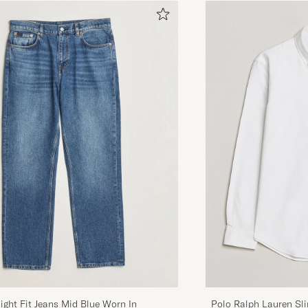
Motsvarar förväntningarna helt !
ULRIKA J
GEKAUFT AM AUF CAREOFCARL.SE
Mycket stilren jacka! Känns välgjord och hållbar. Jag ä
och storlek S passade mig lagom. Det enda jag skulle 
extra innerficka då det är lite klent med fickor. Kanonb
CARL S
GEKAUFT AM AUF CAREOFCARL.SE
Snygg stilren och praktisk . En klassiker
ERIK H
GEKAUFT AM AUF CAREOFCARL.SE
Hög standard och passform.
Polo Ralph Lauren Sli
ght Fit Jeans Mid Blue Worn In