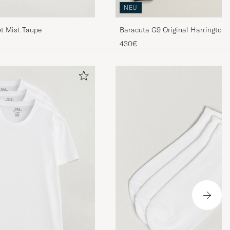
NEU
t Mist Taupe
Baracuta G9 Original Harrington 
430€