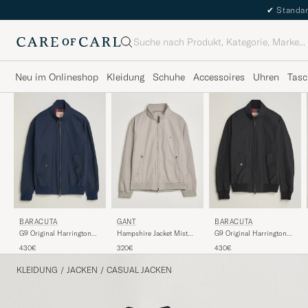
✔
Standar
Suche
Neu im Onlineshop
Kleidung
Schuhe
Accessoires
Uhren
Tasc
BARACUTA
GANT
BARACUTA
G9 Original Harrington
Hampshire Jacket Mist
G9 Original Harrington
Jacket Navy
Taupe
Jacket Black
430€
320€
430€
KLEIDUNG
/
JACKEN
/
CASUAL JACKEN