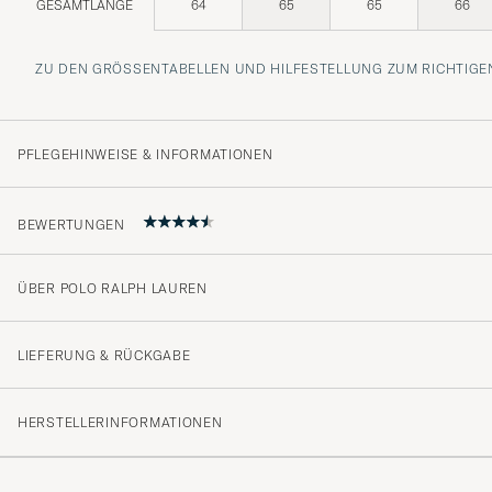
GESAMTLÄNGE
64
65
65
66
ZU DEN GRÖSSENTABELLEN UND HILFESTELLUNG ZUM RICHTIGEN
PFLEGEHINWEISE & INFORMATIONEN
BEWERTUNGEN
ÜBER POLO RALPH LAUREN
4.5
LIEFERUNG & RÜCKGABE
(14 Bewertung)
HERSTELLERINFORMATIONEN
(9)
(3)
(2)
(0)
(0)