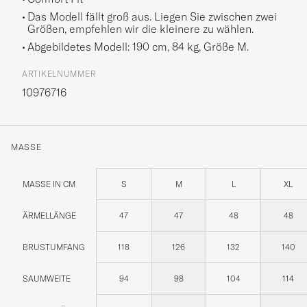
Das Modell fällt groß aus. Liegen Sie zwischen zwei
Größen, empfehlen wir die kleinere zu wählen.
Abgebildetes Modell: 190 cm, 84 kg, Größe
M
.
ARTIKELNUMMER
10976716
MASSE
MASSE IN CM
S
M
L
XL
ÄRMELLÄNGE
47
47
48
48
BRUSTUMFANG
118
126
132
140
SAUMWEITE
94
98
104
114