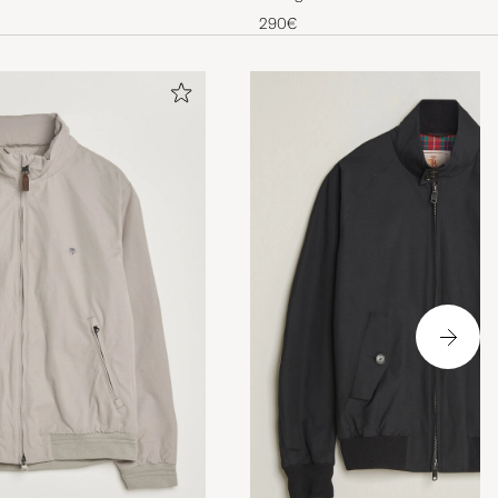
290€
ans!
kg storlek m