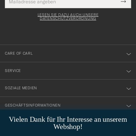
Tack
lichtfeld
Mail
Submi
Adresse
för
Newsl
Form
LESEN SIE DAZU AUCH UNSERE
att
DATENSCHUTZVERORDNUNG
du
anmälde
dig
till
CARE OF CARL
vårt
nyhetsbrev!
SERVICE
SOZIALE MEDIEN
GESCHÄFTSINFORMATIONEN
Vielen Dank für Ihr Interesse an unserem
Webshop!
STILBERATUNG