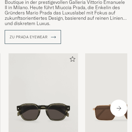
Boutique in der prestigevollen Galleria Vittorio Emanuele
II in Milano. Heute führt Miuccia Prada, die Enkelin des
Gründers Mario Prada das Luxuslabel mit Fokus auf
zukunftsorientiertes Design, basierend auf reinen Linien
und diskretem Luxus.
Im Jahr 1919 wurde Prada zum offiziellen Lieferanten des
ZU PRADA EYEWEAR
italienischen Hofes ernannt. Durch diesen ehrenvollen
Auftrag, konnte Prada Wappenelemente des „House of
Savoy“ sowie das Knopf-Design in sein Markenlogo
integrieren, wodurch das Modehaus weitgehend die
Richtlinie für italienischen Luxus vorgeben konnte.