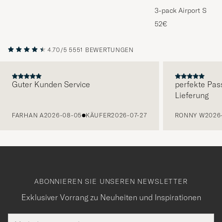
3-pack Airport Socks
Melange
52€
4.70/5
5551 BEWERTUNGEN
Guter Kunden Service
perfekte Pas
Lieferung
VORHERIGE
FARHAN A
2026-08-05
KÄUFER
2026-07-27
RONNY W
2026
ABONNIEREN SIE UNSEREN NEWSLETTER
Exklusiver Vorrang zu Neuheiten und Inspirationen
E-