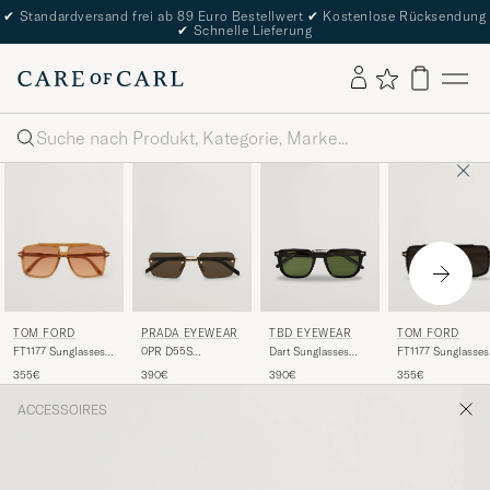
✔
Standardversand frei ab 89 Euro Bestellwert
✔
Kostenlose Rücksendung
✔
Schnelle Lieferung
Suche
TOM FORD
TOM FORD
PRADA EYEWEAR
TBD EYEWEAR
FT1177 Sunglasses
FT1177 Sunglasses
0PR D55S
Dart Sunglasses
Yellow
Black
Sunglasses Gold
Black
355€
355€
390€
390€
ACCESSOIRES