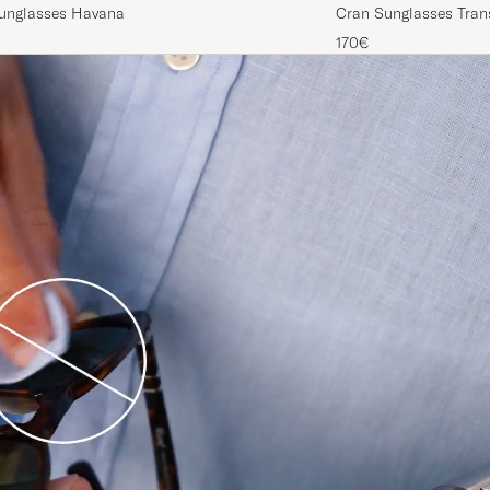
Donegal Sunglasses Havana
Cran Sungl
170€