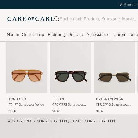
✔
Standar
Suche
Neu im Onlineshop
Kleidung
Schuhe
Accessoires
Uhren
Tasc
TOM FORD
PERSOL
PRADA EYEWEAR
FT1177 Sunglasses Yellow
0PO3292S Sunglasses
0PR D55S Sunglasses
Dark Havana
Gold
355€
280€
390€
ACCESSOIRES
/
SONNENBRILLEN
/
ECKIGE SONNENBRILLEN