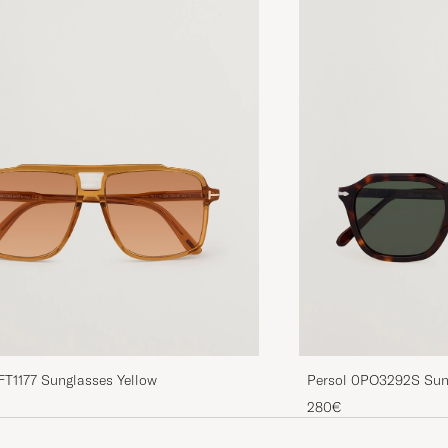
FT1177 Sunglasses Yellow
Persol 0PO3292S Sun
280€