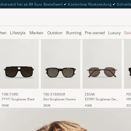
dversand frei ab 89 Euro Bestellwert
✔
Kostenlose Rücksendung
✔
Schnelle
hen
Lifestyle
Marken
Outdoor
Running
Pre-owned
Luxury
Sal
TOM FORD
TBD EYEWEAR
ZEGNA
PE
FT1177 Sunglasses Black
Dart Sunglasses Havana
EZ0297 Sunglasses Dark
0P
Bronze
Bla
355€
390€
405€
33