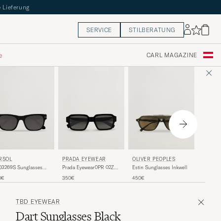
 Lieferung
SERVICE
STILBERATUNG
e
CARL MAGAZINE
ZEGNA
PRADA EYEWEAR
RSOL
OLIVER PEOPLES
EZ0297 
Prada Eyewear0PR 02ZS
O3269S Sunglasses
Estin Sunglasses Inkwell
Gunmeta
SunglassesBlack
ck
405€
350€
0€
450€
TBD EYEWEAR
Dart Sunglasses Black