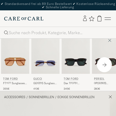
✔
Standardversand frei ab 89 Euro Bestellwert
✔
Kostenlose Rücksendung
✔
Schnelle Lieferung
Suche
TOM FORD
TOM FORD
PERSOL
GUCCI
FT1177 Sunglasses
Dax TF0751
0PO3292S
GG1221S Sunglasses
Yellow
Sunglasses
Sunglasses Dark
Havana
355€
345€
280€
410€
Havanna
Havana
ACCESSOIRES
/
SONNENBRILLEN
/
ECKIGE SONNENBRILLEN