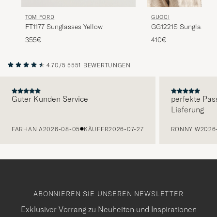
TOM FORD
GUCCI
FT1177 Sunglasses Yellow
GG1221S Sunglasses
355€
410€
4.70/5
5551 BEWERTUNGEN
Guter Kunden Service
perfekte Pas
Lieferung
VORHERIGE
FARHAN A
2026-08-05
KÄUFER
2026-07-27
RONNY W
2026
ABONNIEREN SIE UNSEREN NEWSLETTER
Exklusiver Vorrang zu Neuheiten und Inspirationen