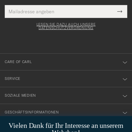
E-
Tack
lichtfeld
Mail
Submi
Adresse
för
Newsl
Form
LESEN SIE DAZU AUCH UNSERE
att
DATENSCHUTZVERORDNUNG
du
anmälde
dig
till
CARE OF CARL
vårt
nyhetsbrev!
SERVICE
SOZIALE MEDIEN
GESCHÄFTSINFORMATIONEN
Vielen Dank für Ihr Interesse an unserem