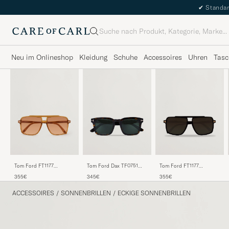
✔
Standar
Suche
Neu im Onlineshop
Kleidung
Schuhe
Accessoires
Uhren
Tasc
Tom Ford FT1177
Tom Ford Dax TF0751
Tom Ford FT1177
Sunglasses Yellow
Sunglasses Havanna
Sunglasses Black
355€
345€
355€
ACCESSOIRES
/
SONNENBRILLEN
/
ECKIGE SONNENBRILLEN