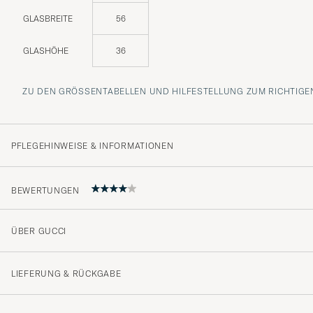
GLASBREITE
56
GLASHÖHE
36
ZU DEN GRÖSSENTABELLEN UND HILFESTELLUNG ZUM RICHTIGEN
PFLEGEHINWEISE & INFORMATIONEN
BEWERTUNGEN
ÜBER GUCCI
Freshe briller, men stengene var skjeve så måtte rett
optiker. Må nevne ikke alle optikere har forsikring på G
LIEFERUNG & RÜCKGABE
riktig optiker.
ANDERS M
GEKAUFT AM AUF CAREOFCARL.NO