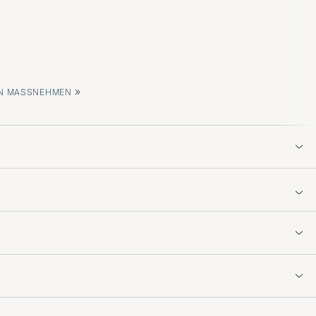
»
 MASSNEHMEN
e dem opp hos
ucci så velg