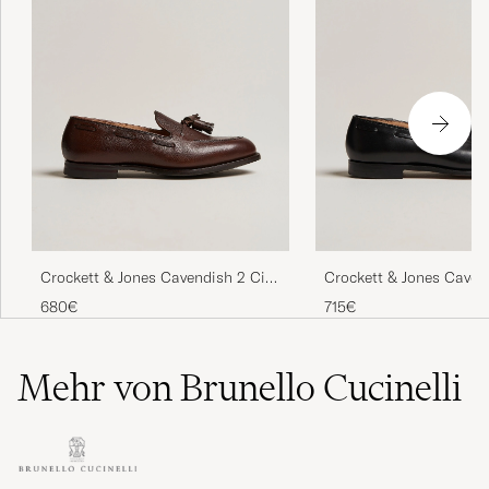
Crockett & Jones Cavendish 2 City
Crockett & Jones Caven
Sole Dark Brown Grain
Tassel Loafer Black Cal
680€
715€
Mehr von Brunello Cucinelli