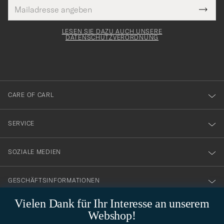
E-
Tack
lichtfeld
Mail
Submi
Adresse
för
Newsl
Form
LESEN SIE DAZU AUCH UNSERE
att
DATENSCHUTZVERORDNUNG
du
anmälde
dig
till
CARE OF CARL
vårt
nyhetsbrev!
SERVICE
SOZIALE MEDIEN
GESCHÄFTSINFORMATIONEN
Vielen Dank für Ihr Interesse an unserem
Webshop!
STILBERATUNG