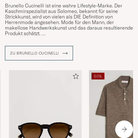
Brunello Cucinelli ist eine wahre Lifestyle-Marke. Der
Kaschmirspezialist aus Solomeo, bekannt für seine
Strickkunst, wird von vielen als DIE Definition von
Herrenmode angesehen. Mode für den Mann, der
makellose Handwerkskunst und das daraus resultierende
Produkt schätzt.
Alles begann in den 1970er Jahren, als sich der junge
Bruno Cucinelli zum zweiten Mal in seinem Leben
ZU BRUNELLO CUCINELLI
verliebte – und zwar in die Heimat seiner Freundin
Frederica, die mittelalterliche Stadt Solomeo. Hier
entdeckte er seine Leidenschaft für das Stricken.
Rückblickend, etwas mehr als ein halbes Jahrhundert
50%
später, war der farbige Kaschmirpullover damals eine
Innovation von Brunello..