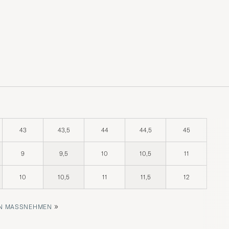
43
43,5
44
44,5
45
9
9,5
10
10,5
11
10
10,5
11
11,5
12
»
 MASSNEHMEN