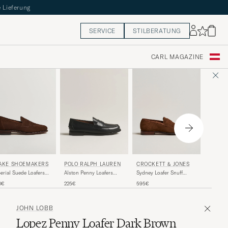
 Lieferung
SERVICE
STILBERATUNG
CARL MAGAZINE
EDWAR
AKE SHOEMAKERS
POLO RALPH LAUREN
CROCKETT & JONES
Piccadil
erial Suede Loafers
Alston Penny Loafers
Sydney Loafer Snuff
Dark Oa
own
Black Calf
Suede
1 410€
0€
225€
595€
JOHN LOBB
Lopez Penny Loafer Dark Brown