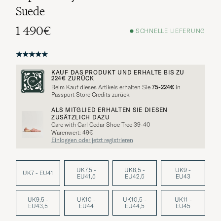
Suede
1 490€
SCHNELLE LIEFERUNG
KAUF DAS PRODUKT UND ERHALTE BIS ZU
224€
ZURÜCK
Beim Kauf dieses Artikels erhalten Sie
75-224€
in
Passport Store Credits zurück.
ALS MITGLIED ERHALTEN SIE DIESEN
ZUSÄTZLICH DAZU
Care with Carl Cedar Shoe Tree 39-40
Warenwert: 49€
Einloggen oder jetzt registrieren
UK7,5 -
UK8,5 -
UK9 -
UK7 - EU41
EU41,5
EU42,5
EU43
UK9,5 -
UK10 -
UK10,5 -
UK11 -
EU43,5
EU44
EU44,5
EU45