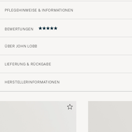
PFLEGEHINWEISE & INFORMATIONEN
BEWERTUNGEN
ÜBER JOHN LOBB
vacker ,tidlös sko av hög kvalitet ett nöje att bära
OLLE D
GEKAUFT AM AUF CAREOFCARL.SE
LIEFERUNG & RÜCKGABE
HERSTELLERINFORMATIONEN