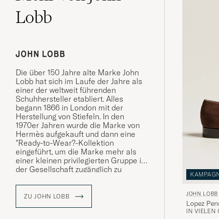
Lobb
Die über 150 Jahre alte Marke John
Lobb hat sich im Laufe der Jahre als
einer der weltweit führenden
Schuhhersteller etabliert. Alles
begann 1866 in London mit der
Herstellung von Stiefeln. In den
1970er Jahren wurde die Marke von
Hermès aufgekauft und dann eine
"Ready-to-Wear?-Kollektion
eingeführt, um die Marke mehr als
einer kleinen privilegierten Gruppe in
der Gesellschaft zugänglich zu
KAMPAG
machen. Heute werden diese Schuhe
in der eigenen Fabrik in Northampton
JOHN LOBB
hergestellt und Sie finden die
ZU JOHN LOBB
Lopez Pen
Kollektion bei uns.
IN VIELEN