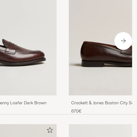
Penny Loafer Dark Brown
Crockett & Jones Boston City Sol
Calf
670€