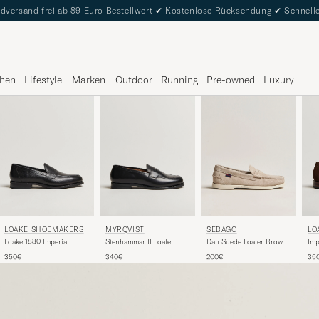
dversand frei ab 89 Euro Bestellwert
✔
Kostenlose Rücksendung
✔
Schnelle
hen
Lifestyle
Marken
Outdoor
Running
Pre-owned
Luxury
LOAKE SHOEMAKERS
MYRQVIST
SEBAGO
LO
Loake 1880 Imperial
Stenhammar II Loafer
Dan Suede Loafer Brown
Imp
Grained Penny Loafer
Black Calf
Taupe
Br
350€
340€
200€
35
Black