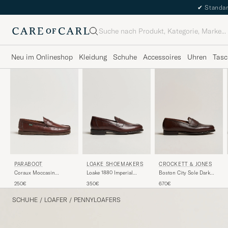
✔
Standar
Suche
Neu im Onlineshop
Kleidung
Schuhe
Accessoires
Uhren
Tasc
PARABOOT
LOAKE SHOEMAKERS
CROCKETT & JONES
Coraux Moccasin
Loake 1880 Imperial
Boston City Sole Dark
America
Penny Loafer Dark Brown
Brown Calf
250€
350€
670€
SCHUHE
/
LOAFER
/
PENNYLOAFERS