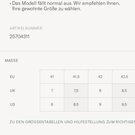
Das Modell fällt normal aus. Wir empfehlen Ihnen,
Ihre gewohnte Größe zu wählen.
ARTIKELNUMMER
25704311
MASSE
EU
41
41,5
42
42,5
UK
7
7,5
8
8,5
US
8
8,5
9
9,5
ZU DEN GRÖSSENTABELLEN UND HILFESTELLUNG ZUM RICHTIGEN