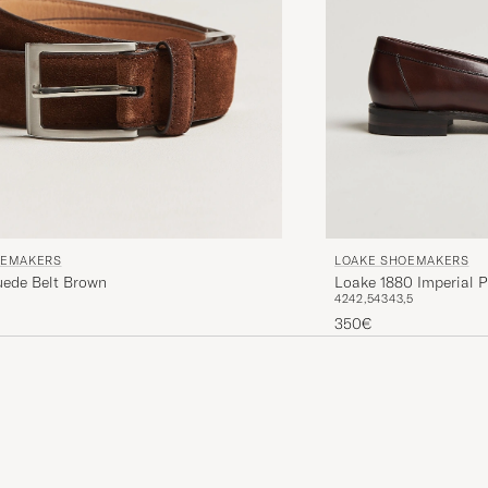
OEMAKERS
LOAKE SHOEMAKERS
uede Belt Brown
Loake 1880 Imperial 
42
42,5
43
43,5
350€