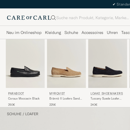
✔
Standar
Suche
Neu im Onlineshop
Kleidung
Schuhe
Accessoires
Uhren
Tasc
PARABOOT
MYRQVIST
LOAKE SHOEMAKERS
Coraux Moccasin Black
Brännö II Loafers Sand
Tuscany Suede Loafer
Suede
Navy
250€
225€
240€
SCHUHE
/
LOAFER