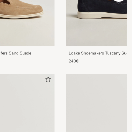
nar sig att
afers Sand Suede
Loake Shoemakers Tuscany Suede
240€