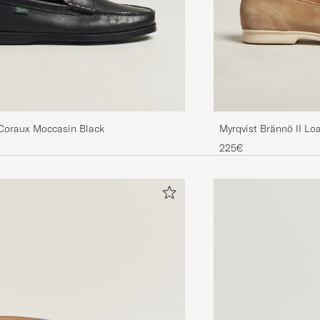
Fantastiskt passform och känsla. Alla vet nog att det lö
satsa på bra skor!
LARS J
GEKAUFT AM AUF CAREOFCARL.SE
Coraux Moccasin Black
Myrqvist Brännö II Lo
225€