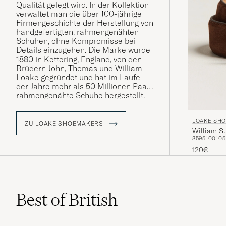
Qualität gelegt wird. In der Kollektion
verwaltet man die über 100-jährige
Firmengeschichte der Herstellung von
handgefertigten, rahmengenähten
Schuhen, ohne Kompromisse bei
Details einzugehen. Die Marke wurde
1880 in Kettering, England, von den
Brüdern John, Thomas und William
Loake gegründet und hat im Laufe
der Jahre mehr als 50 Millionen Paar
rahmengenähte Schuhe hergestellt.
Die gesamte Herstellungszeit eines
LOAKE SH
Paares Schuhe von Loake 1880
ZU LOAKE SHOEMAKERS
William S
beträgt insgesamt 8 Wochen, wobei
85
95
100
105
jeder Schuh mit einer
rahmengenähten Konstruktion
120€
hergestellt wird, d. h. die Schuhe
werden mit einer Randnaht genäht
und mit den besten verfügbaren
Materialien und Methoden
Best of British
hergestellt.