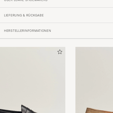
Flott produkt i korrekt størrelse, kvalitet!
EINAR D
GEKAUFT AM AUF CAREOFCARL.NO
LIEFERUNG & RÜCKGABE
HERSTELLERINFORMATIONEN
Väldigt sköna och välgjorda loafers
BO E
GEKAUFT AM AUF CAREOFCARL.SE
Fantastiska skor väldigt sköna å bra kvalitet
FREDRIK S
GEKAUFT AM AUF CAREOFCARL.SE
Nkkkkkkkkkkkk
CHRISTIAN H
GEKAUFT AM AUF CAREOFCARL.NO