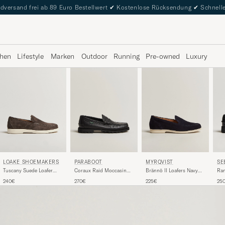
dversand frei ab 89 Euro Bestellwert
✔
Kostenlose Rücksendung
✔
Schnelle
hen
Lifestyle
Marken
Outdoor
Running
Pre-owned
Luxury
LOAKE SHOEMAKERS
SE
PARABOOT
MYRQVIST
Tuscany Suede Loafer
Ran
Coraux Raid Moccasin
Brännö II Loafers Navy
Anthracite
Loa
Black
Suede
240€
25
270€
225€