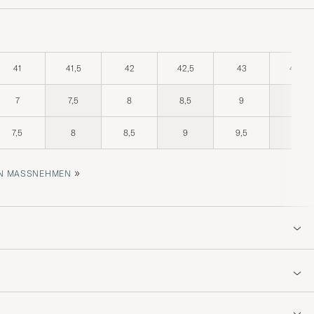
41
41,5
42
42,5
43
43,5
7
7,5
8
8,5
9
9,5
7,5
8
8,5
9
9,5
10
»
 MASSNEHMEN