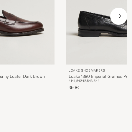
LOAKE SHOEMAKERS
Penny Loafer Dark Brown
Loake 1880 Imperial Grained Penn
41
41,5
42
42,5
43,5
44
350€