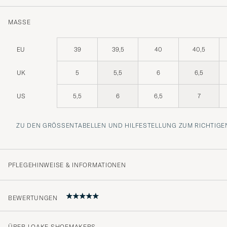
MASSE
EU
39
39,5
40
40,5
UK
5
5,5
6
6,5
US
5,5
6
6,5
7
ZU DEN GRÖSSENTABELLEN UND HILFESTELLUNG ZUM RICHTIGEN
PFLEGEHINWEISE & INFORMATIONEN
BEWERTUNGEN
ÜBER LOAKE SHOEMAKERS