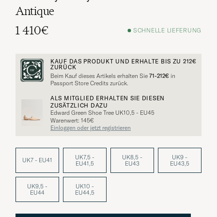
Antique
1 410€
SCHNELLE LIEFERUNG
KAUF DAS PRODUKT UND ERHALTE BIS ZU
212€
ZURÜCK
Beim Kauf dieses Artikels erhalten Sie
71-212€
in
Passport Store Credits zurück.
ALS MITGLIED ERHALTEN SIE DIESEN
ZUSÄTZLICH DAZU
Edward Green Shoe Tree UK10,5 - EU45
Warenwert: 145€
Einloggen oder jetzt registrieren
UK7,5 -
UK8,5 -
UK9 -
UK7 - EU41
EU41,5
EU43
EU43,5
UK9,5 -
UK10 -
EU44
EU44,5