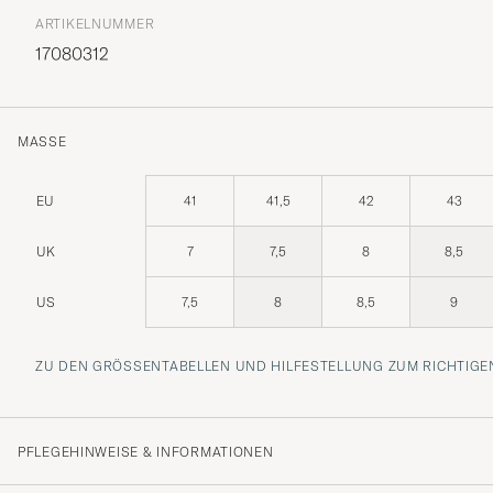
ARTIKELNUMMER
17080312
MASSE
EU
41
41,5
42
43
UK
7
7,5
8
8,5
US
7,5
8
8,5
9
ZU DEN GRÖSSENTABELLEN UND HILFESTELLUNG ZUM RICHTIGEN
PFLEGEHINWEISE & INFORMATIONEN