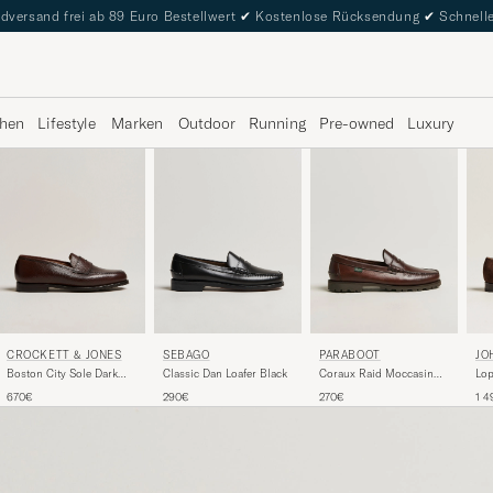
dversand frei ab 89 Euro Bestellwert
✔
Kostenlose Rücksendung
✔
Schnelle
hen
Lifestyle
Marken
Outdoor
Running
Pre-owned
Luxury
CROCKETT & JONES
SEBAGO
JO
PARABOOT
Boston City Sole Dark
Classic Dan Loafer Black
Lop
Coraux Raid Moccasin
Brown Calf
Br
America
670€
290€
1 4
270€