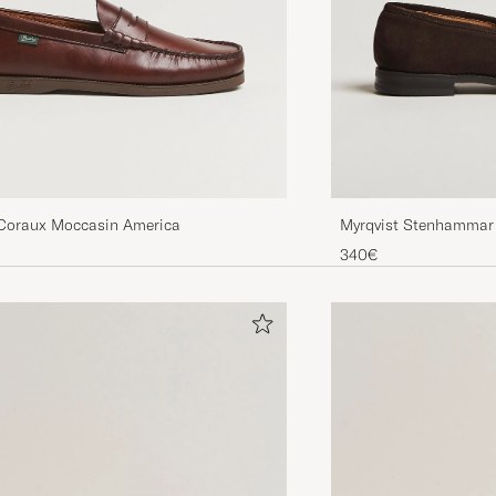
Coraux Moccasin America
Myrqvist Stenhammar 
340€