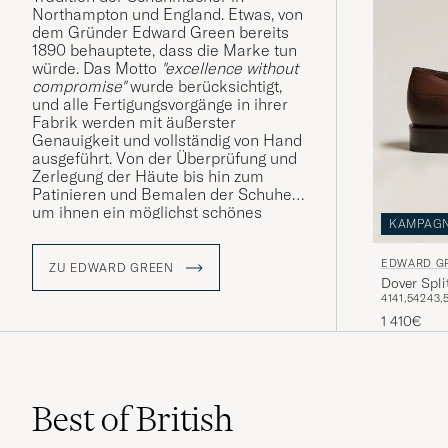
Northampton und England. Etwas, von
dem Gründer Edward Green bereits
1890 behauptete, dass die Marke tun
würde. Das Motto
"excellence without
compromise"
wurde berücksichtigt,
und alle Fertigungsvorgänge in ihrer
Fabrik werden mit äußerster
Genauigkeit und vollständig von Hand
ausgeführt. Von der Überprüfung und
Zerlegung der Häute bis hin zum
Patinieren und Bemalen der Schuhe,
um ihnen ein möglichst schönes
KAMPAG
Finish zu verleihen.
EDWARD G
ZU EDWARD GREEN
Dover Spli
41
41,5
42
43,
1 410€
Best of British