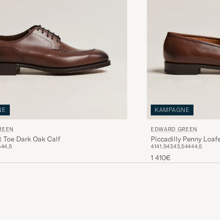
NE
KAMPAGNE
REEN
EDWARD GREEN
t Toe Dark Oak Calf
Piccadilly Penny Loaf
5
44,5
41
41,5
43
43,5
44
44,5
1 410€