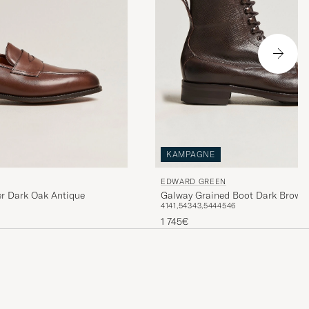
KAMPAGNE
EDWARD GREEN
er Dark Oak Antique
Galway Grained Boot Dark Brown
41
41,5
43
43,5
44
45
46
1 745€