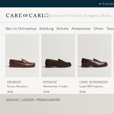
✔
Standar
Suche
Neu im Onlineshop
Kleidung
Schuhe
Accessoires
Uhren
Tasc
PARABOOT
MYRQVIST
LOAKE SHOEMAKERS
Coraux Moccasin
Stenhammar II Loafer
Loake 1880 Imperial
America
Dark Brown Suede
Penny Loafer Dark Brown
250€
340€
350€
SCHUHE
/
LOAFER
/
PENNYLOAFERS