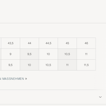
43,5
44
44,5
45
46
9
9,5
10
10,5
11
9,5
10
10,5
11
11,5
»
 MASSNEHMEN