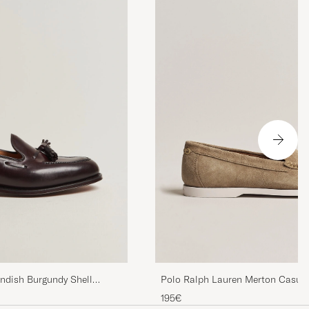
Polo Ralph Lauren Merton Casual
ndish Burgundy Shell
Dirty Buck
195€