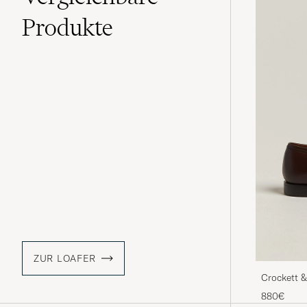
Produkte
ZUR LOAFER
Crockett 
Loafer Dk
880€