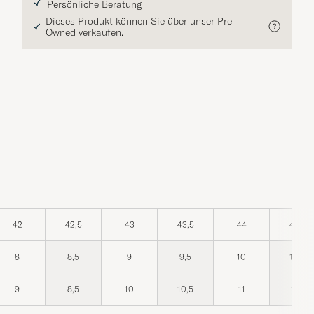
Persönliche Beratung
Dieses Produkt können Sie über unser Pre-
Owned verkaufen.
42
42,5
43
43,5
44
44,5
8
8,5
9
9,5
10
10,5
9
8,5
10
10,5
11
11,5