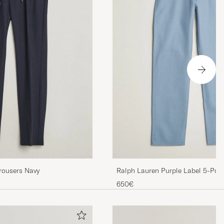
rousers Navy
Ralph Lauren Purple Label 5-Pock
Denim Pants Winward Blue
650€