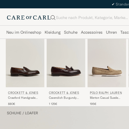
✔
Standar
Suche
Neu im Onlineshop
Kleidung
Schuhe
Accessoires
Uhren
Tasc
POLO RALPH LAUREN
CROCKETT & JONES
CROCKETT & JONES
Merton Casual Suede
Crawford Handgrade
Cavendish Burgundy
Loafer Dirty Buck
Penny Loafer Dk Brown
Shell Cordovan
195€
880€
1 125€
Antique Calf
SCHUHE
/
LOAFER