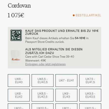
Cordovan
1 075€
BESTELLARTIKEL
KAUF DAS PRODUKT UND ERHALTE BIS ZU
161€
ZURÜCK
Beim Kauf dieses Artikels erhalten Sie
54-161€
in
Passport Store Credits zurück.
ALS MITGLIED ERHALTEN SIE DIESEN
ZUSÄTZLICH DAZU
Care with Carl Cedar Shoe Tree 39-40
Warenwert: 49€
Einloggen oder jetzt registrieren
UK6 -
UK6,5 -
UK7,5 -
UK7 - EU41
EU40
EU40,5
EU41,5
UK8 -
UK8,5 -
UK9 -
UK9,5 -
EU42
EU42,5
EU43
EU43,5
UK10 -
UK10,5 -
UK11 -
UK11,5 -