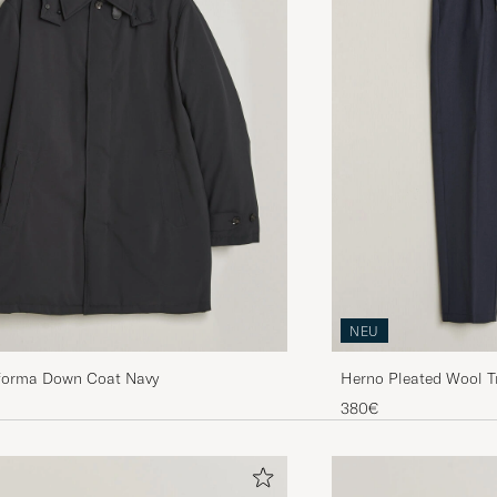
NEU
rforma Down Coat Navy
Herno Pleated Wool T
380€