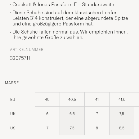
Crockett & Jones Passform E – Standardweite
Diese Schuhe sind auf dem klassischen Loafer-
Leisten 314 konstruiert, der eine abgerundete Spitze
und eine großzügigere Passform hat.
Die Schuhe fallen normal aus. Wir empfehlen Ihnen,
Ihre gewohnte Größe zu wählen.
ARTIKELNUMMER
32075711
MASSE
EU
40
40,5
41
41,5
UK
6
6,5
7
7,5
US
7
7,5
8
8,5