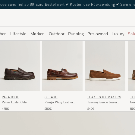
dversand frei ab 89 Euro Bestellwert
✔
Kostenlose Rücksendung
✔
Schnelle
hen
Lifestyle
Marken
Outdoor
Running
Pre-owned
Luxury
Sal
PARABOOT
SEBAGO
LOAKE SHOEMAKERS
TO
Reims Loafer Cafe
Ranger Waxy Leather
Tuscany Suede Loafer
Gom
Loafer Brown Gum
Chestnut
Che
475€
250€
240€
59