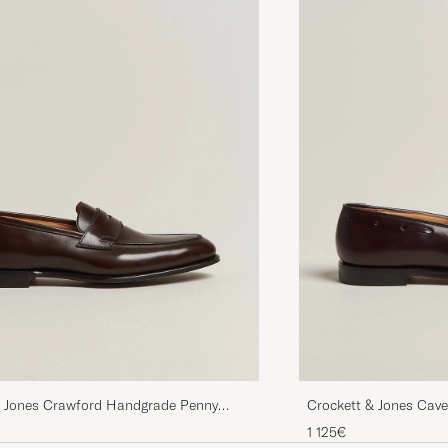
& Jones Crawford Handgrade Penny
Crockett & Jones Cave
 Brown Antique Calf
Cordovan
1 125€