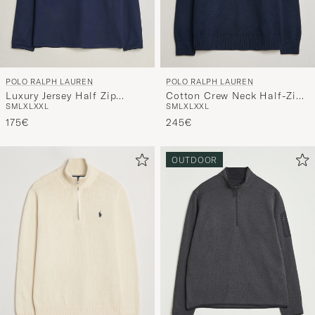
POLO RALPH LAUREN
POLO RALPH LAUREN
Luxury Jersey Half Zip
Cotton Crew Neck Half-Zip
S
M
L
XL
XXL
S
M
L
XL
XXL
Refined Navy
Hunter Navy
175€
245€
OUTDOOR