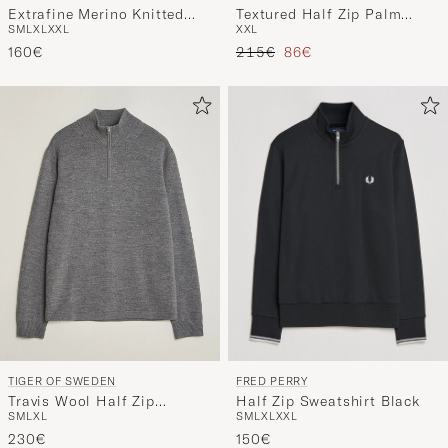
Extrafine Merino Knitted
Textured Half Zip Palm
S
M
L
XL
XXL
XXL
Half Zip Dark Charcoal
Green Heather
Regulärer Preis
Reduzierter Preis
Melange
160€
215€
86€
FRED PERRY
TIGER OF SWEDEN
Half Zip Sweatshirt Black
Travis Wool Half Zip
S
M
L
XL
XXL
S
M
L
XL
Concrete Melange
150€
230€