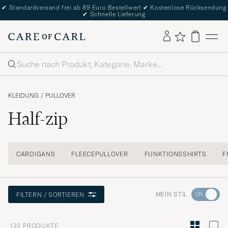
✔
Standardversand frei ab 89 Euro Bestellwert
✔
Kostenlose Rücksendung
✔
Schnelle Lieferung
Suche
KLEIDUNG
/
PULLOVER
Half-zip
CARDIGANS
FLEECEPULLOVER
FUNKTIONSSHIRTS
F
Wechseln
MEIN STIL
FILTERN / SORTIEREN
Sie
zur
133
PRODUKTE