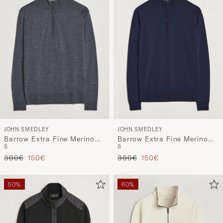
JOHN SMEDLEY
JOHN SMEDLEY
Barrow Extra Fine Merino
Barrow Extra Fine Merino
S
S
Half Zip Charcoal
Half Zip Midnight
Regulärer Preis
Reduzierter Preis
Regulärer Preis
Reduzierter Preis
300€
150€
300€
150€
50%
60%