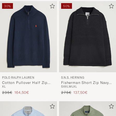
30%
50%
POLO RALPH LAUREN
S.N.S. HERNING
Cotton Pullover Half Zip
Fisherman Short Zip Navy
XL
S
XXL
M
L
XL
Hunter Navy
Blue
Regulärer Preis
Reduzierter Preis
Regulärer Preis
Reduzierter Preis
235€
164,50€
275€
137,50€