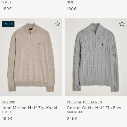
S
M
L
XL
S
M
L
Half Zip Dark Blue
Half Zip Natural
180€
160€
NEU
POLO RALPH LAUREN
MORRIS
Cotton Cable Half Zip Fawn
John Merino Half Zip Khaki
S
M
L
XL
XXL
S
M
L
XL
Grey Heather
245€
190€