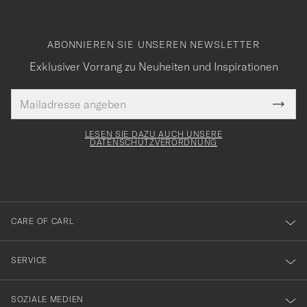
ABONNIEREN SIE UNSEREN NEWSLETTER
Exklusiver Vorrang zu Neuheiten und Inspirationen
E-
Tack
lichtfeld
Mail
Submi
Adresse
för
Newsl
Form
LESEN SIE DAZU AUCH UNSERE
att
DATENSCHUTZVERORDNUNG
du
anmälde
dig
till
CARE OF CARL
vårt
nyhetsbrev!
SERVICE
SOZIALE MEDIEN