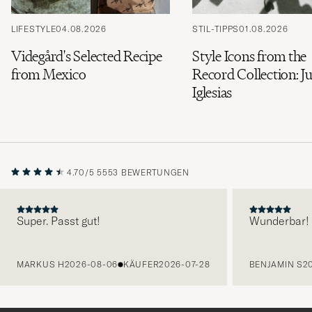
LIFESTYLE
04.08.2026
STIL-TIPPS
01.08.2026
Videgård's Selected Recipe
Style Icons from the
from Mexico
Record Collection: Ju
Iglesias
4.70/5
5553 BEWERTUNGEN
Super. Passt gut!
Wunderbar!
VORHERIGE
MARKUS H
2026-08-06
KÄUFER
2026-07-28
BENJAMIN S
2