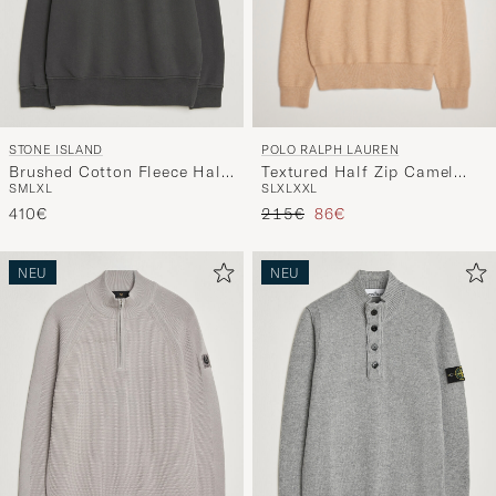
POLO RALPH LAUREN
STONE ISLAND
Textured Half Zip Camel
Brushed Cotton Fleece Half
S
L
XL
XXL
S
M
L
XL
Melange
Zip Lead Grey
Regulärer Preis
Reduzierter Preis
215€
86€
410€
NEU
NEU