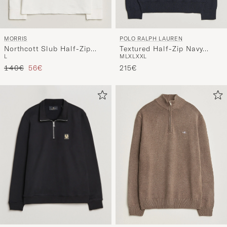
MORRIS
POLO RALPH LAUREN
Northcott Slub Half-Zip
Textured Half-Zip Navy
L
M
L
XL
XXL
White
Heather
Regulärer Preis
Reduzierter Preis
140€
56€
215€