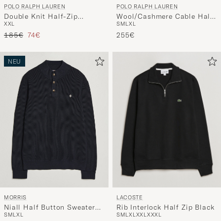
POLO RALPH LAUREN
POLO RALPH LAUREN
Double Knit Half-Zip
Wool/Cashmere Cable Half
XXL
S
M
L
XL
Sweater Parchment Cream
Zip Lodgepole Pine Heather
Regulärer Preis
Reduzierter Preis
185€
74€
255€
NEU
LACOSTE
MORRIS
Rib Interlock Half Zip Black
Niall Half Button Sweater
S
M
L
XL
XXL
XXXL
S
M
L
XL
Old Blue