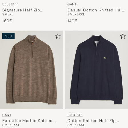
BELSTAFF
GANT
Signature Half Zip
Casual Cotton Knitted Half
S
M
L
XL
S
M
L
XL
XXL
Sweatshirt Black
Zip Dark Hazelnut Melange
160€
140€
NEU
GANT
LACOSTE
Extrafine Merino Knitted
Cotton Knitted Half Zip
S
M
L
XL
XXL
S
M
L
XL
XXL
Half Zip Dark Hazelnut
Navy Blue