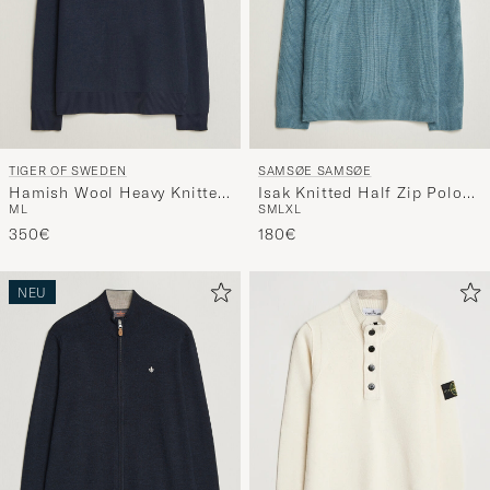
TIGER OF SWEDEN
SAMSØE SAMSØE
Hamish Wool Heavy Knitted
Isak Knitted Half Zip Polo
M
L
S
M
L
XL
Half Zip Night Grape
Stormy Sea
350€
180€
NEU