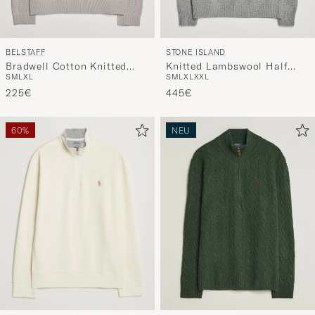
BELSTAFF
STONE ISLAND
Bradwell Cotton Knitted
Knitted Lambswool Half
S
M
L
XL
S
M
L
XL
XXL
Quarter Zip Concrete
Button Zip Grey Melange
225€
445€
60%
NEU