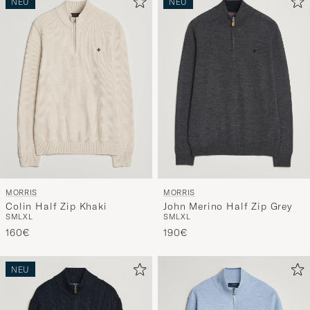
NEU
NEU
MORRIS
MORRIS
Colin Half Zip Khaki
John Merino Half Zip Grey
S
M
L
XL
S
M
L
XL
160€
190€
NEU