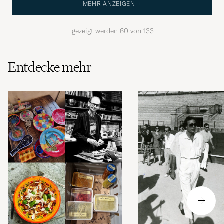
MEHR ANZEIGEN +
gezeigt werden
60
von
133
Entdecke mehr