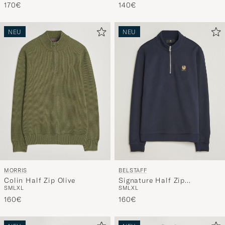
140€
170€
NEU
NEU
MORRIS
BELSTAFF
Colin Half Zip Olive
Signature Half Zip
S
M
L
XL
S
M
L
XL
Sweatshirt Dark Ink
160€
160€