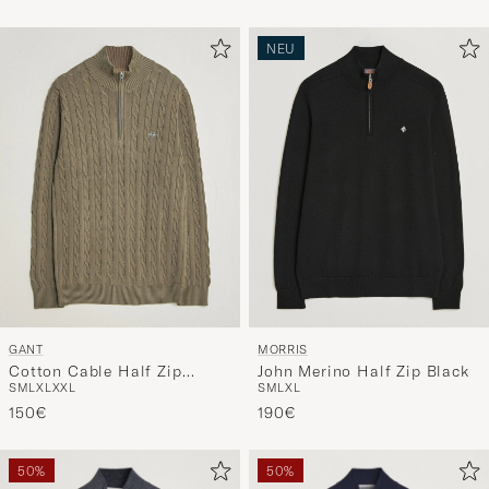
NEU
GANT
MORRIS
Cotton Cable Half Zip
John Merino Half Zip Black
S
M
L
XL
XXL
S
M
L
XL
Faded Taupe
150€
190€
50%
50%