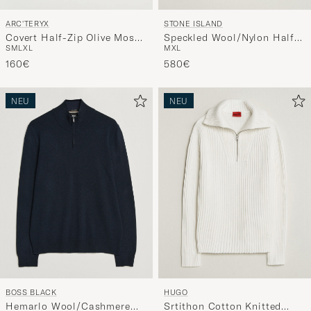
ARC'TERYX
STONE ISLAND
Covert Half-Zip Olive Moss
Speckled Wool/Nylon Half
S
M
L
XL
M
XL
Heather
Zip Dark Green Melange
160€
580€
NEU
NEU
BOSS BLACK
HUGO
Hemarlo Wool/Cashmere
Srtithon Cotton Knitted