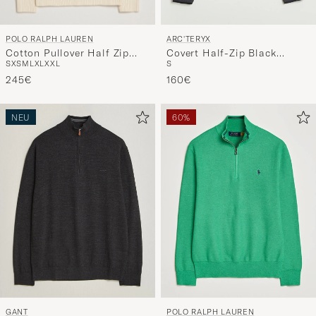
POLO RALPH LAUREN
ARC'TERYX
Cotton Pullover Half Zip
Covert Half-Zip Black
S
XS
M
L
XL
XXL
S
Andover Cream
Heather
245€
160€
NEU
60%
GANT
POLO RALPH LAUREN