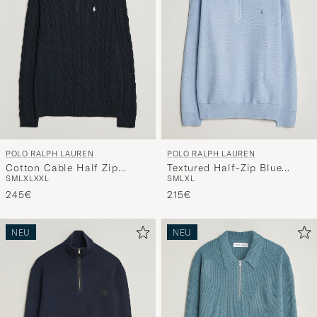
POLO RALPH LAUREN
POLO RALPH LAUREN
Cotton Cable Half Zip
Textured Half-Zip Blue
S
M
L
XL
XXL
S
M
L
XL
Hunter Navy
Hyacinth Heather
245€
215€
NEU
NEU