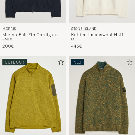
MORRIS
STONE ISLAND
Merino Full Zip Cardigan
Knitted Lambswool Half
S
M
L
XL
M
L
Navy
Button Zip Ivory
200€
445€
OUTDOOR
NEU