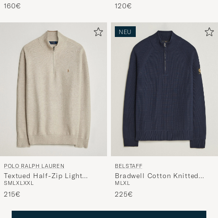
Melange
160€
120€
NEU
POLO RALPH LAUREN
BELSTAFF
Textued Half-Zip Light
Bradwell Cotton Knitted
S
M
L
XL
XXL
M
L
XL
Walnut Brown Heather
Quarter Zip Dark Ink
215€
225€