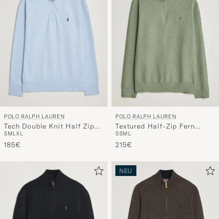
POLO RALPH LAUREN
POLO RALPH LAUREN
Tech Double Knit Half Zip
Textured Half-Zip Fern
S
M
L
XL
S
S
M
L
Office Blue Heather
Green Heather
185€
215€
NEU