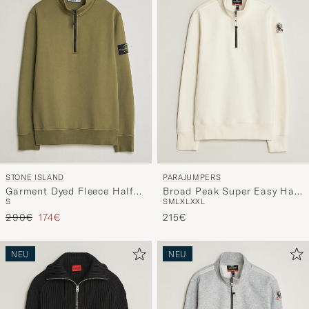
Stil
entspricht
STONE ISLAND
PARAJUMPERS
Garment Dyed Fleece Half
Broad Peak Super Easy Half
S
S
M
L
XL
XXL
Zip Military Green
Zip Sweatshirt Warm Ivory
Regulärer Preis
Reduzierter Preis
290€
174€
215€
NEU
NEU