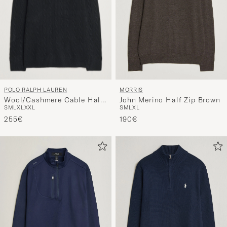
POLO RALPH LAUREN
MORRIS
Wool/Cashmere Cable Half
John Merino Half Zip Brown
S
M
L
XL
XXL
S
M
L
XL
Zip Polo Black
255€
190€