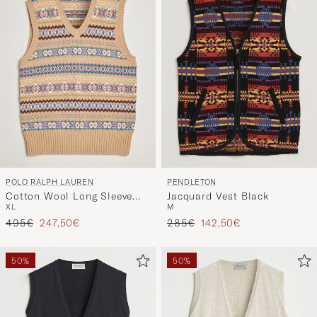
Stil
entspricht
POLO RALPH LAUREN
PENDLETON
Cotton Wool Long Sleeve
Jacquard Vest Black
XL
M
Sweater Tan Multi
Regulärer Preis
Reduzierter Preis
Regulärer Preis
Reduzierter Preis
495€
247,50€
285€
142,50€
50%
50%