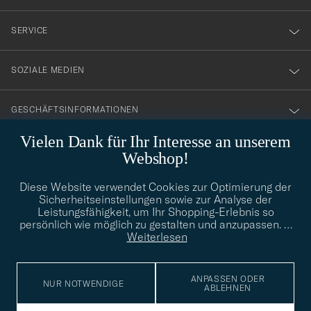
vårt
nyhetsbrev!
SERVICE
SOZIALE MEDIEN
GESCHÄFTSINFORMATIONEN
Vielen Dank für Ihr Interesse an unserem
Webshop!
STILBERATUNG
Diese Website verwendet Cookies zur Optimierung der
Benötigen Sie Hilfe bei der Suche nach Ihrem persönlichen Stil?
Sicherheitseinstellungen sowie zur Analyse der
Wenden Sie sich an uns, wir helfen Ihnen gerne weiter!
Leistungsfähigkeit, um Ihr Shopping-Erlebnis so
persönlich wie möglich zu gestalten und anzupassen.
…
info@careofcarl.de
STILBERATUNG
Weiterlesen
ANPASSEN ODER
NUR NOTWENDIGE
ABLEHNEN
© Care of Carl 2026