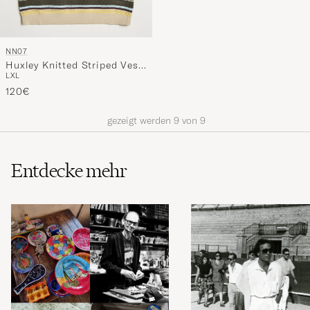
NN07
Huxley Knitted Striped Vest
L
XL
Multi
120€
gezeigt werden
9
von
9
Entdecke mehr