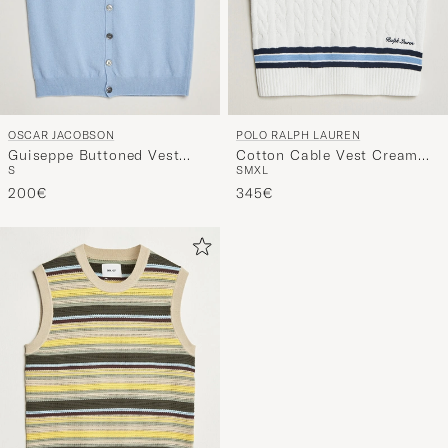
OSCAR JACOBSON
POLO RALPH LAUREN
Guiseppe Buttoned Vest
Cotton Cable Vest Cream
S
S
M
XL
Light Blue
Combo
200€
345€