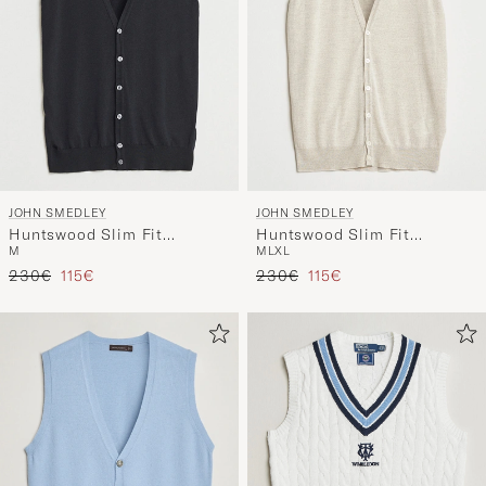
JOHN SMEDLEY
JOHN SMEDLEY
Huntswood Slim Fit
Huntswood Slim Fit
M
M
L
XL
Waistcoat Black
Waistcoat Grey Fleece
Regulärer Preis
Reduzierter Preis
Regulärer Preis
Reduzierter Preis
230€
115€
230€
115€