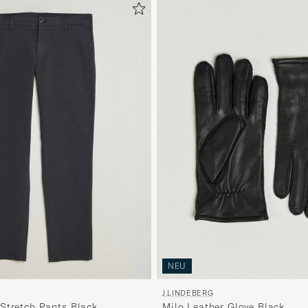
NEU
J.LINDEBERG
Stretch Pants Black
Milo Leather Glove Black