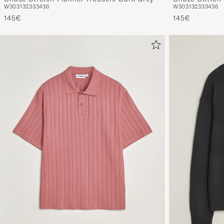
W30
31
32
33
34
36
W30
31
32
33
34
36
145€
145€