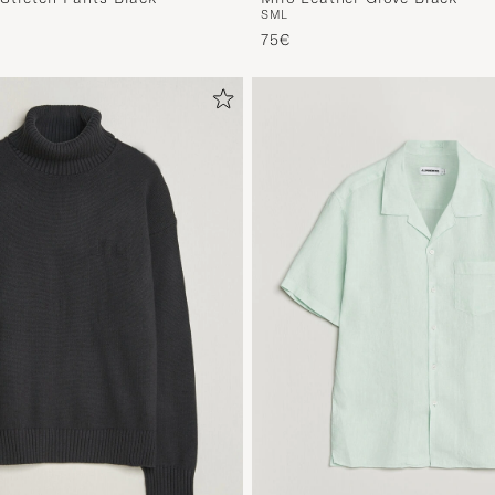
S
M
L
75€