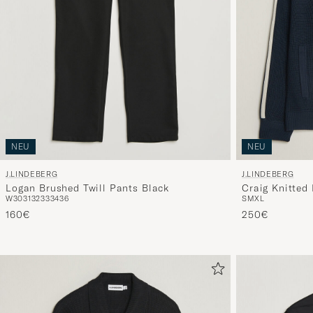
NEU
NEU
J.LINDEBERG
J.LINDEBERG
Logan Brushed Twill Pants Black
Craig Knitted 
W30
31
32
33
34
36
S
M
XL
160€
250€