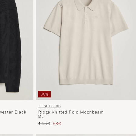
60%
J.LINDEBERG
weater Black
Ridge Knitted Polo Moonbeam
M
L
Regulärer Preis
Reduzierter Preis
145€
58€