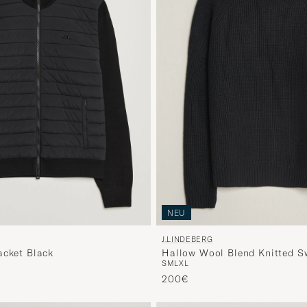
NEU
J.LINDEBERG
acket Black
Hallow Wool Blend Knitted S
S
M
L
XL
200€