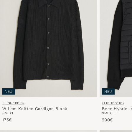
NEU
NEU
J.LINDEBERG
J.LINDEBERG
Willem Knitted Cardigan Black
Boen Hybrid J
S
M
L
XL
S
M
L
XL
175€
290€