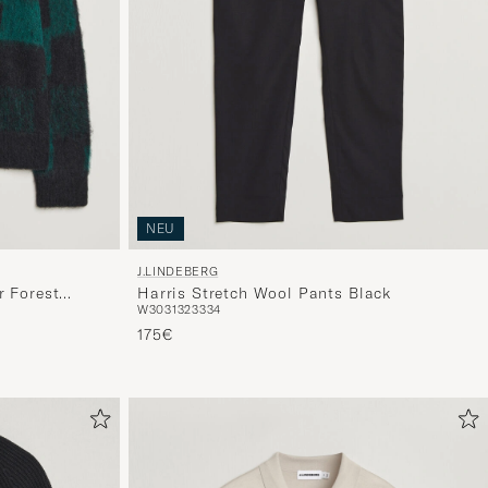
NEU
J.LINDEBERG
r Forest
Harris Stretch Wool Pants Black
W30
31
32
33
34
175€