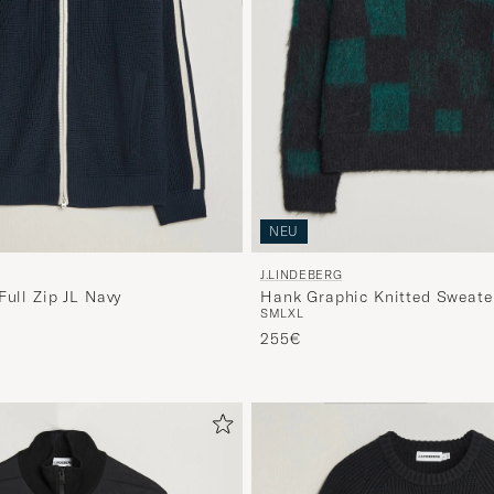
NEU
J.LINDEBERG
Full Zip JL Navy
Hank Graphic Knitted Sweate
S
M
L
XL
Biome
255€