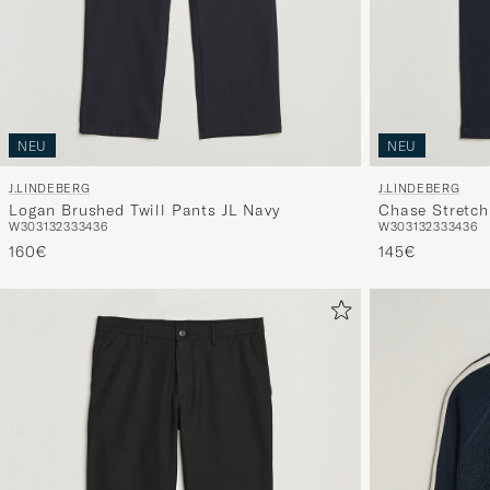
NEU
NEU
J.LINDEBERG
J.LINDEBERG
Logan Brushed Twill Pants JL Navy
Chase Stretch
W30
31
32
33
34
36
W30
31
32
33
34
36
160€
145€