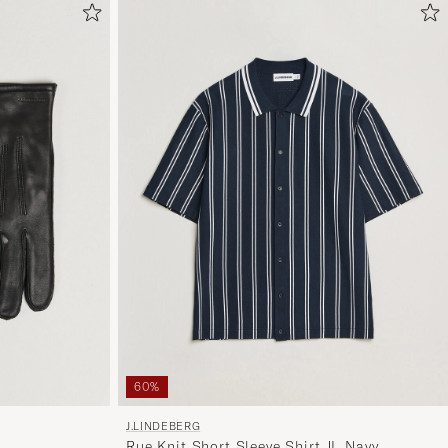
60%
J.LINDEBERG
Rue Knit Short Sleeve Shirt JL Navy