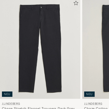
NEU
NEU
J.LINDEBERG
J.LINDEBERG
Chase Stretch Flannel Trousers Dark Grey
Chaze Cotton 