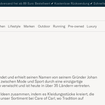
dversand frei ab 89 Euro Bestellwert
✔
Kostenlose Rücksendung
✔
Schnelle
hen
Lifestyle
Marken
Outdoor
Running
Pre-owned
Luxury
ndet und erhielt seinen Namen von seinem Gründer Johan
 zwischen Mode und Sport durch eine einzigartige
h verwischt und ist heute in über 35 Ländern vertreten.
d Ideen zusammen, indem es Kleidungsstücke kreiert, die
 unser Sortiment bei Care of Carl, wo Tradition auf