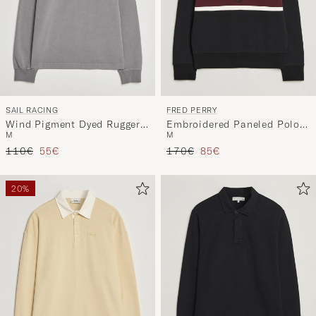
SAIL RACING
FRED PERRY
Wind Pigment Dyed Rugger
Embroidered Paneled Polo
M
M
Frost Grey
Sweater Black
Regulärer Preis
Reduzierter Preis
Regulärer Preis
Reduzierter Preis
110€
55€
170€
85€
20%