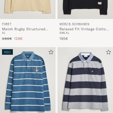
FORÉT
MERZ B. SCHWANEN
Match Rugby Structured
Relaxed Fit Vintage Cotton
XL
S
M
L
XL
Sweatshirt Vintage Yellow
Rugby Shirt Black
Regulärer Preis
Reduzierter Preis
160€
128€
195€
NEU