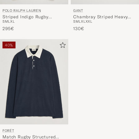
GANT
POLO RALPH LAUREN
Chambray Striped Heavy
Striped Indigo Rugby
S
M
L
XL
XXL
S
M
L
XL
Rugger Grey Melange
Newport Bear
130€
295€
40%
FORÉT
Match Rugby Structured