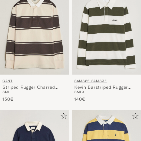
Stil
entspricht
GANT
SAMSØE SAMSØE
Striped Rugger Charred
Kevin Barstriped Rugger
S
M
L
S
M
L
XL
Wood Brown
Forest Night/White
150€
140€