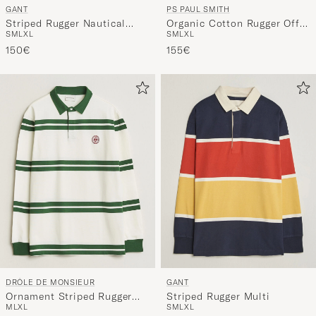
GANT
PS PAUL SMITH
Striped Rugger Nautical
Organic Cotton Rugger Off
S
M
L
XL
S
M
L
XL
Blue
White
150€
155€
DRÔLE DE MONSIEUR
GANT
Ornament Striped Rugger
Striped Rugger Multi
M
L
XL
S
M
L
XL
Water Green