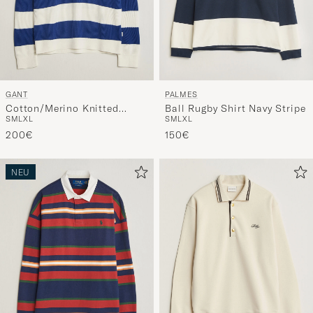
GANT
PALMES
Cotton/Merino Knitted
Ball Rugby Shirt Navy Stripe
S
M
L
XL
S
M
L
XL
Striped Rugger Cream
200€
150€
NEU