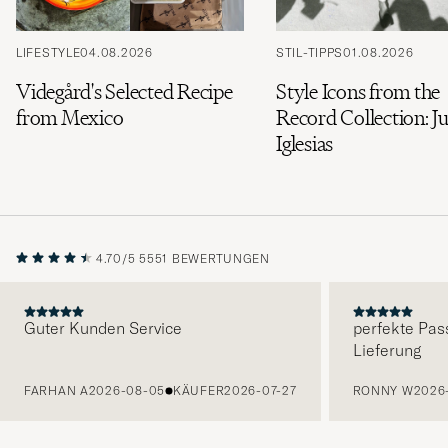
LIFESTYLE
04.08.2026
STIL-TIPPS
01.08.2026
Videgård's Selected Recipe
Style Icons from the
from Mexico
Record Collection: Ju
Iglesias
4.70/5
5551 BEWERTUNGEN
Guter Kunden Service
perfekte Pas
Lieferung
VORHERIGE
FARHAN A
2026-08-05
KÄUFER
2026-07-27
RONNY W
2026