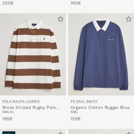
250€
160€
POLO RALPH LAUREN
PS PAUL SMITH
Block Striped Rugby Pale
Organic Cotton Rugger Blue
S
M
L
XL
S
M
L
Russet/Trophy Cream
195€
155€