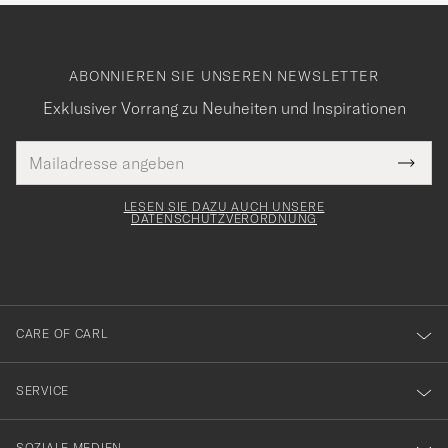
ABONNIEREN SIE UNSEREN NEWSLETTER
Exklusiver Vorrang zu Neuheiten und Inspirationen
E-
Tack
lichtfeld
Mail
Submi
Adresse
för
Newsl
Form
LESEN SIE DAZU AUCH UNSERE
att
DATENSCHUTZVERORDNUNG
du
anmälde
dig
till
CARE OF CARL
vårt
nyhetsbrev!
SERVICE
SOZIALE MEDIEN