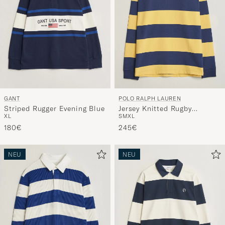
GANT
POLO RALPH LAUREN
Striped Rugger Evening Blue
Jersey Knitted Rugby
XL
S
M
XL
Pullover Yellow/Cobolt
180€
245€
NEU
NEU