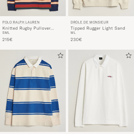
POLO RALPH LAUREN
DRÔLE DE MONSIEUR
Knitted Rugby Pullover
Tipped Rugger Light Sand
S
M
L
M
L
Newport Navy Multi
215€
230€