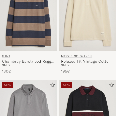
GANT
MERZ B. SCHWANEN
Chambray Barstriped Rugger
Relaxed Fit Vintage Cotton
S
M
L
XL
S
M
L
XL
Faded Taupe
Rugby Shirt Nature
130€
195€
50%
50%