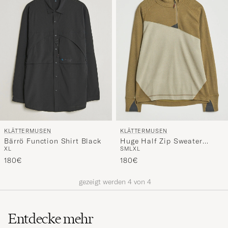
Stil
entspricht
KLÄTTERMUSEN
KLÄTTERMUSEN
Bärrö Function Shirt Black
Huge Half Zip Sweater
XL
S
M
L
XL
Silver Green Olive
180€
180€
gezeigt werden
4
von
4
Entdecke mehr