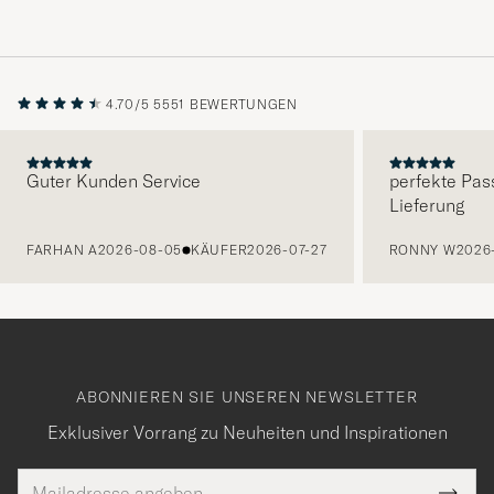
4.70/5
5551 BEWERTUNGEN
Guter Kunden Service
perfekte Pas
Lieferung
VORHERIGE
FARHAN A
2026-08-05
KÄUFER
2026-07-27
RONNY W
2026
ABONNIEREN SIE UNSEREN NEWSLETTER
Exklusiver Vorrang zu Neuheiten und Inspirationen
E-