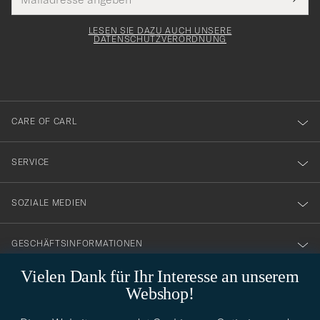
Tack
lichtfeld
Mail
Submi
Adresse
för
Newsl
Form
LESEN SIE DAZU AUCH UNSERE
att
DATENSCHUTZVERORDNUNG
du
anmälde
dig
till
CARE OF CARL
vårt
nyhetsbrev!
SERVICE
SOZIALE MEDIEN
GESCHÄFTSINFORMATIONEN
Vielen Dank für Ihr Interesse an unserem
Webshop!
STILBERATUNG