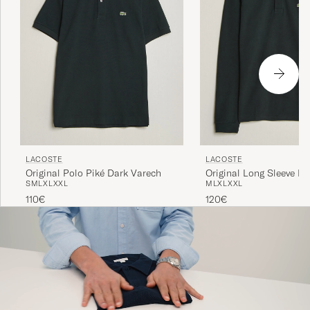
LACOSTE
LACOSTE
Original Polo Piké Dark Varech
Original Long Sleeve Po
S
M
L
XL
XXL
M
L
XL
XXL
Dark Varech
110€
120€