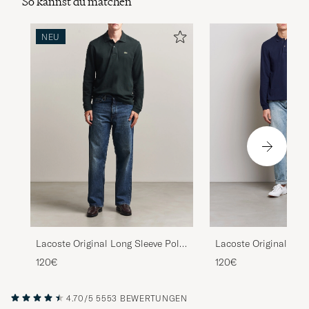
So kannst du matchen
NEU
Lacoste Original Lon
Lacoste Original Long Sleeve Polo
Piké Navy Blue
Piké Dark Varech
120€
120€
4.70/5
5553 BEWERTUNGEN