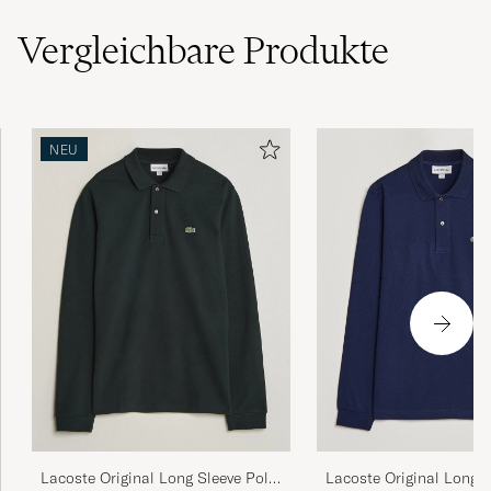
RAINER G
GEKAUFT AM AUF CAREOFCARL.DE
Vergleichbare
Produkte
Nicht nur die Qualität, sondern auch die
schnelle Lieferung verdienen eine sehr gut
NEU
Bewertung
KLAUS P
GEKAUFT AM AUF CAREOFCARL.DE
ISOMPIA KOKOJA MYYNTIIN...TAI
LÄHDETÄÄN DERSMANNILLE JOLTA LÖYTYY
MIESTEN KOKOJA MYÖS. TER.PEKKA.T
PEKKA T
GEKAUFT AM AUF CAREOFCARL.FI
. Polo Lacoste parfait comme d’habitude
Lacoste Original Long S
Lacoste Original Long Sleeve Polo