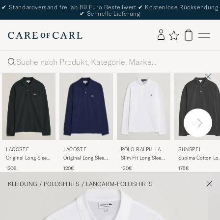
✔
Standardversand frei ab 89 Euro Bestellwert
✔
Kostenlose Rücksendung
✔
Schnelle Lieferung
Suche
LACOSTE
POLO RALPH LAU
LACOSTE
SUNSPEL
REN
Original Long Sleeve
Slim Fit Long Sleeve
Original Long Sleeve
Supima Cotton Lo
Polo Piké Navy Blue
Polo White
Polo Piké Dark
Sleeve Pique Polo
120€
130€
120€
175€
Varech
Anthracite
KLEIDUNG
/
POLOSHIRTS
/
LANGARM-POLOSHIRTS