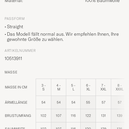
Material:
100% Baumwolle
PASSFORM
Straight
Das Modell fällt normal aus. Wir empfehlen Ihnen, Ihre
gewohnte Größe zu wählen.
ARTIKELNUMMER
10513911
MASSE
3 -
4 -
5 -
6 -
7 -
8 -
MASSE IN CM
S
M
L
XL
XXL
XXXL
ÄRMELLÄNGE
54
54
54
55
57
57
BRUSTUMFANG
102
107
116
122
131
139
SAUMWEITE
102
107
116
120
129
135