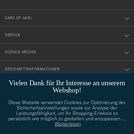
anmälde
dig
till
CARE OF CARL
vårt
nyhetsbrev!
SERVICE
SOZIALE MEDIEN
GESCHÄFTSINFORMATIONEN
Vielen Dank für Ihr Interesse an unserem
Webshop!
STILBERATUNG
Diese Website verwendet Cookies zur Optimierung der
Benötigen Sie Hilfe bei der Suche nach Ihrem persönlichen Stil?
Sicherheitseinstellungen sowie zur Analyse der
Wenden Sie sich an uns, wir helfen Ihnen gerne weiter!
Leistungsfähigkeit, um Ihr Shopping-Erlebnis so
persönlich wie möglich zu gestalten und anzupassen.
…
info@careofcarl.de
STILBERATUNG
Weiterlesen