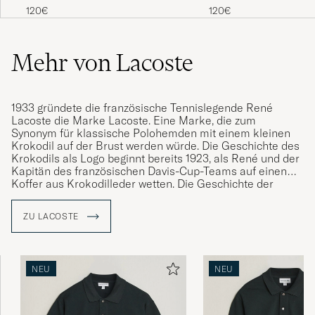
ALAIN B
GEKAUFT AM AUF CAREOFCARL.COM
Piké Navy Blue
Piké Dark Varech
120€
120€
Mehr von Lacoste
Gute Qualität und sehr guter Lieferservice 5
Sterne
HANS-PETER S
1933 gründete die französische Tennislegende René
GEKAUFT AM AUF CAREOFCARL.DE
Lacoste die Marke Lacoste. Eine Marke, die zum
Synonym für klassische Polohemden mit einem kleinen
Krokodil auf der Brust werden würde. Die Geschichte des
Krokodils als Logo beginnt bereits 1923, als René und der
Kapitän des französischen Davis-Cup-Teams auf einen
Koffer aus Krokodilleder wetten. Die Geschichte der
Wetten wurde in den Medien so populär, dass René "Le
Crocodile" genannt wurde. Kurz nachdem er seinen neuen
ZU LACOSTE
Spitznamen erhalten hatte, stickte René ein Krokodil auf
die Brust eines Blazers, den er trug - eine Legende war
geboren.
NEU
NEU