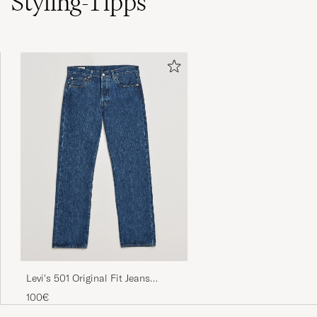
Styling-Tipps
Snabbt, enkelt bra passform
MARGARETA S
GEKAUFT AM AUF CAREOFCARL.SE
Satt perfekt, behagelig å ha på
ESPEN D
GEKAUFT AM AUF CAREOFCARL.NO
Det er en julegave. Den ser bra ut
BJØRG O
GEKAUFT AM AUF CAREOFCARL.NO
Levi's 501 Original Fit Jeans
Stonewash
100€
Alles bestens, gerne wieder!