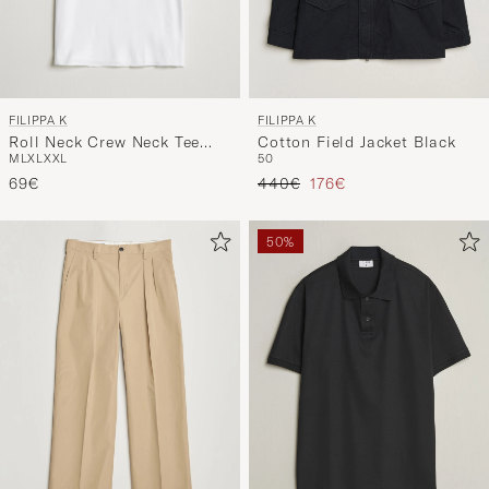
FILIPPA K
FILIPPA K
Roll Neck Crew Neck Tee
Cotton Field Jacket Black
M
L
XL
XXL
50
White
Regulärer Preis
Reduzierter Preis
69€
440€
176€
50%