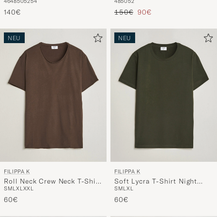
46
48
50
52
54
48
50
52
Taupe
Shirt Navy
Regulärer Preis
Reduzierter Preis
140€
150€
90€
NEU
NEU
FILIPPA K
FILIPPA K
Roll Neck Crew Neck T-Shirt
Soft Lycra T-Shirt Night
S
M
L
XL
XXL
S
M
L
XL
Golden Brown
Green
60€
60€