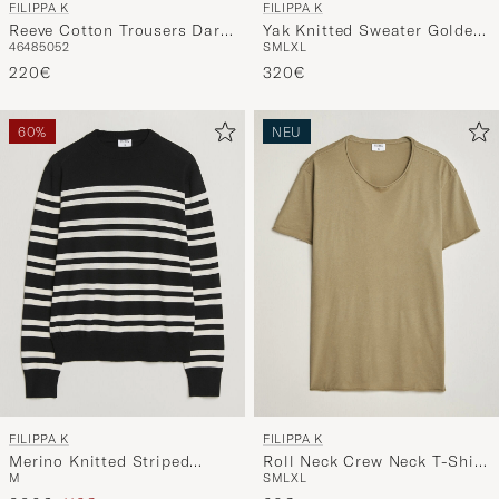
FILIPPA K
FILIPPA K
Reeve Cotton Trousers Dark
Yak Knitted Sweater Golden
46
48
50
52
S
M
L
XL
Chocolate
Brown
220€
320€
60%
NEU
FILIPPA K
FILIPPA K
Merino Knitted Striped
Roll Neck Crew Neck T-Shirt
M
S
M
L
XL
Sweater Black/White
Light Olive Green