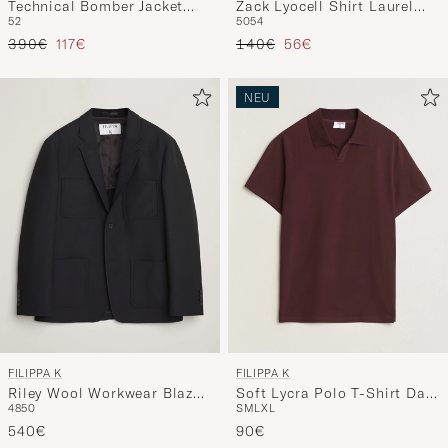
Technical Bomber Jacket
Zack Lyocell Shirt Laurel
52
50
54
Black
Green
Regulärer Preis
Reduzierter Preis
Regulärer Preis
Reduzierter Preis
390€
117€
140€
56€
NEU
FILIPPA K
FILIPPA K
Riley Wool Workwear Blazer
Soft Lycra Polo T-Shirt Dark
48
50
S
M
L
XL
Black
Burgundy
540€
90€