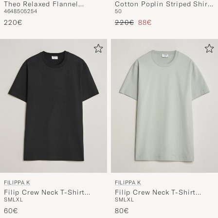
Theo Relaxed Flannel
Cotton Poplin Striped Shirt
46
48
50
52
54
50
Trousers Anthracite Melange
White/Black
Regulärer Preis
Reduzierter Preis
220€
220€
88€
FILIPPA K
FILIPPA K
Filip Crew Neck T-Shirt
Filip Crew Neck T-Shirt
S
M
L
XL
S
M
L
XL
Black
Silver Grey
60€
80€