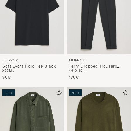
FILIPPA K
FILIPPA K
Soft Lycra Polo Tee Black
Terry Cropped Trousers
XS
S
M
L
44
46
48
54
Black
90€
170€
NEU
NEU