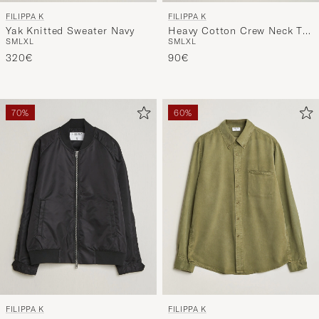
FILIPPA K
FILIPPA K
Yak Knitted Sweater Navy
Heavy Cotton Crew Neck T-
S
M
L
XL
S
M
L
XL
Shirt Dark Moss Green
320€
90€
70%
60%
FILIPPA K
FILIPPA K