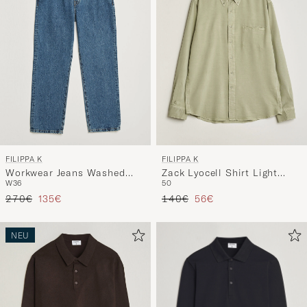
FILIPPA K
FILIPPA K
Workwear Jeans Washed
Zack Lyocell Shirt Light
W36
50
Mid Blue
Green
Regulärer Preis
Reduzierter Preis
Regulärer Preis
Reduzierter Preis
270€
135€
140€
56€
NEU