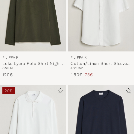
FILIPPA K
FILIPPA K
Luke Lycra Polo Shirt Night
Cotton/Linen Short Sleeve
S
M
L
XL
48
50
52
Green
Shirt White
Regulärer Preis
Reduzierter Preis
120€
150€
75€
20%