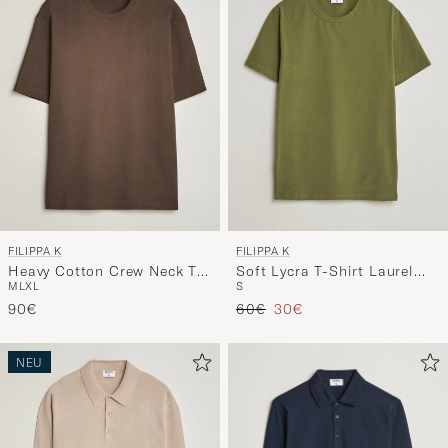
FILIPPA K
FILIPPA K
Heavy Cotton Crew Neck T-
Soft Lycra T-Shirt Laurel
M
L
XL
S
Shirt Golden Brown
Green
Regulärer Preis
Reduzierter Preis
90€
60€
30€
NEU