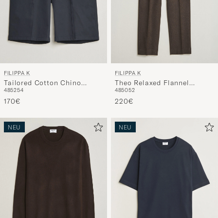
FILIPPA K
FILIPPA K
Tailored Cotton Chino
Theo Relaxed Flannel
48
52
54
48
50
52
Shorts Navy
Trousers Walnut Brown
170€
220€
NEU
NEU