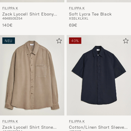
FILIPPA K
FILIPPA K
Soft Lycra Tee Black
Zack Lyocell Shirt Ebony
XS
S
L
XL
XXL
46
48
50
52
54
Brown
69€
140€
NEU
40%
FILIPPA K
FILIPPA K
Zack Lyocell Shirt Stone
Cotton/Linen Short Sleeve