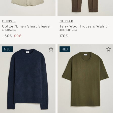
FILIPPA K
FILIPPA K
Cotton/Linen Short Sleeve
Terry Wool Trousers Walnut
48
50
52
54
46
48
50
52
54
Shirt Light Green
Brown
Regulärer Preis
Reduzierter Preis
150€
90€
170€
NEU
NEU