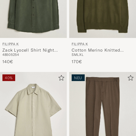
FILIPPA K
FILIPPA K
Zack Lyocell Shirt Night
Cotton Merino Knitted
48
50
52
54
S
M
L
XL
Green
Sweater Dark Moss Green
140€
170€
40%
NEU