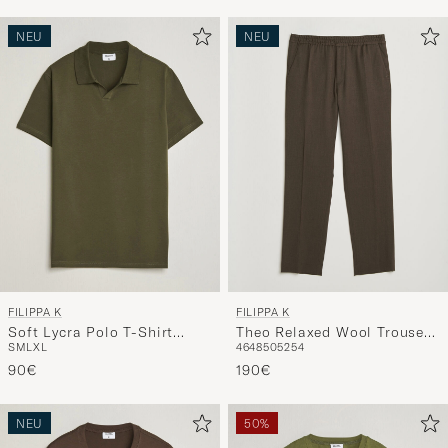
NEU
NEU
FILIPPA K
FILIPPA K
Soft Lycra Polo T-Shirt
Theo Relaxed Wool Trousers
S
M
L
XL
46
48
50
52
54
Ebony Brown
Walnut Brown
90€
190€
NEU
50%