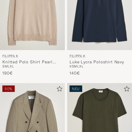
FILIPPA K
FILIPPA K
Luke Lycra Poloshirt Navy
Knitted Polo Shirt Pearl
XS
M
L
XL
S
M
L
XL
Beige
140€
190€
50%
NEU