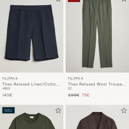
FILIPPA K
FILIPPA K
Theo Relaxed Linen/Cotton
Theo Relaxed Wool Trousers
48
50
52
Drawstring Shorts Navy
Grey Green
Regulärer Preis
Reduzierter Preis
140€
190€
76€
NEU