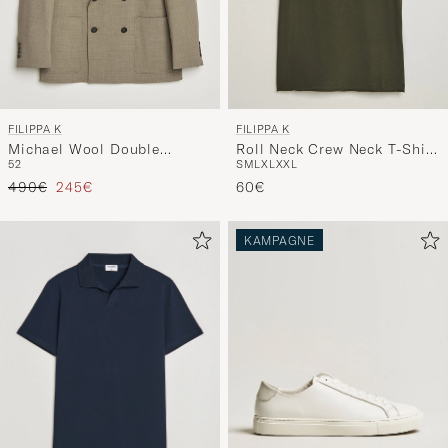
FILIPPA K
FILIPPA K
Michael Wool Double
Roll Neck Crew Neck T-Shirt
52
S
M
L
XL
XXL
Breasted Blazer Light
Night Green
Regulärer Preis
Reduzierter Preis
Driftwood
490€
245€
60€
KAMPAGNE