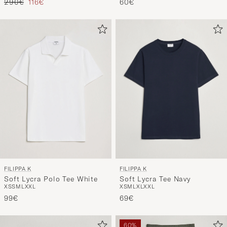
Regulärer Preis
Reduzierter Preis
290€
116€
60€
FILIPPA K
FILIPPA K
Soft Lycra Polo Tee White
Soft Lycra Tee Navy
XS
S
M
L
XXL
XS
M
L
XL
XXL
99€
69€
60%