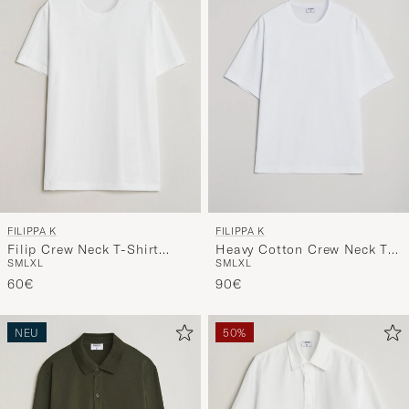
FILIPPA K
FILIPPA K
Filip Crew Neck T-Shirt
Heavy Cotton Crew Neck T-
S
M
L
XL
S
M
L
XL
White
Shirt White
60€
90€
NEU
50%