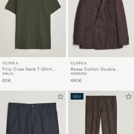
FILIPPA K
FILIPPA K
Filip Crew Neck T-Shirt
Reese Cotton Double
S
M
L
XL
46
48
50
52
Night Green
Breasted Blazer Dark
60€
Chocolate
490€
NEU