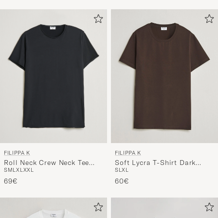
FILIPPA K
FILIPPA K
Roll Neck Crew Neck Tee
Soft Lycra T-Shirt Dark
S
M
L
XL
XXL
S
L
XL
Black
Chocolate
69€
60€