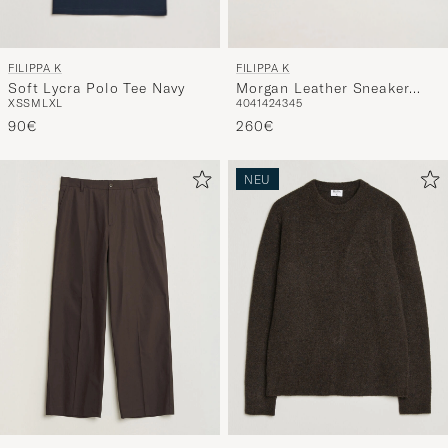
FILIPPA K
FILIPPA K
Soft Lycra Polo Tee Navy
Morgan Leather Sneaker
XS
S
M
L
XL
40
41
42
43
45
White
90€
260€
NEU