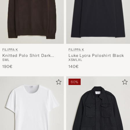
FILIPPA K
FILIPPA K
Luke Lycra Poloshirt Black
Knitted Polo Shirt Dark
XS
M
L
XL
S
M
L
Chocolate
140€
190€
60%