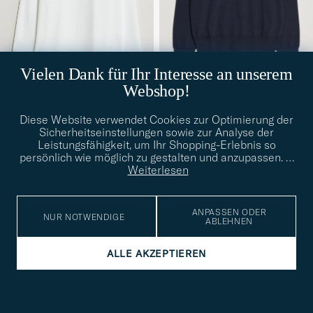
Vielen Dank für Ihr Interesse an unserem
Webshop!
FILIPPA K
FILIPPA K
Merino Round Neck Sweater
Luke Stretch Polo Shirt
S
M
L
XL
XXL
S
M
Diese Website verwendet Cookies zur Optimierung der
Navy
White
Sicherheitseinstellungen sowie zur Analyse der
Regulärer Preis
Reduzierter Preis
200€
120€
96€
Leistungsfähigkeit, um Ihr Shopping-Erlebnis so
persönlich wie möglich zu gestalten und anzupassen.
…
Weiterlesen
NEU
ANPASSEN ODER
NUR NOTWENDIGE
ABLEHNEN
ALLE AKZEPTIEREN