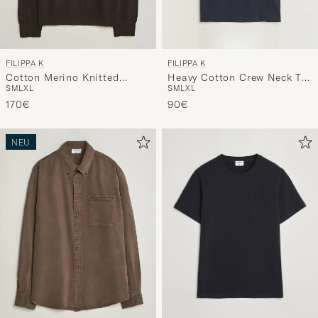
FILIPPA K
FILIPPA K
Cotton Merino Knitted
Heavy Cotton Crew Neck T-
S
M
L
XL
S
M
L
XL
Sweater Dark Chocolate
Shirt Night Blue
170€
90€
NEU