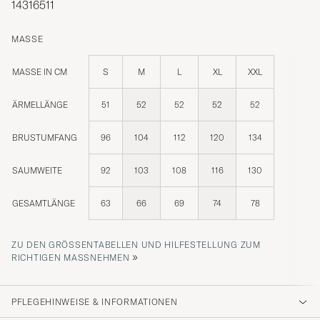
14316511
MASSE
MASSE IN CM
S
M
L
XL
XXL
ÄRMELLÄNGE
51
52
52
52
52
BRUSTUMFANG
96
104
112
120
134
SAUMWEITE
92
103
108
116
130
GESAMTLÄNGE
63
66
69
74
78
ZU DEN GRÖSSENTABELLEN UND HILFESTELLUNG ZUM R
»
ICHTIGEN MASSNEHMEN
PFLEGEHINWEISE & INFORMATIONEN