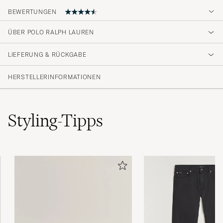
BEWERTUNGEN
4.6
ÜBER POLO RALPH LAUREN
LIEFERUNG & RÜCKGABE
(41 Bewertung)
(33)
HERSTELLERINFORMATIONEN
(5)
(0)
(2)
(1)
Styling-Tipps
Nice product. Happy to shop with Care of
Carl. Fast delivery, well packed and such a
good service.
REMCO D
GEKAUFT AM AUF CAREOFCARL.COM