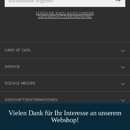
Tack
lichtfeld
Mail
Submi
Adresse
för
Newsl
Form
LESEN SIE DAZU AUCH UNSERE
att
DATENSCHUTZVERORDNUNG
du
anmälde
dig
till
CARE OF CARL
vårt
nyhetsbrev!
SERVICE
SOZIALE MEDIEN
GESCHÄFTSINFORMATIONEN
Vielen Dank für Ihr Interesse an unserem
Webshop!
STILBERATUNG