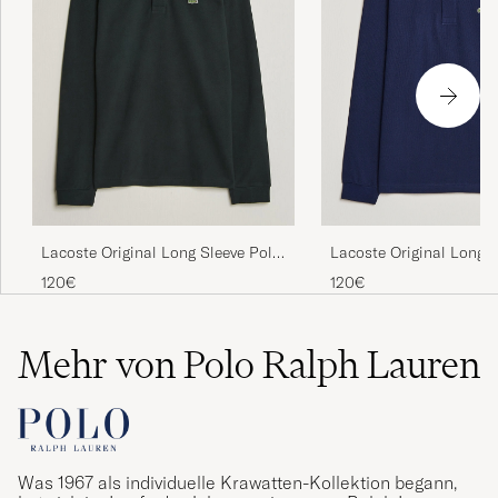
Fint farge blå, finere en på bilde.
BRITA T
GEKAUFT AM AUF CAREOFCARL.NO
Aningen kort
TOBIAS L
GEKAUFT AM AUF CAREOFCARL.SE
Lacoste Original Long S
Lacoste Original Long Sleeve Polo
Lett å bestille, meget rask levering!
Piké Navy Blue
Piké Dark Varech
120€
120€
WENCHE F
GEKAUFT AM AUF CAREOFCARL.NO
Mehr von Polo Ralph Lauren
Detta är en favorit hos min son
JILL S
GEKAUFT AM AUF CAREOFCARL.SE
Was 1967 als individuelle Krawatten-Kollektion begann,