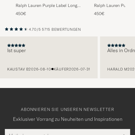
Ralph Lauren Purple Label Long
Ralph Lauren Purple 
Sleeve Washed Polo Classic
Sleeve Washed Polo 
450€
450€
Cream
4.70/5
5715 BEWERTUNGEN
Ist super
Alles in Ord
VORHERIGE
KAUSTAV B
2026-08-10
KÄUFER
2026-07-31
HARALD M
202
ABONNIEREN SIE UNSEREN NEWSLETTER
Exklusiver Vorrang zu Neuheiten und Inspirationen
E-