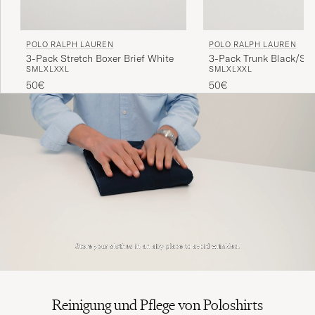
POLO RALPH LAUREN
POLO RALPH LAUREN
Riktig bra i storlek och kvalitet
3-Pack Stretch Boxer Brief White
3-Pack Trunk Black/Str
S
M
L
XL
XXL
S
M
L
XL
XXL
ANTON J
GEKAUFT AM AUF CAREOFCARL.SE
50€
50€
Reinigung und Pflege von Poloshirts