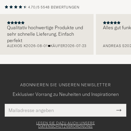
4.70/5
5548 BEWERTUNGEN
Qualitativ hochwertige Produkte und
Alles gut funk
sehr schnelle Lieferung. Einfach
VORHERIGE
perfekt
ALEXIOS K
2026-08-01
KÄUFER
2026-07-23
ANDREAS S
20
ABONNIEREN SIE UNSEREN NEWSLETTER
Exklusiver Vorrang zu Neuheiten und Inspirationen
E-
Tack
lichtfeld
Mail
Submi
Adresse
för
Newsl
Form
LESEN SIE DAZU AUCH UNSERE
att
DATENSCHUTZVERORDNUNG