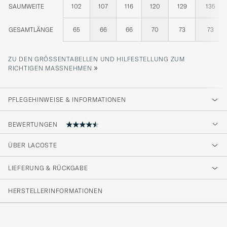
SAUMWEITE
102
107
116
120
129
135
GESAMTLÄNGE
65
66
66
70
73
73
ZU DEN GRÖSSENTABELLEN UND HILFESTELLUNG ZUM R
»
ICHTIGEN MASSNEHMEN
PFLEGEHINWEISE & INFORMATIONEN
BEWERTUNGEN
4.6
ÜBER LACOSTE
LIEFERUNG & RÜCKGABE
(31 Bewertung)
(23)
HERSTELLERINFORMATIONEN
(6)
(1)
(1)
(0)