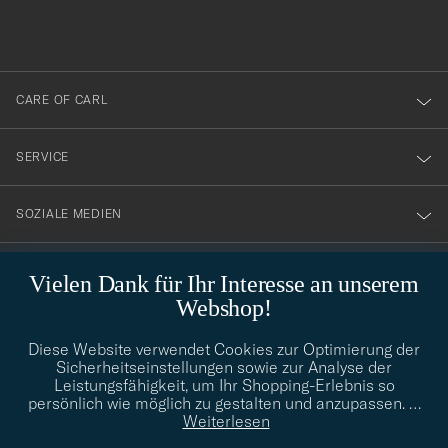
du
anmälde
dig
till
CARE OF CARL
vårt
nyhetsbrev!
SERVICE
SOZIALE MEDIEN
GESCHÄFTSINFORMATIONEN
Vielen Dank für Ihr Interesse an unserem
Webshop!
Diese Website verwendet Cookies zur Optimierung der
STILBERATUNG
Sicherheitseinstellungen sowie zur Analyse der
Leistungsfähigkeit, um Ihr Shopping-Erlebnis so
Benötigen Sie Hilfe bei der Suche nach Ihrem persönlichen Stil?
persönlich wie möglich zu gestalten und anzupassen.
…
Wenden Sie sich an uns, wir helfen Ihnen gerne weiter!
Weiterlesen
info@careofcarl.de
STILBERATUNG