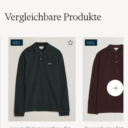
Alles bestens, gerne wieder!
RAINER G
GEKAUFT AM AUF CAREOFCARL.DE
Vergleichbare
Produkte
Nicht nur die Qualität, sondern auch die
schnelle Lieferung verdienen eine sehr gut
NEU
NEU
Bewertung
KLAUS P
GEKAUFT AM AUF CAREOFCARL.DE
ISOMPIA KOKOJA MYYNTIIN...TAI
LÄHDETÄÄN DERSMANNILLE JOLTA LÖYTYY
MIESTEN KOKOJA MYÖS. TER.PEKKA.T
PEKKA T
GEKAUFT AM AUF CAREOFCARL.FI
. Polo Lacoste parfait comme d’habitude