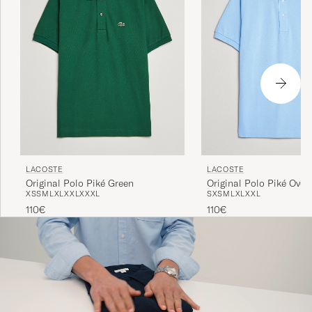
LACOSTE
LACOSTE
Original Polo Piké Green
Original Polo Piké Over
XS
S
M
L
XL
XXL
XXXL
S
XS
M
L
XL
XXL
110€
110€