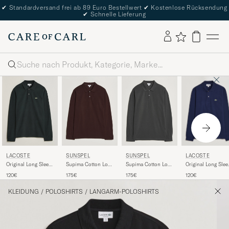
✔
Standardversand frei ab 89 Euro Bestellwert
✔
Kostenlose Rücksendung
✔
Schnelle Lieferung
Suche
LACOSTE
LACOSTE
SUNSPEL
SUNSPEL
Original Long Slee
Original Long Sleeve
Supima Cotton Long
Supima Cotton Long
Polo Piké Navy Bl
Polo Piké Dark
Sleeve Pique Polo
Sleeve Pique Polo
120€
120€
175€
175€
Varech
Dark Brown
Anthracite
KLEIDUNG
/
POLOSHIRTS
/
LANGARM-POLOSHIRTS