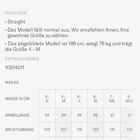
PASSFORM
Straight
Das Modell fällt normal aus. Wir empfehlen Ihnen, Ihre
gewohnte Größe zu wählen.
• Das abgebildete Modell ist 188 cm, wiegt 78 kg und trägt
die Größe
4 - M
.
ARTIKELNUMMER
10514011
MASSE
3 -
4 -
5 -
6 -
7 -
8 -
MASSE IN CM
S
M
L
XL
XXL
XXXL
ÄRMELLÄNGE
54
54
54
55
57
57
BRUSTUMFANG
102
107
116
122
131
139