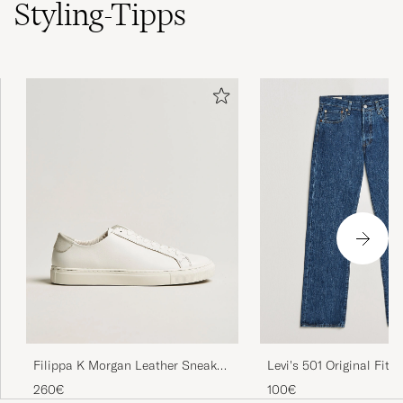
Styling-Tipps
Snabbt, enkelt bra passform
MARGARETA S
GEKAUFT AM AUF CAREOFCARL.SE
Satt perfekt, behagelig å ha på
ESPEN D
GEKAUFT AM AUF CAREOFCARL.NO
Det er en julegave. Den ser bra ut
BJØRG O
GEKAUFT AM AUF CAREOFCARL.NO
Filippa K Morgan Leather Sneaker
Levi's 501 Original Fit J
White
Stonewash
260€
100€