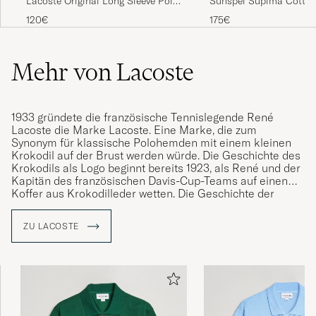
Lacoste Original Long Sleeve Polo
Sunspel Supima Cotto
ALAIN B
GEKAUFT AM AUF CAREOFCARL.COM
Piké Dark Varech
Sleeve Pique Polo Dark
120€
175€
Mehr von Lacoste
Gute Qualität und sehr guter Lieferservice 5
Sterne
HANS-PETER S
1933 gründete die französische Tennislegende René
GEKAUFT AM AUF CAREOFCARL.DE
Lacoste die Marke Lacoste. Eine Marke, die zum
Synonym für klassische Polohemden mit einem kleinen
Krokodil auf der Brust werden würde. Die Geschichte des
Krokodils als Logo beginnt bereits 1923, als René und der
Kapitän des französischen Davis-Cup-Teams auf einen
Koffer aus Krokodilleder wetten. Die Geschichte der
Wetten wurde in den Medien so populär, dass René "Le
Crocodile" genannt wurde. Kurz nachdem er seinen neuen
ZU LACOSTE
Spitznamen erhalten hatte, stickte René ein Krokodil auf
die Brust eines Blazers, den er trug - eine Legende war
geboren.