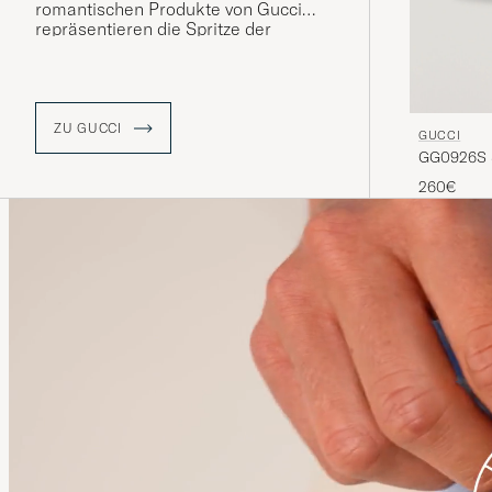
romantischen Produkte von Gucci
repräsentieren die Spritze der
italienischen Handwerkskunst und
sind in Bezug auf Qualität und Liebe
zum Detail nicht zu übertreffen
.
ZU GUCCI
GUCCI
GG0926S S
260€