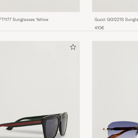
FT1177 Sunglasses Yellow
Gucci GG1221S Sungl
410€