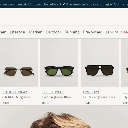
dversand frei ab 89 Euro Bestellwert
✔
Kostenlose Rücksendung
✔
Schnelle
hen
Lifestyle
Marken
Outdoor
Running
Pre-owned
Luxury
Sal
TOM FORD
PRADA EYEWEAR
TBD EYEWEAR
TB
FT1177 Sunglasses Black
0PR D55S Sunglasses
Dart Sunglasses Black
Ply
Gold
355€
390€
390€
39