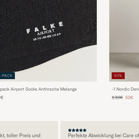
3-PACK
60%
pack Airport Socks Anthracite Melange
-1 Nordic Den
Regulärer Pre
Reduzie
2€
130€
52€
E
toller Preis und
Perfekte Abwicklung bei Care of