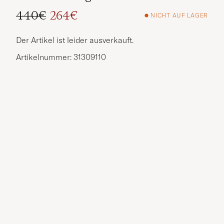
440€
264€
NICHT AUF LAGER
Regulärer Preis
Reduzierter Preis
Der Artikel ist leider ausverkauft.
Artikelnummer: 31309110