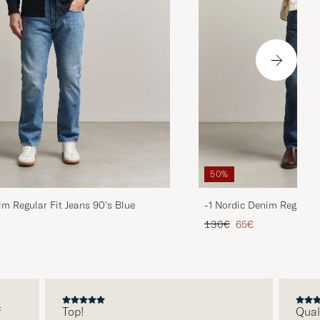
50%
im Regular Fit Jeans 90's Blue
-1 Nordic Denim Regular 
is
rter Preis
Regulärer Preis
Reduzierter Preis
130€
65€
Top!
Qualitä