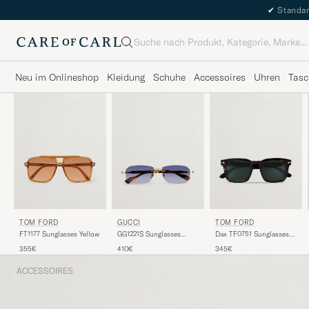
✔
Standar
Suche
Neu im Onlineshop
Kleidung
Schuhe
Accessoires
Uhren
Tasc
TOM FORD
TOM FORD
GUCCI
FT1177 Sunglasses Yellow
Dax TF0751 Sunglasses
GG1221S Sunglasses
Havanna
Havana
355€
345€
410€
ACCESSOIRES