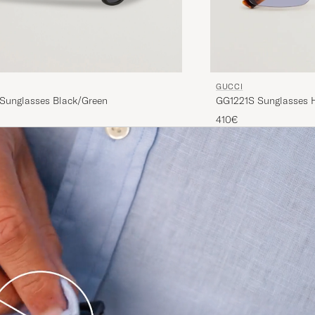
GUCCI
unglasses Black/Green
GG1221S Sunglasses 
410€