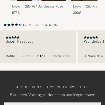
Eyevan 7285 787 Sunglasses Rose
Eyevan 7285 Mason 
Tortoise
575€
390€
4.70/5
5553 BEWERTUNGEN
Super. Passt gut!
Wunderbar!
VORHERIGE
MARKUS H
2026-08-06
KÄUFER
2026-07-28
BENJAMIN S
2
ABONNIEREN SIE UNSEREN NEWSLETTER
Exklusiver Vorrang zu Neuheiten und Inspirationen
E-