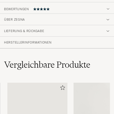
BEWERTUNGEN
ÜBER ZEGNA
Nydelige solbriller
LIEFERUNG & RÜCKGABE
ARMEND B
GEKAUFT AM AUF CAREOFCARL.NO
HERSTELLERINFORMATIONEN
Snygga glajjjjjjjjor
Vergleichbare
Produkte
OLIVER E
GEKAUFT AM AUF CAREOFCARL.SE