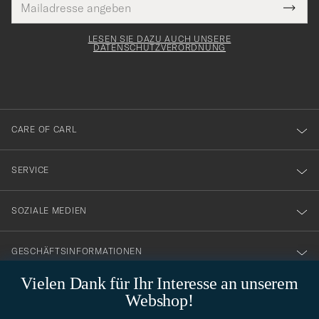
Tack
lichtfeld
Mail
Submi
Adresse
för
Newsl
Form
LESEN SIE DAZU AUCH UNSERE
att
DATENSCHUTZVERORDNUNG
du
anmälde
dig
till
CARE OF CARL
vårt
nyhetsbrev!
SERVICE
SOZIALE MEDIEN
GESCHÄFTSINFORMATIONEN
Vielen Dank für Ihr Interesse an unserem
Webshop!
STILBERATUNG