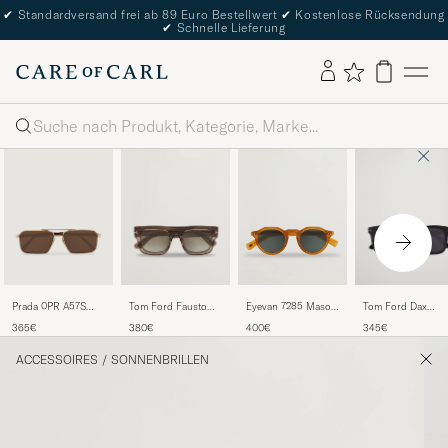
✔
Standardversand frei ab 89 Euro Bestellwert
✔
Kostenlose Rücksendung
✔
Schnelle Lieferung
Suche
Prada 0PR A57S
Tom Ford Fausto
Tom Ford Dax
Eyevan 7285 Mason
Metal Sunglasses
FT0711 Sunglasses
TF0751-N
Sunglasses Honey
365€
380€
345€
400€
Gold
Brown/Green
Sunglasses Black
ACCESSOIRES
/
SONNENBRILLEN