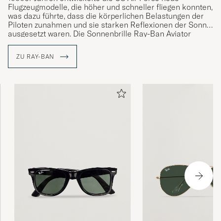
Flugzeugmodelle, die höher und schneller fliegen konnten,
was dazu führte, dass die körperlichen Belastungen der
Piloten zunahmen und sie starken Reflexionen der Sonne
ausgesetzt waren. Die Sonnenbrille Ray-Ban Aviator
wurde entwickelt, um die Augen der Piloten zu schützen
und wurde bald auch außerhalb der Luftwaffe getragen.
ZU RAY-BAN
Eine legendäre Marke war geboren.