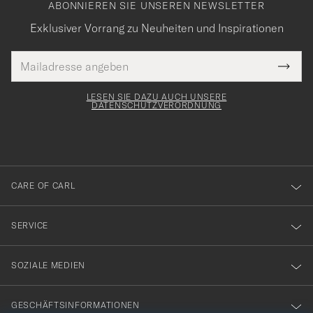
ABONNIEREN SIE UNSEREN NEWSLETTER
Exklusiver Vorrang zu Neuheiten und Inspirationen
E-
Tack
lichtfeld
Mail
Submi
Adresse
för
Newsl
Form
LESEN SIE DAZU AUCH UNSERE
att
DATENSCHUTZVERORDNUNG
du
anmälde
dig
till
CARE OF CARL
vårt
nyhetsbrev!
SERVICE
SOZIALE MEDIEN
GESCHÄFTSINFORMATIONEN