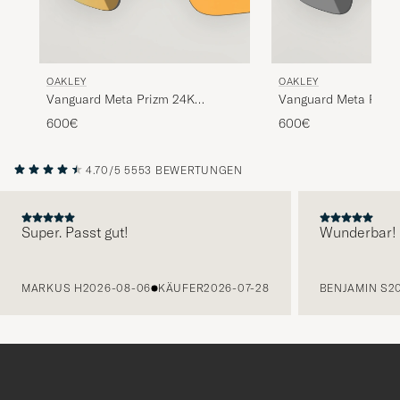
OAKLEY
OAKLEY
Vanguard Meta Prizm 24K
Vanguard Meta Prizm
Sunglasses Gold
Black
600€
600€
4.70/5
5553 BEWERTUNGEN
Super. Passt gut!
Wunderbar!
VORHERIGE
MARKUS H
2026-08-06
KÄUFER
2026-07-28
BENJAMIN S
2