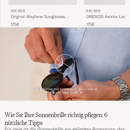
RAY-BAN
RAY-BAN
Original Wayfarer Sunglasses
0RB3025 Aviator Large
Black/Crystal Green
Sunglasses Arista/Grey
175€
175€
Wie Sie Ihre Sonnenbrille richtig pflegen: 6
nützliche Tipps
Für viele ist die Sonnenbrille ein geliebtes Accessoire, das