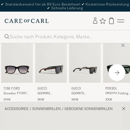
✔
Standardversand frei ab 89 Euro Bestellwert
✔
Kostenlose Rücksendung
✔
Schnelle Lieferung
Suche
TOM FORD
GUCCI
GUCCI
PERSOL
Snowdon FT0237
GG0926S
GG0687S
0PO0714 Folding
Sunglasses Black
Sunglasses
Sunglasses Black
Sunglasses
345€
260€
360€
320€
Black/Green
Black/Crystal Gre
ACCESSOIRES
/
SONNENBRILLEN
/
GEBOGENE SONNENBRILLEN