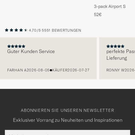
3-pack Airport Socks
Melange
52€
4.70/5
5551 BEWERTUNGEN
Guter Kunden Service
perfekte Pas
Lieferung
VORHERIGE
FARHAN A
2026-08-05
KÄUFER
2026-07-27
RONNY W
2026
ABONNIEREN SIE UNSEREN NEWSLETTER
Exklusiver Vorrang zu Neuheiten und Inspirationen
E-