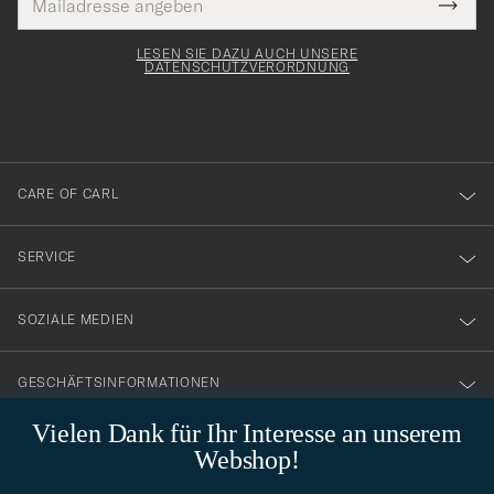
Tack
lichtfeld
Mail
Submi
Adresse
för
Newsl
Form
LESEN SIE DAZU AUCH UNSERE
att
DATENSCHUTZVERORDNUNG
du
anmälde
dig
till
CARE OF CARL
vårt
nyhetsbrev!
SERVICE
SOZIALE MEDIEN
GESCHÄFTSINFORMATIONEN
Vielen Dank für Ihr Interesse an unserem
Webshop!
STILBERATUNG