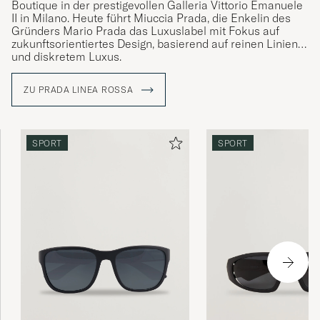
Boutique in der prestigevollen Galleria Vittorio Emanuele
II in Milano. Heute führt Miuccia Prada, die Enkelin des
Gründers Mario Prada das Luxuslabel mit Fokus auf
zukunftsorientiertes Design, basierend auf reinen Linien
und diskretem Luxus.
Im Jahr 1919 wurde Prada zum offiziellen Lieferanten des
ZU PRADA LINEA ROSSA
italienischen Hofes ernannt. Durch diesen ehrenvollen
Auftrag, konnte Prada Wappenelemente des „House of
Savoy“ sowie das Knopf-Design in sein Markenlogo
integrieren, wodurch das Modehaus weitgehend die
SPORT
SPORT
Richtlinie für italienischen Luxus vorgeben konnte.