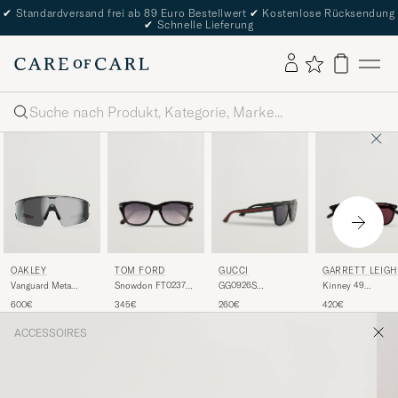
✔
Standardversand frei ab 89 Euro Bestellwert
✔
Kostenlose Rücksendung
✔
Schnelle Lieferung
Suche
TOM FORD
GUCCI
GARRETT LEIGH
OAKLEY
Snowdon FT0237
GG0926S
Kinney 49
Vanguard Meta
Sunglasses Black
Sunglasses
Sunglasses Black
Prizm Sunglasses
345€
260€
420€
600€
Black/Green
Black
ACCESSOIRES