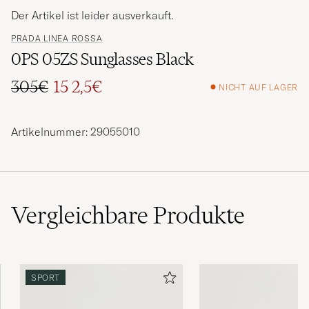
Der Artikel ist leider ausverkauft.
PRADA LINEA ROSSA
0PS 05ZS Sunglasses Black
305€
15 2,5€
NICHT AUF LAGER
Regulärer Preis
Reduzierter Preis
Artikelnummer: 29055010
Vergleichbare
Produkte
SPORT