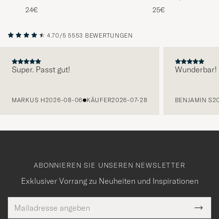
Black
Sock White
24€
25€
4.70/5
5553 BEWERTUNGEN
Super. Passt gut!
Wunderbar!
VORHERIGE
MARKUS H
2026-08-06
KÄUFER
2026-07-28
BENJAMIN S
2
ABONNIEREN SIE UNSEREN NEWSLETTER
Exklusiver Vorrang zu Neuheiten und Inspirationen
E-
Tack
lichtfeld
Mail
Submi