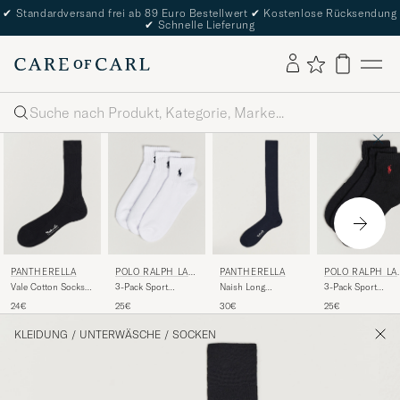
✔
Standardversand frei ab 89 Euro Bestellwert
✔
Kostenlose Rücksendung
✔
Schnelle Lieferung
Suche
PANTHERELLA
POLO RALPH LAU
PANTHERELLA
POLO RALPH LA
REN
REN
Vale Cotton Socks
3-Pack Sport
Naish Long
3-Pack Sport
Black
Quarter Socks White
Merino/Nylon Sock
Quarter Socks Bla
24€
25€
30€
25€
Navy
KLEIDUNG
/
UNTERWÄSCHE
/
SOCKEN