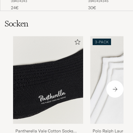
39
40
42
43
39
40
42
43
45
Navy
24€
30€
Socken
3-PACK
Pantherella Vale Cotton Socks
Polo Ralph Lauren 3