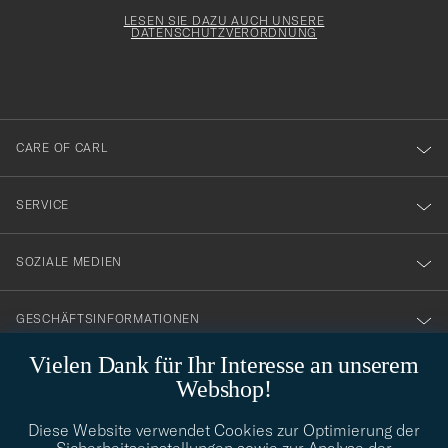
Adresse
för
Newsl
Form
LESEN SIE DAZU AUCH UNSERE
att
DATENSCHUTZVERORDNUNG
du
anmälde
dig
till
CARE OF CARL
vårt
nyhetsbrev!
SERVICE
SOZIALE MEDIEN
GESCHÄFTSINFORMATIONEN
Vielen Dank für Ihr Interesse an unserem
Webshop!
STILBERATUNG
Diese Website verwendet Cookies zur Optimierung der
Benötigen Sie Hilfe bei der Suche nach Ihrem persönlichen Stil?