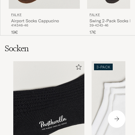
FALKE
FALKE
Swing 2-Pack Socks B
Airport Socks Cappucino
39-42
43-46
41
43
46-46
17€
19€
Socken
3-PACK