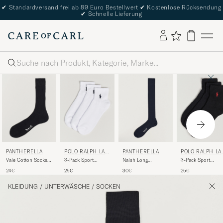
✔
Standardversand frei ab 89 Euro Bestellwert
✔
Kostenlose Rücksendung
✔
Schnelle Lieferung
Suche
PANTHERELLA
POLO RALPH LAU
PANTHERELLA
POLO RALPH LA
REN
REN
Vale Cotton Socks
3-Pack Sport
Naish Long
3-Pack Sport
Black
Quarter Socks White
Merino/Nylon Sock
Quarter Socks Bla
24€
25€
30€
25€
Navy
KLEIDUNG
/
UNTERWÄSCHE
/
SOCKEN