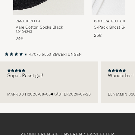
PANTHERELLA
POLO RALPH LAUREN
Vale Cotton Socks Black
3-Pack Ghost Sock W
39
40
42
43
25€
24€
4.70/5
5553 BEWERTUNGEN
Super. Passt gut!
Wunderbar!
VORHERIGE
MARKUS H
2026-08-06
KÄUFER
2026-07-28
BENJAMIN S
2
ABONNIEREN SIE UNSEREN NEWSLETTER