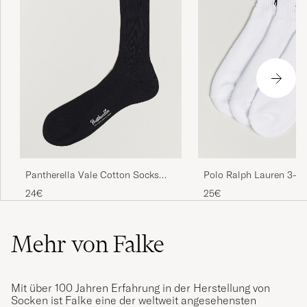
Falke - the one and only in socks!
CLAES E
GEKAUFT AM AUF CAREOFCARL.NO
Bekväma men inte slitstarka.
THOMAS V
GEKAUFT AM AUF CAREOFCARL.SE
Pantherella Vale Cotton Socks
Polo Ralph Lauren 3-P
Black
Quarter Socks White
24€
25€
Reignald Jeeves: &quot;Ursäkta Sir, men
herrstrumpor är svarta.&quot;
Mehr von Falke
GÖRAN A
GEKAUFT AM AUF CAREOFCARL.SE
Mit über 100 Jahren Erfahrung in der Herstellung von
Socken ist Falke eine der weltweit angesehensten
Oöverträffade långa strumpor, bomull och ull,