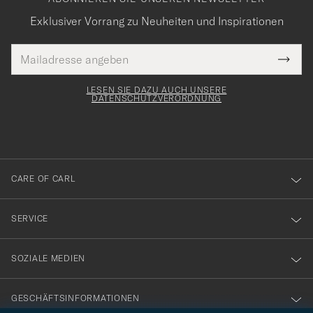
Exklusiver Vorrang zu Neuheiten und Inspirationen
E-
Tack
lichtfeld
Mail
Submi
Adresse
för
Newsl
Form
LESEN SIE DAZU AUCH UNSERE
att
DATENSCHUTZVERORDNUNG
du
anmälde
dig
till
CARE OF CARL
vårt
nyhetsbrev!
SERVICE
SOZIALE MEDIEN
GESCHÄFTSINFORMATIONEN