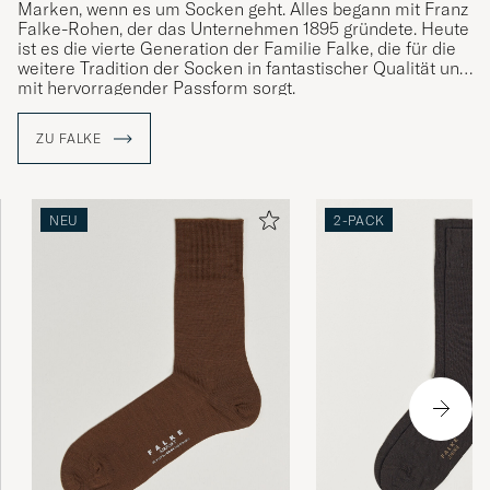
Marken, wenn es um Socken geht. Alles begann mit Franz
perfekta för den kommande kalla säsongen!
Falke-Rohen, der das Unternehmen 1895 gründete. Heute
ist es die vierte Generation der Familie Falke, die für die
JAN Å
GEKAUFT AM AUF CAREOFCARL.SE
weitere Tradition der Socken in fantastischer Qualität und
mit hervorragender Passform sorgt.
ZU FALKE
Laatumerkki, nopea toimitus. Kaikki niin kuin
pitää
JAAKKO K
GEKAUFT AM AUF CAREOFCARL.FI
NEU
2-PACK
Fin julegave til nevø.
LIS N
GEKAUFT AM AUF CAREOFCARL.SE