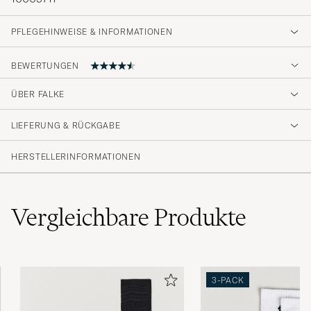
PFLEGEHINWEISE & INFORMATIONEN
BEWERTUNGEN
4.8
ÜBER FALKE
LIEFERUNG & RÜCKGABE
(10 Bewertung)
(8)
HERSTELLERINFORMATIONEN
(2)
(0)
(0)
(0)
Vergleichbare
Produkte
Strømpene jeg bestilte ble raskt levert i min
3-PACK
postkasse.Grei handel.
KJELL H
GEKAUFT AM AUF CAREOFCARL.NO