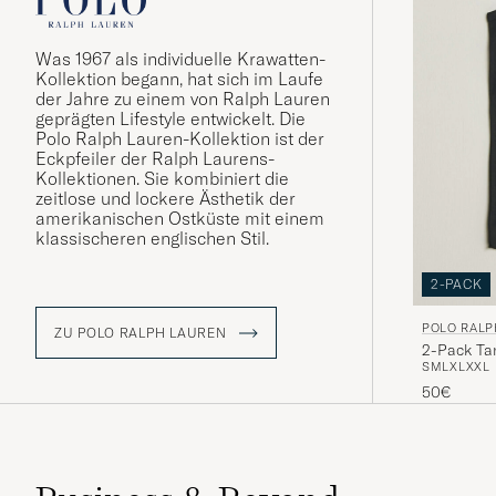
Was 1967 als individuelle Krawatten-
Kollektion begann, hat sich im Laufe
der Jahre zu einem von Ralph Lauren
geprägten Lifestyle entwickelt. Die
Polo Ralph Lauren-Kollektion ist der
Eckpfeiler der Ralph Laurens-
Kollektionen. Sie kombiniert die
zeitlose und lockere Ästhetik der
amerikanischen Ostküste mit einem
klassischeren englischen Stil.
2-PACK
POLO RALP
ZU POLO RALPH LAUREN
2-Pack Ta
S
M
L
XL
XXL
50€