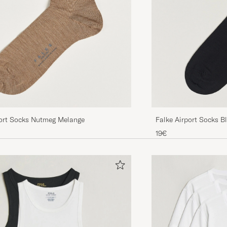
TORBJÖRN E
2022-05-10
GEKAUFT AM 2022-04-29 AUF CA
Superkvalitet. Fortfarande sköna efter många tvättar.
RÅBERT E
2022-08-15
GEKAUFT AM 2022-08-02 AUF CARE
Dessa är helt enkelt sköna 👍😊
port Socks Nutmeg Melange
Falke Airport Socks B
STEFAN A
2023-03-21
GEKAUFT AM 2023-03-06 AUF CARE
19€
Gillar passformen.
TOMAS P
2023-05-29
GEKAUFT AM 2023-05-10 AUF CAREO
Bra passform, håller även efter tvätt och - i mitt tycke