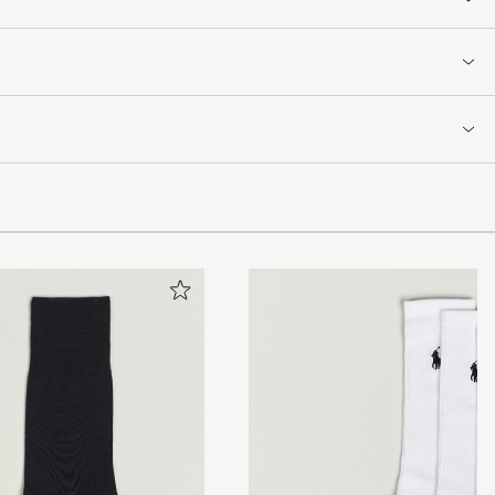
konsam resår.
CARL.SE
 - lagom höga