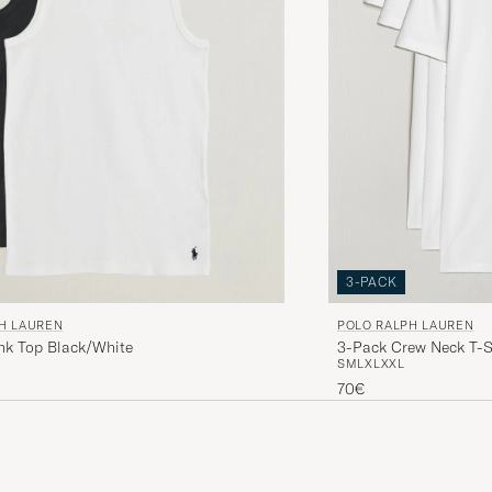
TORBJÖRN E
2023-08-07
GEKAUFT AM 2023-07-19 AUF CA
3-PACK
POLO RALPH LAUREN
H LAUREN
3-Pack Crew Neck T-S
nk Top Black/White
S
M
L
XL
XXL
70€