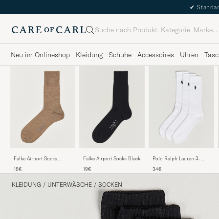
✔
Standar
Suche
Neu im Onlineshop
Kleidung
Schuhe
Accessoires
Uhren
Tasc
Falke Airport Socks
Falke Airport Socks Black
Polo Ralph Lauren 3-
Nutmeg Melange
Pack Crew Sock White
18€
19€
34€
KLEIDUNG
/
UNTERWÄSCHE
/
SOCKEN