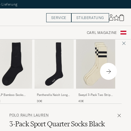
 Lieferung
SERVICE
STILBERATUNG
CARL MAGAZINE
Falke A
LP Bamboo Socks
Pantherella Naish Long
Sweyd 3-Pack Two Stripe
Black
ck
Merino/Nylon Sock Black
Cotton Socks
24€
€
30€
40€
White/Black
POLO RALPH LAUREN
3-Pack Sport Quarter Socks Black