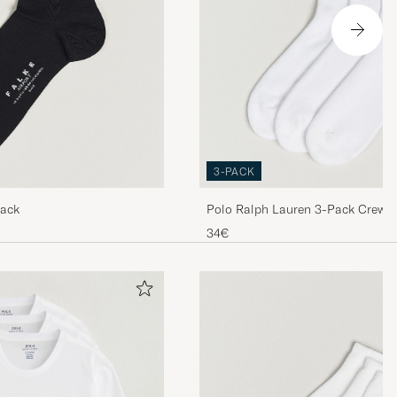
REOFCARL.SE
OFCARL.SE
3-PACK
lack
Polo Ralph Lauren 3-Pack Crew 
OFCARL.SE
34€
FCARL.SE
 - lagom höga