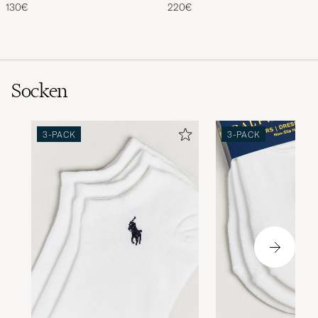
Leather Belt 2,5 cm Brown
Dark Khaki Suede
130€
220€
Socken
3-PACK
3-PACK