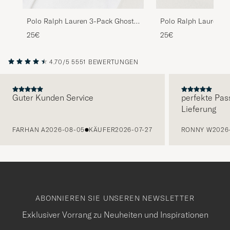
Polo Ralph Lauren 3-Pack Ghost
Polo Ralph Lauren 3
Sock White
Show Big Pony Pony 
25€
25€
4.70/5
5551 BEWERTUNGEN
Guter Kunden Service
perfekte Pas
Lieferung
VORHERIGE
FARHAN A
2026-08-05
KÄUFER
2026-07-27
RONNY W
2026
ABONNIEREN SIE UNSEREN NEWSLETTER
Exklusiver Vorrang zu Neuheiten und Inspirationen