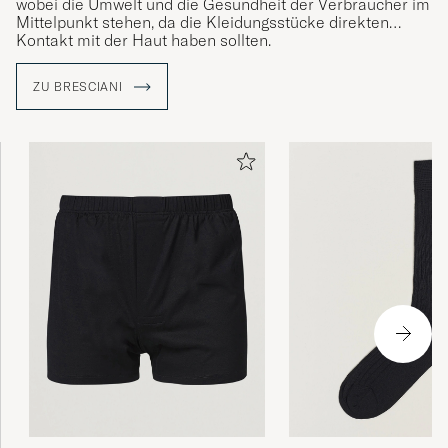
wobei die Umwelt und die Gesundheit der Verbraucher im
Mittelpunkt stehen, da die Kleidungsstücke direkten
Kontakt mit der Haut haben sollten.
Das Unternehmen ist nach OEKO-TEX® zertifiziert und
ZU BRESCIANI
investiert in eine enge Produktion, um Kontrolle, Komfort
und Qualität zu gewährleisten. Zu den Produkten zählen
exklusive Fasern aus ägyptischer Baumwolle,
australischer Merinowolle, französischem Leinen und
Kaschmir aus dem Himalaya.