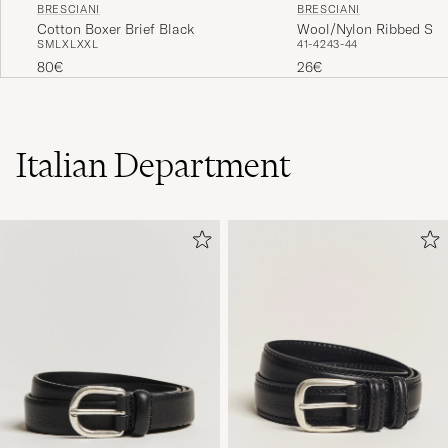
BRESCIANI
BRESCIANI
Cotton Boxer Brief Black
Wool/Nylon Ribbed Sho
S
M
L
XL
XXL
41-42
43-44
Black
80€
26€
Italian Department