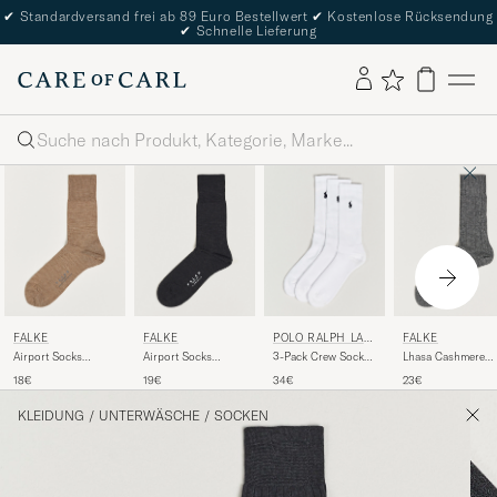
✔
Standardversand frei ab 89 Euro Bestellwert
✔
Kostenlose Rücksendung
✔
Schnelle Lieferung
Suche
FALKE
FALKE
POLO RALPH LAU
FALKE
REN
Airport Socks
Airport Socks
3-Pack Crew Sock
Lhasa Cashmere
Nutmeg Melange
Anthracite Melange
White
Socks Light Grey
18€
19€
34€
23€
KLEIDUNG
/
UNTERWÄSCHE
/
SOCKEN