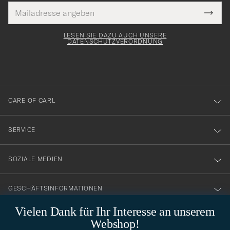
E-
Tack
lichtfeld
Mail
Submi
Adresse
för
Newsl
Form
LESEN SIE DAZU AUCH UNSERE
att
DATENSCHUTZVERORDNUNG
du
anmälde
dig
till
CARE OF CARL
vårt
nyhetsbrev!
SERVICE
SOZIALE MEDIEN
GESCHÄFTSINFORMATIONEN
Vielen Dank für Ihr Interesse an unserem
Webshop!
STILBERATUNG