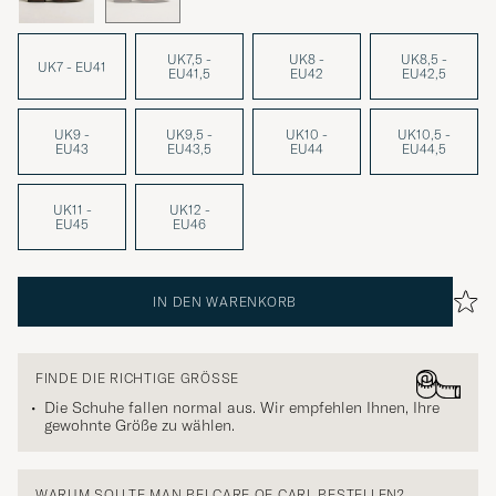
UK7,5 -
UK8 -
UK8,5 -
UK7 - EU41
EU41,5
EU42
EU42,5
UK9 -
UK9,5 -
UK10 -
UK10,5 -
EU43
EU43,5
EU44
EU44,5
UK11 -
UK12 -
EU45
EU46
IN DEN WARENKORB
FINDE DIE RICHTIGE GRÖSSE
Die Schuhe fallen normal aus. Wir empfehlen Ihnen, Ihre
gewohnte Größe zu wählen.
WARUM SOLLTE MAN BEI CARE OF CARL BESTELLEN?