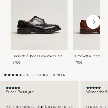
Crockett & Jones Pembroke Derbys
Crockett & Jones Pe
Black Calf
Tan Grained Calf
670€
710€
4.70/5
5553 BEWERTUNGEN
Super. Passt gut!
Wunderbar!
VORHERIGE
MARKUS H
2026-08-06
KÄUFER
2026-07-28
BENJAMIN S
2