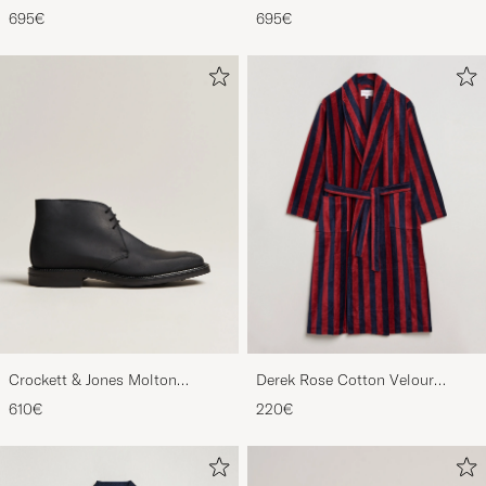
City Sole Black Calf
Black Calf
695€
695€
Crockett & Jones Molton
Derek Rose Cotton Velour
Chukka Black Rough-Out Suede
Striped Gown Red/Blue
610€
220€