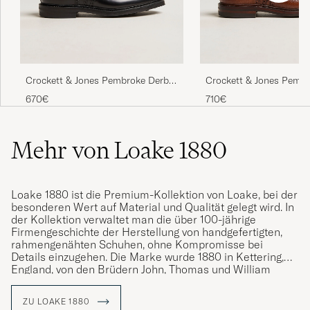
Passet perfekt,. Leveringen var rask og i
perfekt tilstand.
Crockett & Jones Pembroke Derbys
Crockett & Jones Pemb
MARKUS N
GEKAUFT AM AUF CAREOFCARL.NO
Black Calf
Tan Grained Calf
670€
710€
Mehr von Loake 1880
Hyvä tuote, hyvä palvelu!
JOEL L
GEKAUFT AM AUF CAREOFCARL.FI
Loake 1880 ist die Premium-Kollektion von Loake, bei der
besonderen Wert auf Material und Qualität gelegt wird. In
der Kollektion verwaltet man die über 100-jährige
Firmengeschichte der Herstellung von handgefertigten,
rahmengenähten Schuhen, ohne Kompromisse bei
Details einzugehen. Die Marke wurde 1880 in Kettering,
England, von den Brüdern John, Thomas und William
Loake gegründet und hat im Laufe der Jahre mehr als 50
Millionen Paar rahmengenähte Schuhe hergestellt.
ZU LOAKE 1880