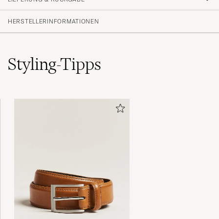
(16 Bewertung)
(14)
HERSTELLERINFORMATIONEN
(0)
(2)
(0)
(0)
Styling-Tipps
I’m falling in love❤️
VÁCLAV KRÁLÍK A
GEKAUFT AM AUF CAREOFCARL.COM
Rätt i storlek, kvalitetsskor, bästa jag köpt.
TOBIAS P
GEKAUFT AM AUF CAREOFCARL.SE