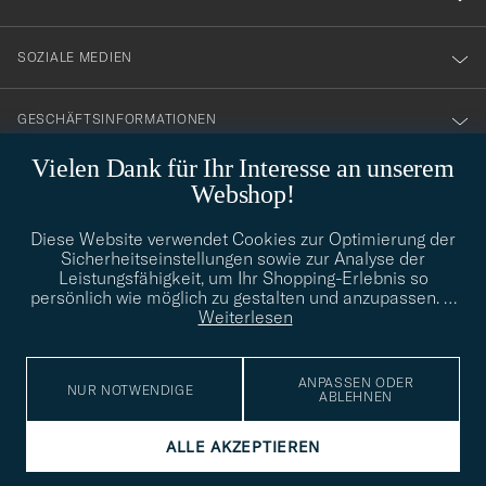
SOZIALE MEDIEN
GESCHÄFTSINFORMATIONEN
Vielen Dank für Ihr Interesse an unserem
Webshop!
STILBERATUNG
Diese Website verwendet Cookies zur Optimierung der
Benötigen Sie Hilfe bei der Suche nach Ihrem persönlichen Stil?
Sicherheitseinstellungen sowie zur Analyse der
Wenden Sie sich an uns, wir helfen Ihnen gerne weiter!
Leistungsfähigkeit, um Ihr Shopping-Erlebnis so
persönlich wie möglich zu gestalten und anzupassen.
…
info@careofcarl.de
STILBERATUNG
Weiterlesen
ANPASSEN ODER
NUR NOTWENDIGE
ABLEHNEN
© Care of Carl 2026
ALLE AKZEPTIEREN