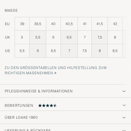
MASSE
EU
39
39,5
40
40,5
41
41,5
42
42
UK
5
5,5
6
6,5
7
7,5
8
8
US
5,5
6
6,5
7
7,5
8
8,5
ZU DEN GRÖSSENTABELLEN UND HILFESTELLUNG ZUM R
»
ICHTIGEN MASSNEHMEN
PFLEGEHINWEISE & INFORMATIONEN
BEWERTUNGEN
4.8
ÜBER LOAKE 1880
LIEFERUNG & RÜCKGABE