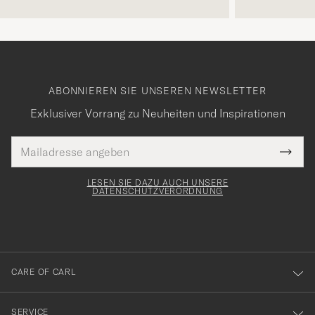
ABONNIEREN SIE UNSEREN NEWSLETTER
Exklusiver Vorrang zu Neuheiten und Inspirationen
E-
Tack
lichtfeld
Mail
Submi
Adresse
för
Newsl
Form
LESEN SIE DAZU AUCH UNSERE
att
DATENSCHUTZVERORDNUNG
du
anmälde
dig
till
CARE OF CARL
vårt
nyhetsbrev!
SERVICE