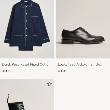
Derek Rose Royal Piped Cotton
Loake 1880 Aldwych Single
Pyjama Set Navy
Oxford Black Calf
300€
430€