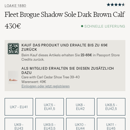
LOAKE 1880
Fleet Brogue Shadow Sole Dark Brown Calf
430€
SCHNELLE LIEFERUNG
KAUF DAS PRODUKT UND ERHALTE BIS ZU
65€
ZURÜCK
Beim Kauf dieses Artikels erhalten Sie
22-65€
in Passport Store
Credits zurück.
ALS MITGLIED ERHALTEN SIE DIESEN ZUSÄTZLICH
DAZU
Care with Carl Cedar Shoe Tree 39-40
Warenwert: 49€
Einloggen oder jetzt registrieren
UK7,5 -
UK8 -
UK8,5 -
UK7 - EU41
EU41,5
EU42
EU42,5
UK9 -
UK9,5 -
UK10 -
UK11 -
EU43
EU43,5
EU44
EU45