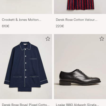
Crockett & Jones Molton
Derek Rose Cotton Velour
Chukka Black Rough-Out Suede
Striped Gown Red/Blue
610€
220€
Derek Rose Royal Piped Cotton
Loake 1880 Aldwych Single