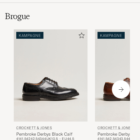
Brogue
KAMPAGNE
KAMPAGNE
CROCKETT & JONES
CROCKETT & JONES
Pembroke Derbys Black Calf
Pembroke Derbys Tan
41
41,5
42
42,5
43
44
UK10.5 - EU44,5
41
41,5
42,5
43
43,5
44
44,5