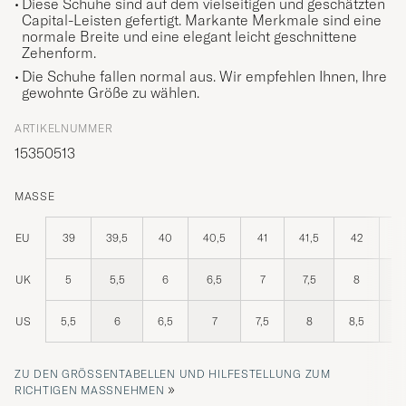
Diese Schuhe sind auf dem vielseitigen und geschätzten
Capital-Leisten gefertigt. Markante Merkmale sind eine
normale Breite und eine elegant leicht geschnittene
Zehenform.
Die Schuhe fallen normal aus. Wir empfehlen Ihnen, Ihre
gewohnte Größe zu wählen.
ARTIKELNUMMER
15350513
MASSE
EU
39
39,5
40
40,5
41
41,5
42
42
UK
5
5,5
6
6,5
7
7,5
8
8
US
5,5
6
6,5
7
7,5
8
8,5
ZU DEN GRÖSSENTABELLEN UND HILFESTELLUNG ZUM R
»
ICHTIGEN MASSNEHMEN