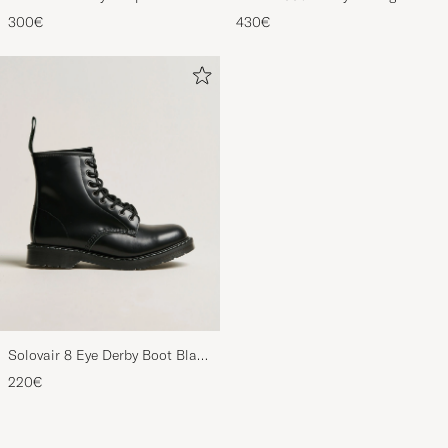
Pyjama Set Navy
Oxford Black Calf
300€
430€
Solovair 8 Eye Derby Boot Black
Shine
220€