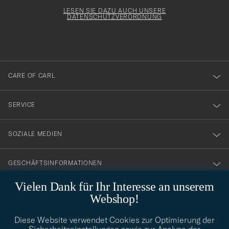
Adresse
för
Newsl
Form
LESEN SIE DAZU AUCH UNSERE
att
DATENSCHUTZVERORDNUNG
du
anmälde
dig
till
CARE OF CARL
vårt
nyhetsbrev!
SERVICE
SOZIALE MEDIEN
GESCHÄFTSINFORMATIONEN
Vielen Dank für Ihr Interesse an unserem
Webshop!
STILBERATUNG
Diese Website verwendet Cookies zur Optimierung der
Benötigen Sie Hilfe bei der Suche nach Ihrem persönlichen Stil?