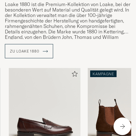
Loake 1880 ist die Premium-Kollektion von Loake, bei der
besonderen Wert auf Material und Qualität gelegt wird. In
der Kollektion verwaltet man die über 100-jährige
Firmengeschichte der Herstellung von handgefertigten,
rahmengenähten Schuhen, ohne Kompromisse bei
Details einzugehen. Die Marke wurde 1880 in Kettering,
England, von den Brüdern John, Thomas und William
Loake gegründet und hat im Laufe der Jahre mehr als 50
Millionen Paar rahmengenähte Schuhe hergestellt.
ZU LOAKE 1880
Die gesamte Herstellungszeit eines Paares Schuhe von
Loake 1880 beträgt insgesamt 8 Wochen, wobei jeder
Schuh mit einer rahmengenähten Konstruktion
KAMPAGNE
hergestellt wird, d. h. die Schuhe werden mit einer
Randnaht genäht und mit den besten verfügbaren
Materialien und Methoden hergestellt.