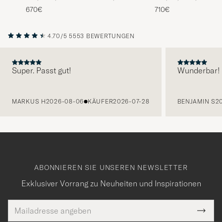
Calf
670€
710€
4.70/5
5553 BEWERTUNGEN
Super. Passt gut!
Wunderbar!
VORHERIGE
MARKUS H
2026-08-06
KÄUFER
2026-07-28
BENJAMIN S
2
ABONNIEREN SIE UNSEREN NEWSLETTER
Exklusiver Vorrang zu Neuheiten und Inspirationen
E-
Tack
lichtfeld
Mail
Submi