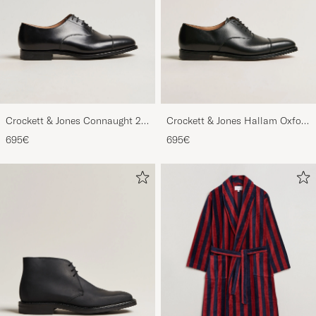
Crockett & Jones Connaught 2
Crockett & Jones Hallam Oxford
City Sole Black Calf
Black Calf
695€
695€