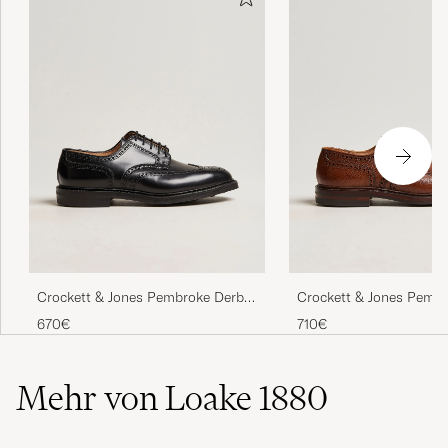
Crockett & Jones Pembroke Derbys
Crockett & Jones Pemb
Black Calf
Tan Grained Calf
670€
710€
Mehr von Loake 1880