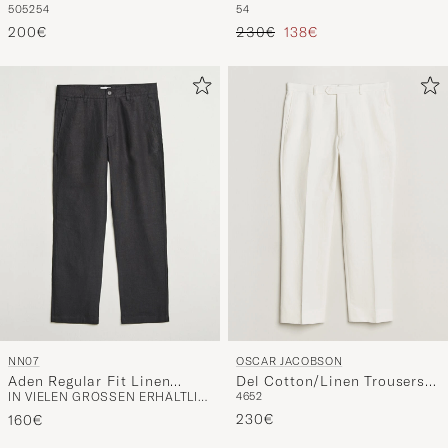
50
52
54
54
Dark Blue
Regulärer Preis
Reduzierter Preis
200€
230€
138€
NN07
OSCAR JACOBSON
Aden Regular Fit Linen
Del Cotton/Linen Trousers
IN VIELEN GRÖSSEN ERHÄLTLICH
46
52
Chinos Black
White
230€
160€