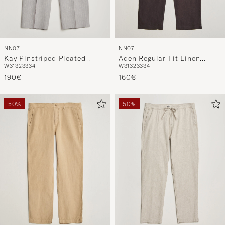
NN07
NN07
Kay Pinstriped Pleated
Aden Regular Fit Linen
W31
32
33
34
W31
32
33
34
Linen Trousers Grey
Trousers Dusky Port
190€
160€
50%
50%