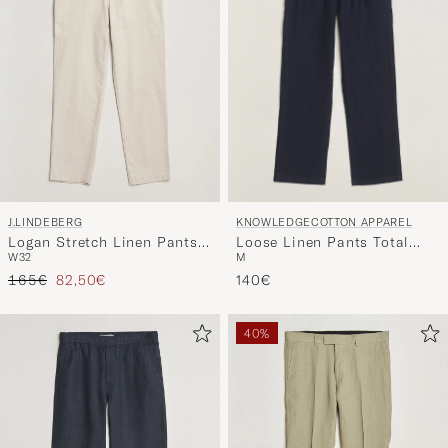
KNOWLEDGECOTTON APPAREL
J.LINDEBERG
Loose Linen Pants Total
Logan Stretch Linen Pants
M
W32
Eclipse
Moonbeam
Regulärer Preis
Reduzierter Preis
140€
165€
82,50€
40%