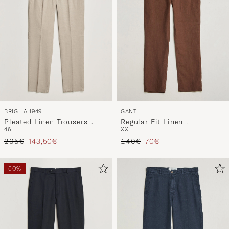
BRIGLIA 1949
GANT
Pleated Linen Trousers
Regular Fit Linen
46
XXL
Beige
Drawstring Pants Mahogany
Regulärer Preis
Reduzierter Preis
Regulärer Preis
Reduzierter Preis
205€
143,50€
Brown
140€
70€
50%