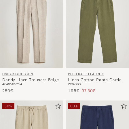
Stil
entspricht
OSCAR JACOBSON
POLO RALPH LAUREN
Dandy Linen Trousers Beige
Linen Cotton Pants Garden
46
48
50
52
54
W34
36
38
Trail
Regulärer Preis
Reduzierter Preis
250€
195€
97,50€
50%
60%