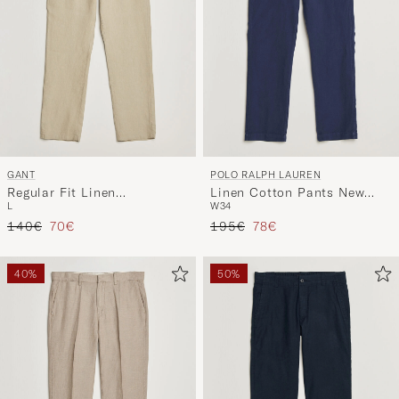
GANT
POLO RALPH LAUREN
Regular Fit Linen
Linen Cotton Pants New
L
W34
Drawstring Pants Oat Beige
Classic Navy
Regulärer Preis
Reduzierter Preis
Regulärer Preis
Reduzierter Preis
140€
70€
195€
78€
40%
50%