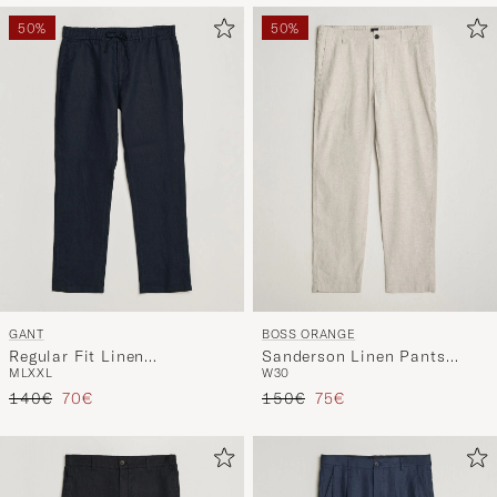
50%
50%
GANT
BOSS ORANGE
Regular Fit Linen
Sanderson Linen Pants
M
L
XXL
W30
Drawstring Pants Evening
Open Grey
Regulärer Preis
Reduzierter Preis
Regulärer Preis
Reduzierter Preis
Blue
140€
70€
150€
75€