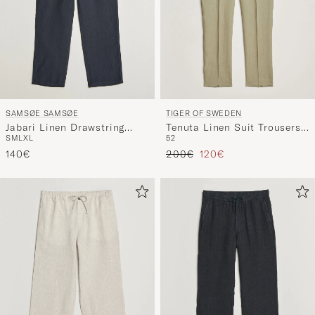
SAMSØE SAMSØE
TIGER OF SWEDEN
Jabari Linen Drawstring
Tenuta Linen Suit Trousers
S
M
L
XL
52
Trousers Salute Navy
Mole
Regulärer Preis
Reduzierter Preis
140€
200€
120€