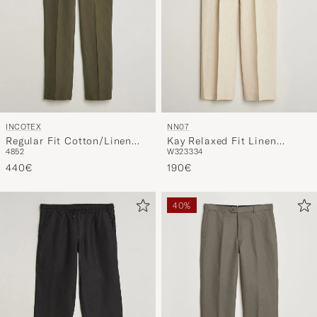
INCOTEX
NN07
Regular Fit Cotton/Linen
Kay Relaxed Fit Linen
48
52
W32
33
34
Drill Trousers Military
Trousers Oat
440€
190€
40%