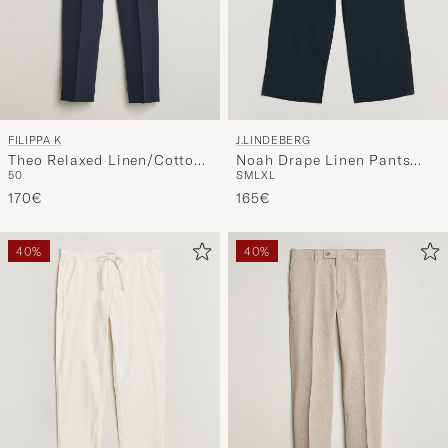
FILIPPA K
J.LINDEBERG
Theo Relaxed Linen/Cotton
Noah Drape Linen Pants
50
S
M
L
XL
Drawstring Trousers Navy
Navy
170€
165€
40%
40%