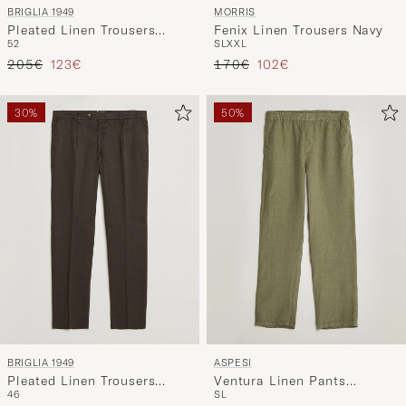
BRIGLIA 1949
MORRIS
Pleated Linen Trousers
Fenix Linen Trousers Navy
52
S
L
XXL
Black
Regulärer Preis
Reduzierter Preis
Regulärer Preis
Reduzierter Preis
205€
123€
170€
102€
30%
50%
BRIGLIA 1949
ASPESI
Pleated Linen Trousers
Ventura Linen Pants
46
S
L
Brown
Military