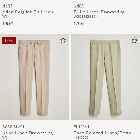
NN07
NN07
Aden Regular Fit Linen
Billie Linen Drawstring
W34
W30
31
32
33
34
Trousers Clay Mirage
Trousers Navy Blue
160€
175€
50%
BOSS BLACK
FILIPPA K
Kane Linen Drawstring
Theo Relaxed Linen/Cotton
W34
46
50
52
54
Trousers Open Beige
Drawstring Trousers Light