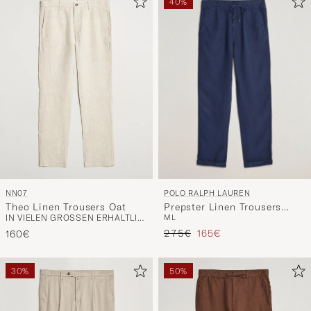
40%
POLO RALPH LAUREN
NN07
Prepster Linen Trousers
Theo Linen Trousers Oat
M
L
IN VIELEN GRÖSSEN ERHÄLTLICH
Newport Navy
Regulärer Preis
Reduzierter Preis
275€
165€
160€
30%
50%