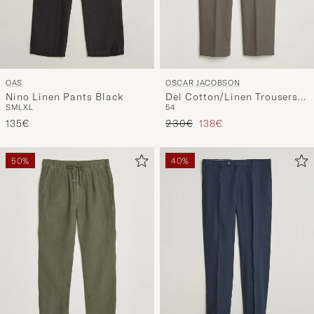
OAS
OSCAR JACOBSON
Nino Linen Pants Black
Del Cotton/Linen Trousers
S
M
L
XL
54
Olive
Regulärer Preis
Reduzierter Preis
135€
230€
138€
50%
40%