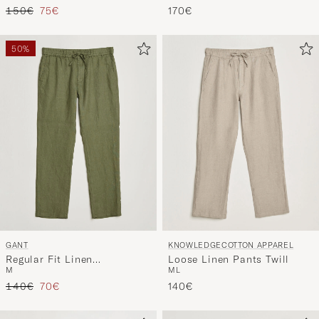
Regulärer Preis
Reduzierter Preis
150€
75€
Green
170€
50%
GANT
KNOWLEDGECOTTON APPAREL
Regular Fit Linen
Loose Linen Pants Twill
M
M
L
Drawstring Pants Dry Herb
Regulärer Preis
Reduzierter Preis
Green
140€
70€
140€