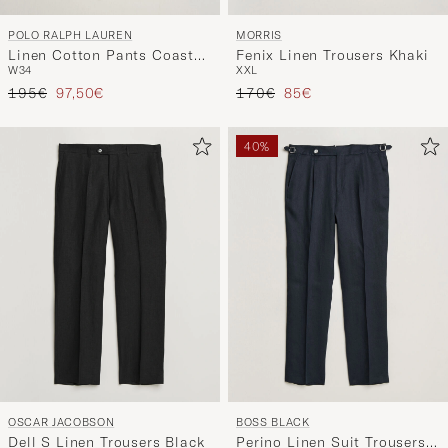
POLO RALPH LAUREN
MORRIS
Linen Cotton Pants Coastal
Fenix Linen Trousers Khaki
W34
XXL
Beige
Regulärer Preis
Reduzierter Preis
Regulärer Preis
Reduzierter Preis
195€
97,50€
170€
85€
40%
OSCAR JACOBSON
BOSS BLACK
Dell S Linen Trousers Black
Perino Linen Suit Trousers