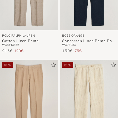
POLO RALPH LAUREN
BOSS ORANGE
Cotton Linen Pants
Sanderson Linen Pants Dark
W33
34
36
32
W30
32
33
Madison Tan Stone Grey
Blue
Regulärer Preis
Reduzierter Preis
Regulärer Preis
Reduzierter Preis
215€
129€
150€
75€
50%
60%