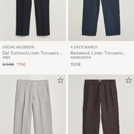
OSCAR JACOBSON
A DAY'S MARCH
Del Cotton/Linen Trousers
Redwood Linen Trousers
46
52
46
48
50
52
54
Navy
Navy
Regulärer Preis
Reduzierter Preis
230€
115€
150€