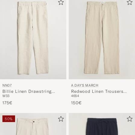
NN07
A DAY'S MARCH
Billie Linen Drawstring
Redwood Linen Trousers
W33
46
54
Trousers Oat
Oyster
175€
150€
50%