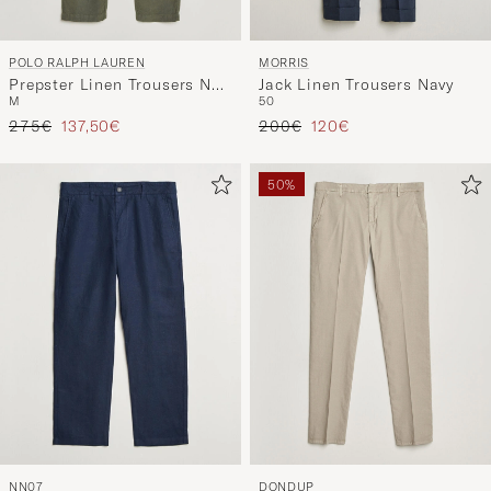
POLO RALPH LAUREN
MORRIS
Prepster Linen Trousers New
Jack Linen Trousers Navy
M
50
Olive
Regulärer Preis
Reduzierter Preis
Regulärer Preis
Reduzierter Preis
275€
137,50€
200€
120€
50%
NN07
DONDUP