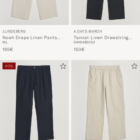
J.LINDEBERG
A DAY'S MARCH
Noah Drape Linen Pants
Tamiat Linen Drawstring
M
L
54
46
48
50
52
Moonbeam
Trousers Black
165€
150€
40%