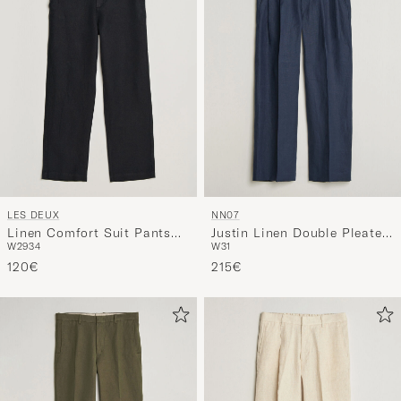
LES DEUX
NN07
Linen Comfort Suit Pants
Justin Linen Double Pleated
W29
34
W31
Black
Trousers Navy Blue
120€
215€