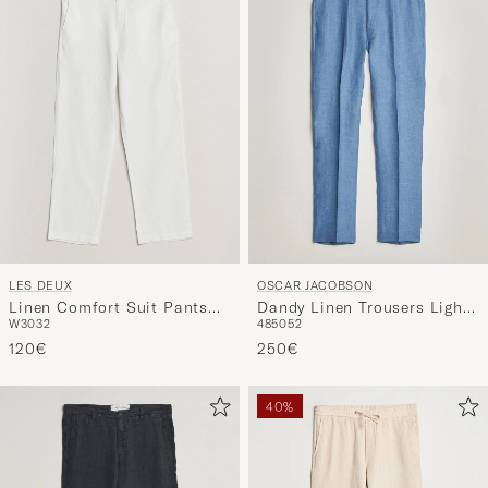
LES DEUX
OSCAR JACOBSON
Linen Comfort Suit Pants
Dandy Linen Trousers Light
W30
32
48
50
52
White
Blue
120€
250€
40%