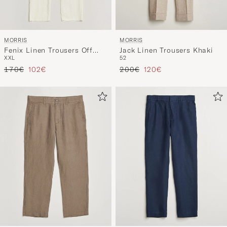
MORRIS
MORRIS
Fenix Linen Trousers Off
Jack Linen Trousers Khaki
XXL
52
White
Regulärer Preis
Reduzierter Preis
Regulärer Preis
Reduzierter Preis
170€
102€
200€
120€