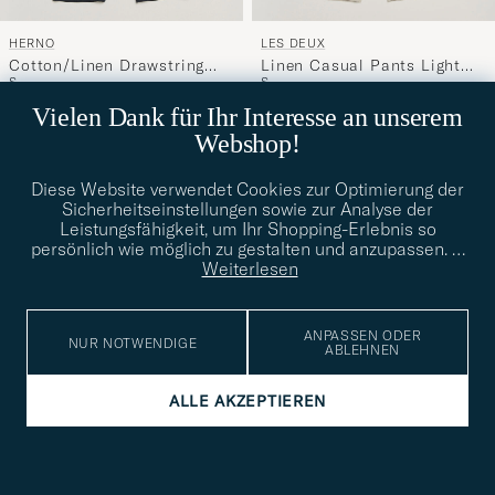
HERNO
LES DEUX
Cotton/Linen Drawstring
Linen Casual Pants Light
S
S
Pants Navy
Sand
Regulärer Preis
Reduzierter Preis
345€
207€
120€
Vielen Dank für Ihr Interesse an unserem
Webshop!
Diese Website verwendet Cookies zur Optimierung der
Sicherheitseinstellungen sowie zur Analyse der
Leistungsfähigkeit, um Ihr Shopping-Erlebnis so
persönlich wie möglich zu gestalten und anzupassen.
…
Weiterlesen
ANPASSEN ODER
NUR NOTWENDIGE
ABLEHNEN
ALLE AKZEPTIEREN
NN07
OSCAR JACOBSON
Aden Regular Fit Linen
Dandy Linen Trousers Green