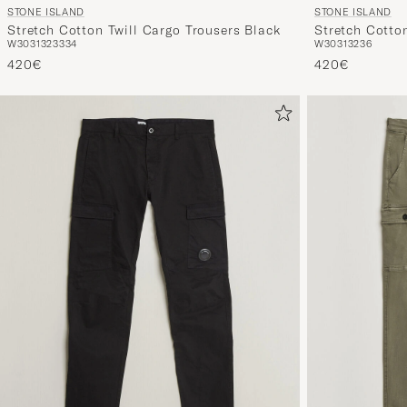
STONE ISLAND
STONE ISLAND
Stretch Cotton Twill Cargo Trousers Black
Stretch Cotto
W30
31
32
33
34
W30
31
32
36
420€
420€