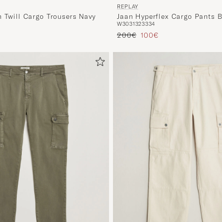
REPLAY
Jaan Hyperflex Cargo Pants B
n Twill Cargo Trousers Navy
W30
31
32
33
34
Regulärer Preis
Reduzierter Preis
200€
100€