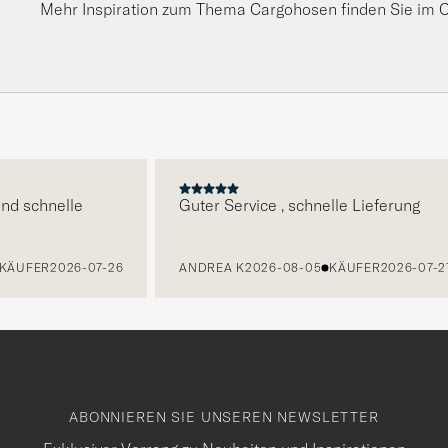
Mehr Inspiration zum Thema Cargohosen finden Sie im C
E
schnelle
Guter Service , schnelle Lieferung
FER
2026-07-26
ANDREA K
2026-08-05
KÄUFER
2026-07-27
ABONNIEREN SIE UNSEREN NEWSLETTER