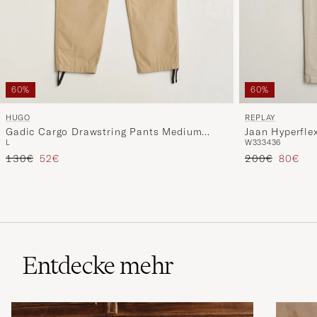
60%
60%
HUGO
REPLAY
Gadic Cargo Drawstring Pants Medium
Jaan Hyperfle
L
W33
34
36
Beige
Regulärer Preis
Reduzierter Preis
Regulärer Prei
Reduzie
130€
52€
200€
80€
Entdecke mehr