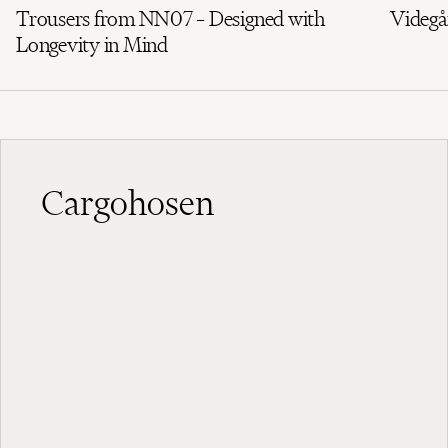
Trousers from NN07 – Designed with
Videgå
Longevity in Mind
Cargohosen