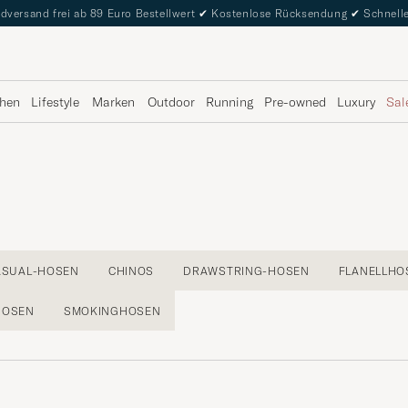
dversand frei ab 89 Euro Bestellwert
✔
Kostenlose Rücksendung
✔
Schnelle
hen
Lifestyle
Marken
Outdoor
Running
Pre-owned
Luxury
Sal
ASUAL-HOSEN
CHINOS
DRAWSTRING-HOSEN
FLANELLHO
HOSEN
SMOKINGHOSEN