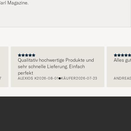
arl Magazine.
Qualitativ hochwertige Produkte und
Alles gut fu
sehr schnelle Lieferung. Einfach
perfekt
ALEXIOS K
2026-08-01
KÄUFER
2026-07-23
ANDREAS S
2