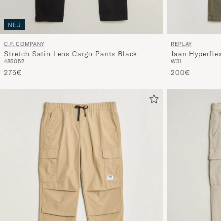
NEU
C.P. COMPANY
REPLAY
Stretch Satin Lens Cargo Pants Black
Jaan Hyperfle
48
50
52
W31
275€
200€