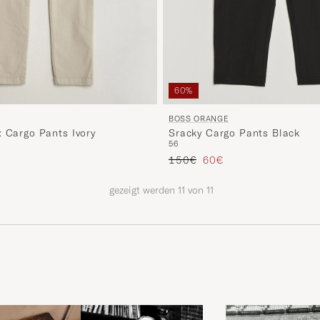
60%
BOSS ORANGE
x Cargo Pants Ivory
Sracky Cargo Pants Black
56
s
rter Preis
Regulärer Preis
Reduzierter Preis
150€
60€
gezeigt werden
11
von
11