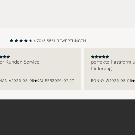
4.70/5
5551 BEWERTUNGEN
VORHERIGE
NÄCHST
Kunden Service
perfekte Passform und 
Lieferung
 A
2026-08-05
KÄUFER
2026-07-27
RONNY W
2026-08-05
KÄU