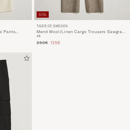
50%
TIGER OF SWEDEN
go Pants
Mend Wool/Linen Cargo Trousers Sawgrass
48
Brown
Regulärer Preis
Reduzierter Preis
250€
125€