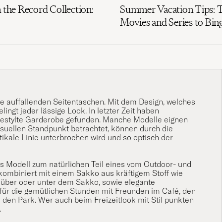
 the Record Collection:
Summer Vacation Tips: 
Movies and Series to Bi
die auffallenden Seitentaschen. Mit dem Design, welches
ngt jeder lässige Look. In letzter Zeit haben
 gestylte Garderobe gefunden. Manche Modelle eignen
visuellen Standpunkt betrachtet, können durch die
tikale Linie unterbrochen wird und so optisch der
s Modell zum natürlichen Teil eines vom Outdoor- und
 kombiniert mit einem
Sakko
aus kräftigem Stoff wie
über oder unter dem
Sakko
, sowie elegante
l für die gemütlichen Stunden mit Freunden im Café, den
en Park. Wer auch beim Freizeitlook mit Stil punkten
.