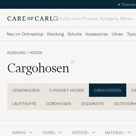
✔
Standar
Suche
Neu im Onlineshop
Kleidung
Schuhe
Accessoires
Uhren
Tasc
KLEIDUNG
/
HOSEN
11
Cargohosen
LEINENHOSEN
5-POCKET-HOSEN
CARGOHOSEN
C
LAUFTIGHTS
CORDHOSEN
JOGGPANTS
OUTDOOR
MARKE:
FARBE:
GRÖSSE:
MATERIAL: