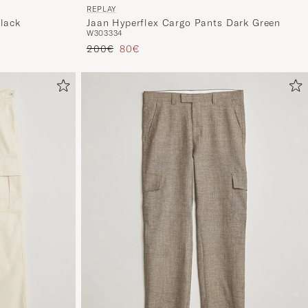
nun
REPLAY
lack
Jaan Hyperflex Cargo Pants Dark Green
Ihrem
W30
33
34
Stil
Regulärer Preis
Reduzierter Preis
200€
80€
entspricht