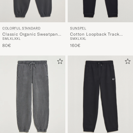
COLORFUL STANDARD
SUNSPEL
Classic Organic Sweatpants
Cotton Loopback Track
S
M
L
XL
XXL
S
M
XL
XXL
Lava Grey
Pants Black
80€
160€