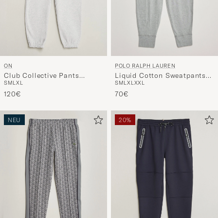
POLO RALPH LAUREN
ON
Liquid Cotton Sweatpants
Club Collective Pants
S
M
L
XL
XXL
S
M
L
XL
Andover Heather
Crater
70€
120€
NEU
20%