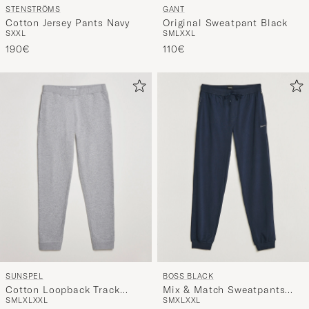
STENSTRÖMS
GANT
Cotton Jersey Pants Navy
Original Sweatpant Black
S
XXL
S
M
L
XXL
190€
110€
SUNSPEL
BOSS BLACK
Cotton Loopback Track
Mix & Match Sweatpants
S
M
L
XL
XXL
S
M
XL
XXL
Pants Grey Melange
Dark Blue