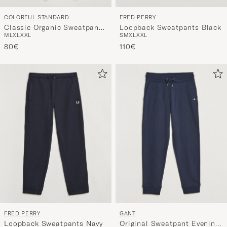
FRED PERRY
COLORFUL STANDARD
Loopback Sweatpants Black
Classic Organic Sweatpants
S
M
XL
XXL
M
L
XL
XXL
Faded Black
110€
80€
FRED PERRY
GANT
Loopback Sweatpants Navy
Original Sweatpant Evening