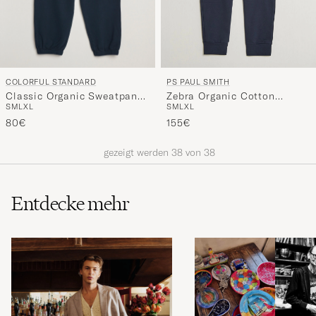
COLORFUL STANDARD
PS PAUL SMITH
Classic Organic Sweatpants
Zebra Organic Cotton
S
M
L
XL
S
M
L
XL
Navy Blue
Sweatpants Navy
80€
155€
gezeigt werden
38
von
38
Entdecke mehr