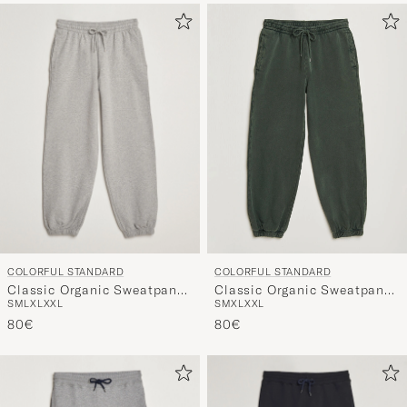
COLORFUL STANDARD
COLORFUL STANDARD
Classic Organic Sweatpants
Classic Organic Sweatpants
S
M
L
XL
XXL
S
M
XL
XXL
Heather Grey
Midnight Forest
80€
80€