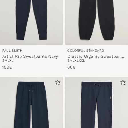
PAUL SMITH
COLORFUL STANDARD
Artist Rib Sweatpants Navy
Classic Organic Sweatpants
S
M
L
XL
S
M
L
XL
XXL
Deep Black
150€
80€