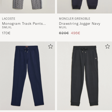
LACOSTE
MONCLER GRENOBLE
Monogram Track Pants
Drawstring Jogger Navy
S
M
L
XL
M
L
XL
Calluna/Graphite
Regulärer Preis
Reduzierter Preis
170€
620€
496€