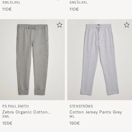
S
M
L
XL
XXL
S
M
L
XL
XXL
Blue
110€
110€
STENSTRÖMS
PS PAUL SMITH
Cotton Jersey Pants Grey
Zebra Organic Cotton
M
L
S
M
L
Sweatpants Grey Melange
190€
155€