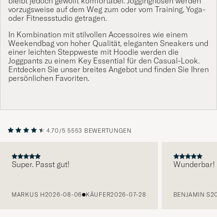
bleibt jedoch gewollt komfortabel. Jogginghosen werden
vorzugsweise auf dem Weg zum oder vom Training, Yoga-
oder Fitnessstudio getragen.
In Kombination mit stilvollen Accessoires wie einem
Weekendbag
von hoher Qualität, eleganten
Sneakers
und
einer leichten
Steppweste
mit Hoodie werden die
Joggpants zu einem Key Essential für den Casual-Look.
Entdecken Sie unser breites Angebot und finden Sie Ihren
persönlichen Favoriten.
4.70/5
5553 BEWERTUNGEN
Super. Passt gut!
Wunderbar!
VORHERIGE
MARKUS H
2026-08-06
KÄUFER
2026-07-28
BENJAMIN S
2