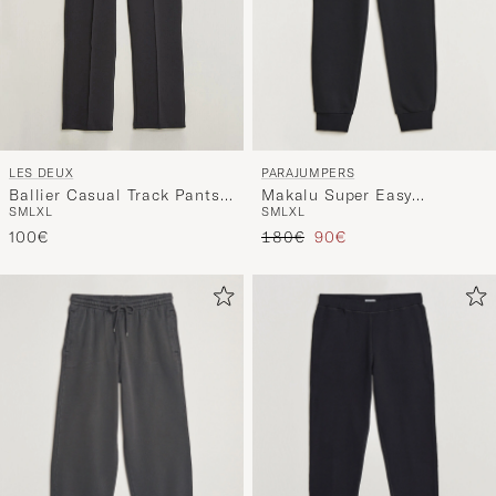
PARAJUMPERS
LES DEUX
Makalu Super Easy
Ballier Casual Track Pants
S
M
L
XL
S
M
L
XL
Sweatpants Black
Black
Regulärer Preis
Reduzierter Preis
180€
90€
100€