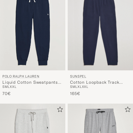
Stil
entspricht
SUNSPEL
POLO RALPH LAUREN
Cotton Loopback Track
Liquid Cotton Sweatpants
S
M
L
XL
XXL
S
M
L
XXL
Pants Navy
Navy
165€
70€