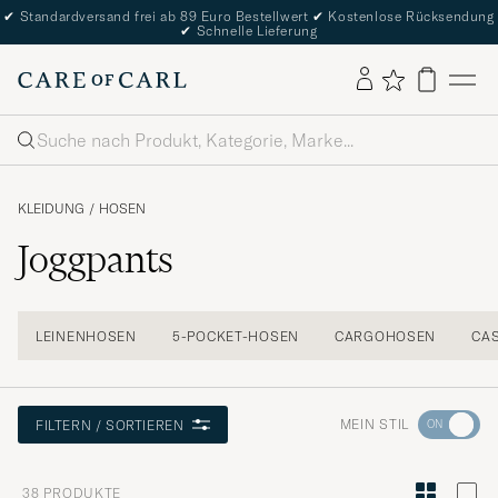
✔
Standardversand frei ab 89 Euro Bestellwert
✔
Kostenlose Rücksendung
✔
Schnelle Lieferung
Suche
KLEIDUNG
/
HOSEN
Joggpants
LEINENHOSEN
5-POCKET-HOSEN
CARGOHOSEN
CA
Wechseln
MEIN STIL
FILTERN / SORTIEREN
Sie
zur
38
PRODUKTE