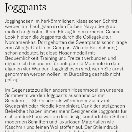
Joggpants
Jogginghosen im herkömmlichen, klassischen Schnitt
werden am häufigsten in den Farben Navy oder grau
meliert angeboten. Ihren Einzug in den urbanen Casual-
Look hielten die Joggpants durch die Collegekultur
Nordamerikas. Dort gehörten die Sweatpants schon lange
zum Alltags-Outfit des Campus. Wie die Bezeichnung
schon andeutet, ist diese Hosenmodell mit
Bequemlichkeit, Training und Freizeit verbunden und
eignet sich besonders für entspannte Momente in den
eigenen vier Wänden. Jogginghosen sind, wenn Sie ernst
genommen werden wollen, im Büroalltag deshalb nicht
gefragt.
Im Gegensatz zu allen anderen Hosenmodellen unseres
Sortiments werden Joggpants ausnahmslos mit
Sneakern
,
T-Shirts
oder als wärmender Zusatz mit
Sweatshirt
oder
Hoodie
kombiniert. Dank der steigenden
Beliebtheit haben immer mehr Designer die Joggpants für
sich entdeckt und werten den lässig, komfortablen Stil mit
modernen Schnitten und luxuriösen Materialien wie
Kaschmir und feinen Wollstoffen auf. Der Stileindruck