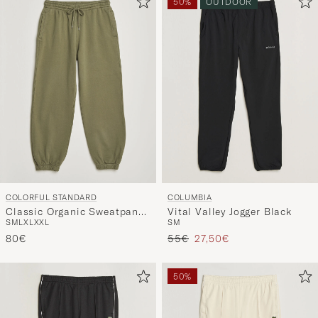
50%
OUTDOOR
COLORFUL STANDARD
COLUMBIA
Classic Organic Sweatpants
Vital Valley Jogger Black
S
M
L
XL
XXL
S
M
Dusty Olive
Regulärer Preis
Reduzierter Preis
80€
55€
27,50€
50%