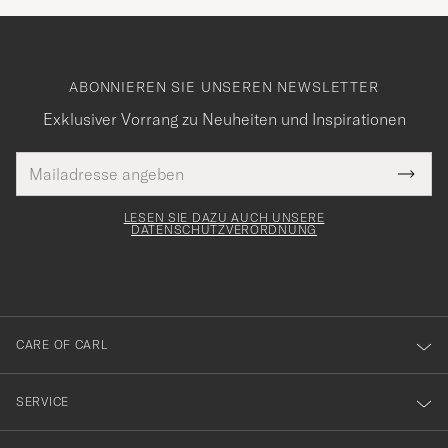
ABONNIEREN SIE UNSEREN NEWSLETTER
Exklusiver Vorrang zu Neuheiten und Inspirationen
E-
Tack
lichtfeld
Mail
Submi
Adresse
för
Newsl
Form
LESEN SIE DAZU AUCH UNSERE
att
DATENSCHUTZVERORDNUNG
du
anmälde
dig
till
CARE OF CARL
vårt
nyhetsbrev!
SERVICE