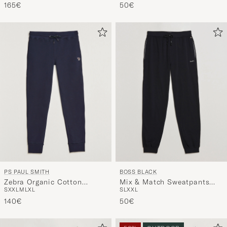
165€
50€
PS PAUL SMITH
BOSS BLACK
Zebra Organic Cotton
Mix & Match Sweatpants
S
XXL
M
L
XL
S
L
XXL
Sweatpants Navy
Black
140€
50€