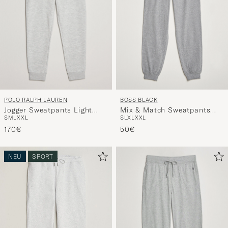
POLO RALPH LAUREN
BOSS BLACK
Jogger Sweatpants Light
Mix & Match Sweatpants
S
M
L
XXL
S
L
XL
XXL
Sport Heather
Medium Grey
170€
50€
NEU
SPORT