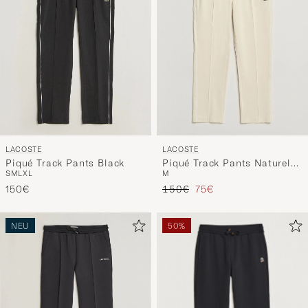
LACOSTE
LACOSTE
Piqué Track Pants Black
Piqué Track Pants Naturel
S
M
L
XL
M
Clair
Regulärer Preis
Reduzierter Preis
150€
150€
75€
NEU
50%