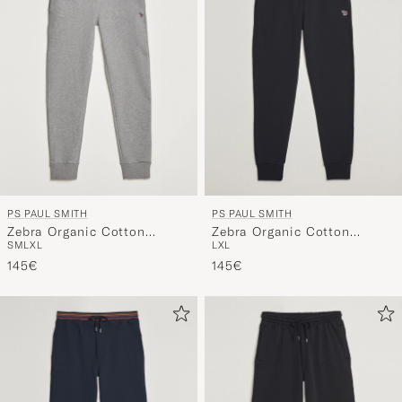
PS PAUL SMITH
PS PAUL SMITH
Zebra Organic Cotton
Zebra Organic Cotton
S
M
L
XL
L
XL
Sweatpants Grey Melange
Sweatpants Black
145€
145€