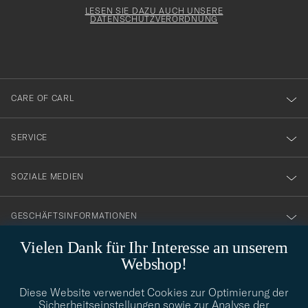
för
Form
LESEN SIE DAZU AUCH UNSERE
att
DATENSCHUTZVERORDNUNG
du
anmälde
dig
till
CARE OF CARL
vårt
nyhetsbrev!
SERVICE
SOZIALE MEDIEN
GESCHÄFTSINFORMATIONEN
Vielen Dank für Ihr Interesse an unserem
Webshop!
STILBERATUNG
Diese Website verwendet Cookies zur Optimierung der
Benötigen Sie Hilfe bei der Suche nach Ihrem persönlichen Stil?
Sicherheitseinstellungen sowie zur Analyse der