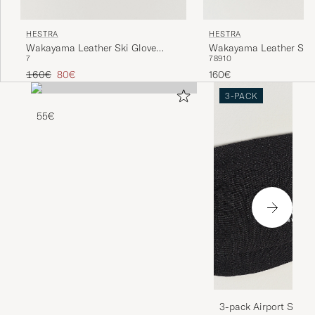
HESTRA
HESTRA
Wakayama Leather Ski Glove
Wakayama Leather Ski 
7
7
8
9
10
Navy/Brown
Cognac/Brown
Regulärer Preis
Reduzierter Preis
160€
80€
160€
3-PACK
55€
3-pack Airport Socks