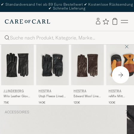
✔
Standardversand frei ab 89 Euro Bestellwert
✔
Kostenlose Rücksendung
✔
Schnelle Lieferung
Suche
HESTRA
HESTRA
J.LINDEBERG
HESTRA
Utsjö Fleece Lined
Edward Wool Lined
Milo Leather Glove
reMix Mitt
Buckle Elkskin
Glove Espresso
Black
Brown/Cork
140€
120€
75€
100€
Glove Black
ACCESSOIRES