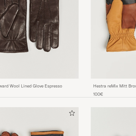
Flotte hansker, og kjapt levert!
LARS S
GEKAUFT AM AUF CAREOFCARL.NO
Mkt bra. Motsvarar förvänatningarna
GORAN N
GEKAUFT AM AUF CAREOFCARL.SE
Snabb leverans! Skönaste och varmaste handskarna j
haft i min ägo.
ward Wool Lined Glove Espresso
Hestra reMix Mitt Br
ROBERT D
GEKAUFT AM AUF CAREOFCARL.SE
100€
Sköna, varma och bra kvalitet 👍
ERIK K
GEKAUFT AM AUF CAREOFCARL.SE