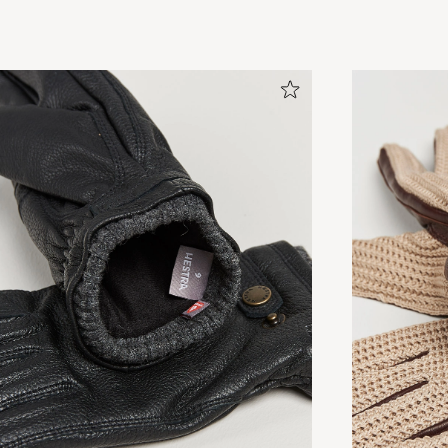
Varme og exlusive
VIDAR L
GEKAUFT AM AUF CAREOFCARL.NO
Rask levering og veldig fornøyd med servicen. Takk
SOLVEIG R
GEKAUFT AM AUF CAREOFCARL.NO