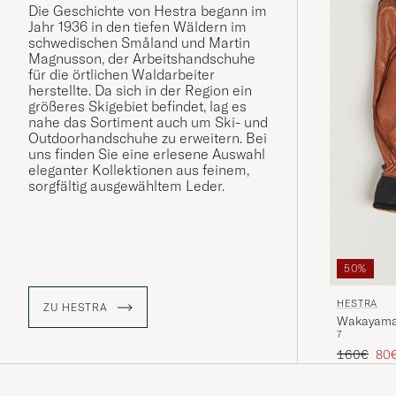
Die Geschichte von Hestra begann im
Jahr 1936 in den tiefen Wäldern im
schwedischen Småland und Martin
Magnusson, der Arbeitshandschuhe
für die örtlichen Waldarbeiter
herstellte. Da sich in der Region ein
größeres Skigebiet befindet, lag es
nahe das Sortiment auch um Ski- und
Outdoorhandschuhe zu erweitern. Bei
uns finden Sie eine erlesene Auswahl
eleganter Kollektionen aus feinem,
sorgfältig ausgewähltem Leder.
50%
HESTRA
ZU HESTRA
Wakayama 
7
Regulärer 
Red
160€
80