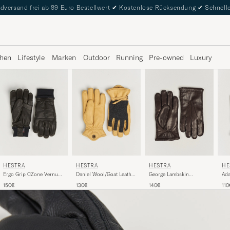
dversand frei ab 89 Euro Bestellwert
✔
Kostenlose Rücksendung
✔
Schnelle
hen
Lifestyle
Marken
Outdoor
Running
Pre-owned
Luxury
HESTRA
HE
HESTRA
HESTRA
George Lambskin
Ad
Ergo Grip CZone Vernum
Daniel Wool/Goat Leather
Hairsheep Glove
Lin
Glove Black
Glove Charcoal/Tan
140€
110
150€
130€
Espresso
Che