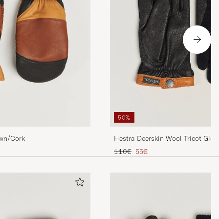
ag någonsin
50%
Hestra Deerskin Wool Tricot Glov
own/Cork
Regulärer Preis
Reduzierter Preis
110€
55€