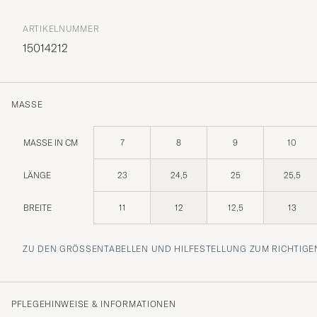
ARTIKELNUMMER
15014212
MASSE
MASSE IN CM
7
8
9
10
LÄNGE
23
24,5
25
25,5
BREITE
11
12
12,5
13
ZU DEN GRÖSSENTABELLEN UND HILFESTELLUNG ZUM RICHTIGEN
PFLEGEHINWEISE & INFORMATIONEN