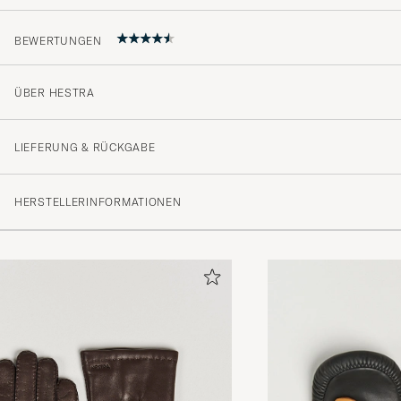
BEWERTUNGEN
ÜBER HESTRA
4.7
LIEFERUNG & RÜCKGABE
(55 Bewertung)
HERSTELLERINFORMATIONEN
(44)
(8)
(1)
(2)
(0)
Super fede handsker.
KAMERAHUSET APS B
GEKAUFT AM AUF CAREOFCARL.DK