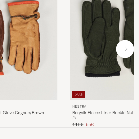
perfekt och
50%
HESTRA
i Glove Cognac/Brown
Bergvik Fleece Liner Buckle Nubuc
7
8
Green
Regulärer Preis
Reduzierter Preis
110€
55€