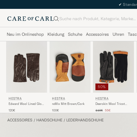
✔
Standar
Suche
Neu im Onlineshop
Kleidung
Schuhe
Accessoires
Uhren
Tasc
50%
HESTRA
HESTRA
HESTRA
Edward Wool Lined Glove
Deerskin Wool Tricot
reMix Mitt Brown/Cork
Espresso
Glove Black/Black
Regulärer Preis
Reduzierter Preis
120€
110€
55€
100€
ACCESSOIRES
/
HANDSCHUHE
/
LEDERHANDSCHUHE